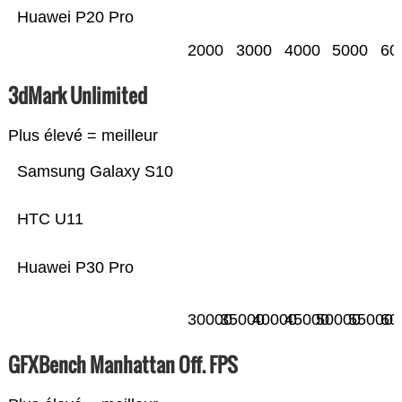
Huawei P20 Pro
2000
3000
4000
5000
60
3dMark Unlimited
Plus élevé = meilleur
Samsung Galaxy S10
HTC U11
Huawei P30 Pro
30000
35000
40000
45000
50000
55000
60
GFXBench Manhattan Off. FPS