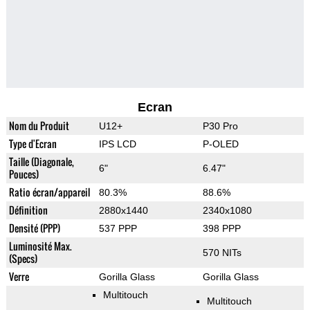
Ecran
Nom du Produit
U12+
P30 Pro
Type d'Ecran
IPS LCD
P-OLED
Taille (Diagonale,
6"
6.47"
Pouces)
Ratio écran/appareil
80.3%
88.6%
Définition
2880x1440
2340x1080
Densité (PPP)
537 PPP
398 PPP
Luminosité Max.
570 NITs
(Specs)
Verre
Gorilla Glass
Gorilla Glass
Multitouch
Multitouch