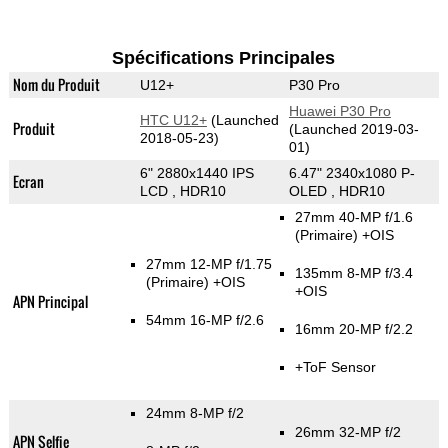
Spécifications Principales
Nom du Produit
U12+
P30 Pro
Huawei P30 Pro
HTC U12+
(Launched
Produit
(Launched 2019-03-
2018-05-23)
01)
6" 2880x1440 IPS
6.47" 2340x1080 P-
Ecran
LCD , HDR10
OLED , HDR10
27mm 40-MP f/1.6
(Primaire)
+OIS
27mm 12-MP f/1.75
135mm 8-MP f/3.4
(Primaire)
+OIS
+OIS
APN Principal
54mm 16-MP f/2.6
16mm 20-MP f/2.2
+ToF Sensor
24mm 8-MP f/2
26mm 32-MP f/2
APN Selfie