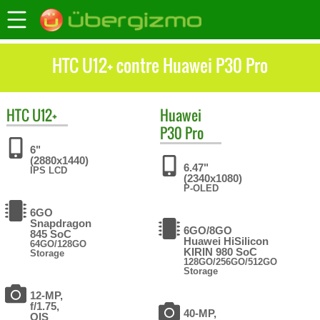
HTC U12+ contre Huawei P30 Pro
HTC
U12+
Huawei
P30 Pro
6"
(2880x1440)
6.47"
IPS LCD
(2340x1080)
P-OLED
6GO
Snapdragon
6GO/8GO
845 SoC
Huawei HiSilicon
64GO/128GO
KIRIN 980 SoC
Storage
128GO/256GO/512GO
Storage
12-MP,
f/1.75,
40-MP,
OIS