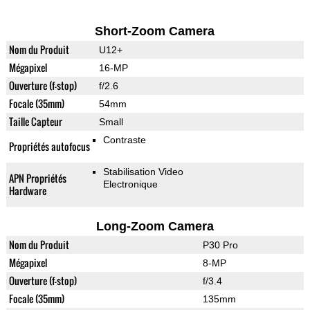
Short-Zoom Camera
Nom du Produit
U12+
Mégapixel
16-MP
Ouverture (f-stop)
f/2.6
Focale (35mm)
54mm
Taille Capteur
Small
Contraste
Propriétés autofocus
Stabilisation Video
APN Propriétés
Electronique
Hardware
Long-Zoom Camera
Nom du Produit
P30 Pro
Mégapixel
8-MP
Ouverture (f-stop)
f/3.4
Focale (35mm)
135mm