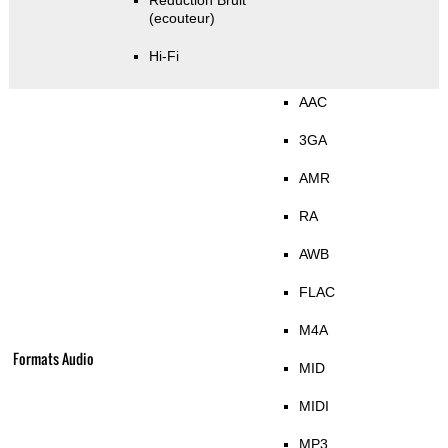
Réduction Bruit
(ecouteur)
Hi-Fi
AAC
3GA
AMR
RA
AWB
FLAC
M4A
Formats Audio
MID
MIDI
MP3