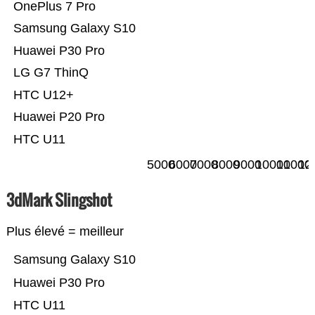
OnePlus 7 Pro
Samsung Galaxy S10
Huawei P30 Pro
LG G7 ThinQ
HTC U12+
Huawei P20 Pro
HTC U11
5000
6000
7000
8000
9000
10000
11000
12
3dMark Slingshot
Plus élevé = meilleur
Samsung Galaxy S10
Huawei P30 Pro
HTC U11