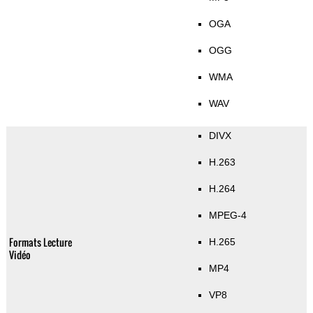
OGA
OGG
WMA
WAV
DIVX
H.263
H.264
MPEG-4
Formats Lecture
H.265
Vidéo
MP4
VP8