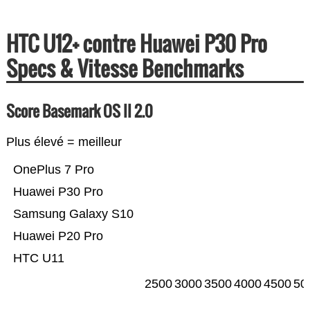
HTC U12+ contre Huawei P30 Pro
Specs & Vitesse Benchmarks
Score Basemark OS II 2.0
Plus élevé = meilleur
OnePlus 7 Pro
Huawei P30 Pro
Samsung Galaxy S10
Huawei P20 Pro
HTC U11
2500
3000
3500
4000
4500
50