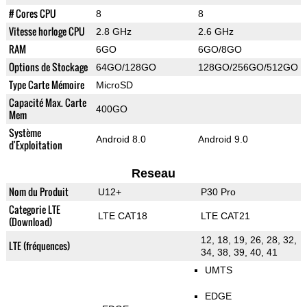
# Cores CPU
8
8
Vitesse horloge CPU
2.8 GHz
2.6 GHz
RAM
6GO
6GO/8GO
Options de Stockage
64GO/128GO
128GO/256GO/512GO
Type Carte Mémoire
MicroSD
Capacité Max. Carte
400GO
Mem
Système
Android 8.0
Android 9.0
d'Exploitation
Reseau
Nom du Produit
U12+
P30 Pro
Categorie LTE
LTE CAT18
LTE CAT21
(Download)
12, 18, 19, 26, 28, 32,
LTE (fréquences)
34, 38, 39, 40, 41
UMTS
EDGE