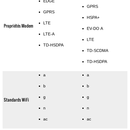
EDGE
GPRS
GPRS
HSPA+
LTE
Propriétés Modem
EV-DO A
LTE-A
LTE
TD-HSDPA
TD-SCDMA
TD-HSDPA
a
a
b
b
g
g
Standards WiFi
n
n
ac
ac