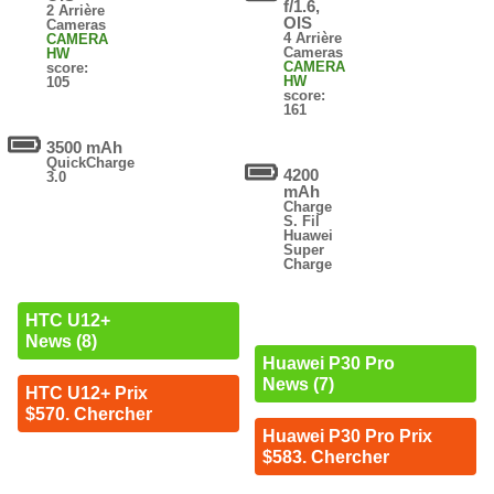
f/1.6,
2 Arrière
OIS
Cameras
4 Arrière
CAMERA
Cameras
HW
CAMERA
score:
HW
105
score:
161
3500 mAh
QuickCharge
4200
3.0
mAh
Charge
S. Fil
Huawei
Super
Charge
HTC U12+
News (8)
Huawei P30 Pro
News (7)
HTC U12+ Prix
$570. Chercher
Huawei P30 Pro Prix
$583. Chercher