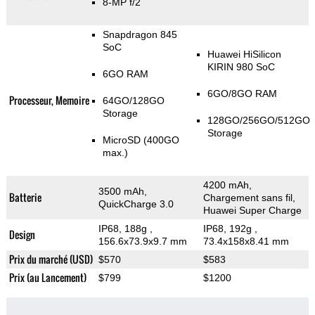
8-MP f/2
Snapdragon 845
SoC
Huawei HiSilicon
KIRIN 980 SoC
6GO RAM
6GO/8GO RAM
Processeur, Memoire
64GO/128GO
Storage
128GO/256GO/512GO
Storage
MicroSD (400GO
max.)
4200 mAh,
3500 mAh,
Batterie
Chargement sans fil,
QuickCharge 3.0
Huawei Super Charge
IP68, 188g
,
IP68, 192g
,
Design
156.6x73.9x9.7 mm
73.4x158x8.41 mm
Prix du marché (USD)
$570
$583
Prix (au Lancement)
$799
$1200