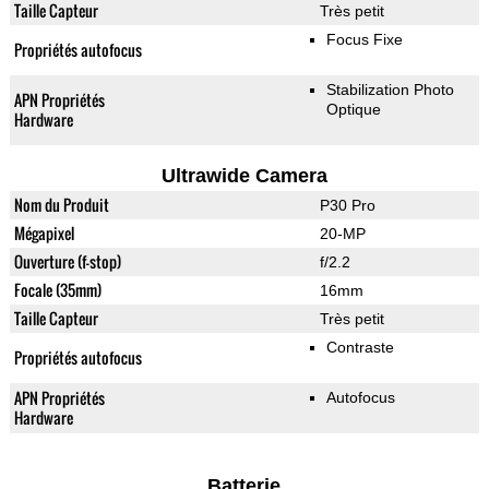
Taille Capteur
Très petit
Focus Fixe
Propriétés autofocus
Stabilization Photo
APN Propriétés
Optique
Hardware
Ultrawide Camera
Nom du Produit
P30 Pro
Mégapixel
20-MP
Ouverture (f-stop)
f/2.2
Focale (35mm)
16mm
Taille Capteur
Très petit
Contraste
Propriétés autofocus
APN Propriétés
Autofocus
Hardware
Batterie