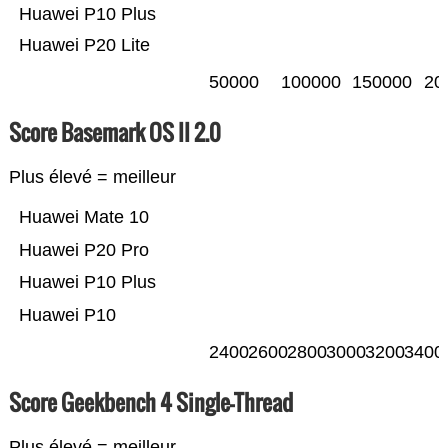
Huawei P10 Plus
Huawei P20 Lite
50000
100000
150000
20
Score Basemark OS II 2.0
Plus élevé = meilleur
Huawei Mate 10
Huawei P20 Pro
Huawei P10 Plus
Huawei P10
2400
2600
2800
3000
3200
3400
Score Geekbench 4 Single-Thread
Plus élevé = meilleur