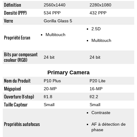
Définition
2560x1440
2280x1080
Densité (PPP)
534 PPP
432 PPP
Verre
Gorilla Glass 5
2.5D
Multitouch
Propriété Ecran
Multitouch
Bits par composant
24 bit
24 bit
couleur (RGB)
Primary Camera
Nom du Produit
P10 Plus
P20 Lite
Mégapixel
20-MP
16-MP
Ouverture (f-stop)
f/1.8
f/2.2
Taille Capteur
Small
Small
Contraste
Propriétés autofocus
AF à détection de
phase