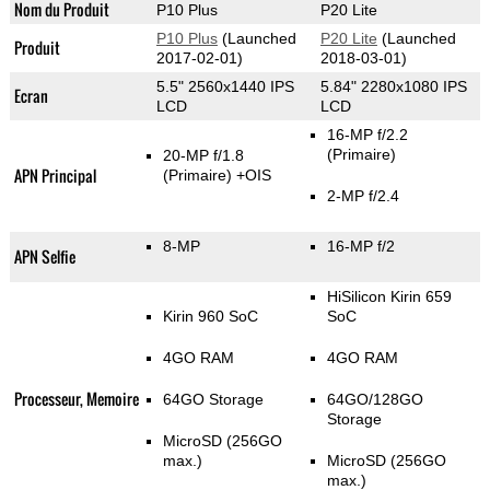
Nom du Produit
P10 Plus
P20 Lite
P10 Plus
(Launched
P20 Lite
(Launched
Produit
2017-02-01)
2018-03-01)
5.5" 2560x1440 IPS
5.84" 2280x1080 IPS
Ecran
LCD
LCD
16-MP f/2.2
(Primaire)
20-MP f/1.8
APN Principal
(Primaire)
+OIS
2-MP f/2.4
8-MP
16-MP f/2
APN Selfie
HiSilicon Kirin 659
Kirin 960 SoC
SoC
4GO RAM
4GO RAM
Processeur, Memoire
64GO Storage
64GO/128GO
Storage
MicroSD (256GO
max.)
MicroSD (256GO
max.)