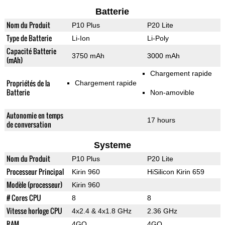
Batterie
Nom du Produit
P10 Plus
P20 Lite
Type de Batterie
Li-Ion
Li-Poly
Capacité Batterie
3750 mAh
3000 mAh
(mAh)
Chargement rapide
Propriétés de la
Chargement rapide
Batterie
Non-amovible
Autonomie en temps
17 hours
de conversation
Systeme
Nom du Produit
P10 Plus
P20 Lite
Processeur Principal
Kirin 960
HiSilicon Kirin 659
Modèle (processeur)
Kirin 960
# Cores CPU
8
8
Vitesse horloge CPU
4x2.4 & 4x1.8 GHz
2.36 GHz
RAM
4GO
4GO