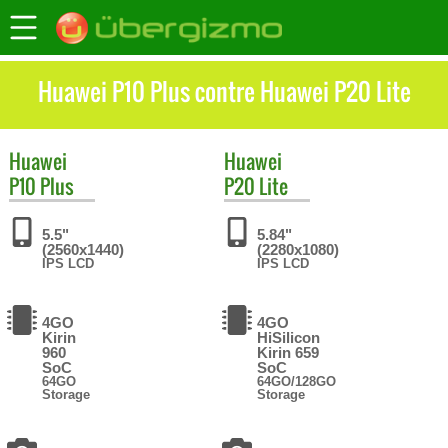
Huawei P10 Plus contre Huawei P20 Lite
Huawei
Huawei
P10 Plus
P20 Lite
5.5"
5.84"
(2560x1440)
(2280x1080)
IPS LCD
IPS LCD
4GO
4GO
Kirin
HiSilicon
960
Kirin 659
SoC
SoC
64GO
64GO/128GO
Storage
Storage