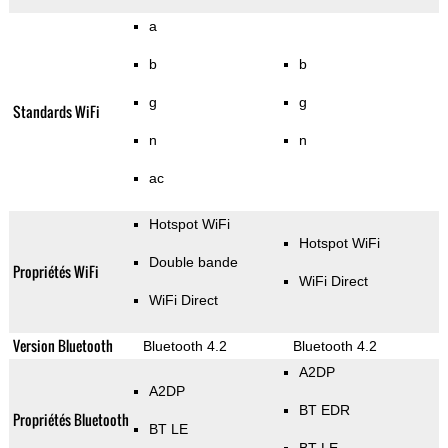
a
b
b
g
g
Standards WiFi
n
n
ac
Hotspot WiFi
Hotspot WiFi
Double bande
Propriétés WiFi
WiFi Direct
WiFi Direct
Version Bluetooth
Bluetooth 4.2
Bluetooth 4.2
A2DP
A2DP
BT EDR
Propriétés Bluetooth
BT LE