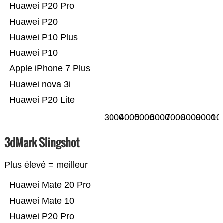
Huawei P20 Pro
Huawei P20
Huawei P10 Plus
Huawei P10
Apple iPhone 7 Plus
Huawei nova 3i
Huawei P20 Lite
3000
4000
5000
6000
7000
8000
9000
10
3dMark Slingshot
Plus élevé = meilleur
Huawei Mate 20 Pro
Huawei Mate 10
Huawei P20 Pro