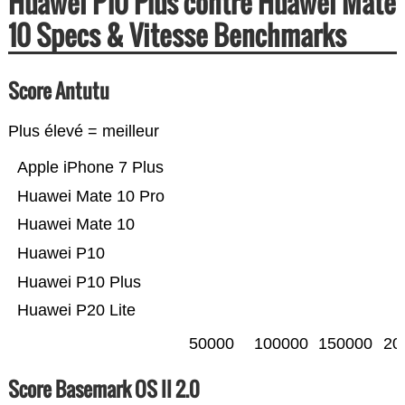
Huawei P10 Plus contre Huawei Mate
10 Specs & Vitesse Benchmarks
Score Antutu
Plus élevé = meilleur
Apple iPhone 7 Plus
Huawei Mate 10 Pro
Huawei Mate 10
Huawei P10
Huawei P10 Plus
Huawei P20 Lite
50000
100000
150000
20
Score Basemark OS II 2.0