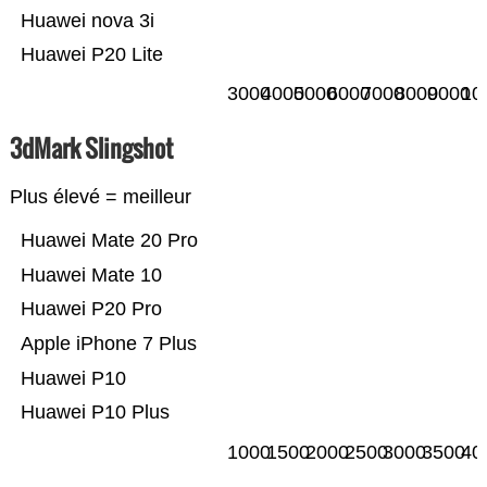
Huawei nova 3i
Huawei P20 Lite
3000
4000
5000
6000
7000
8000
9000
10
3dMark Slingshot
Plus élevé = meilleur
Huawei Mate 20 Pro
Huawei Mate 10
Huawei P20 Pro
Apple iPhone 7 Plus
Huawei P10
Huawei P10 Plus
1000
1500
2000
2500
3000
3500
40