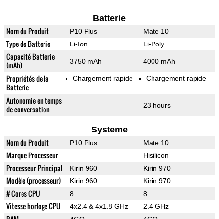
Batterie
Nom du Produit
P10 Plus
Mate 10
Type de Batterie
Li-Ion
Li-Poly
Capacité Batterie
3750 mAh
4000 mAh
(mAh)
Propriétés de la
Chargement rapide
Chargement rapide
Batterie
Autonomie en temps
23 hours
de conversation
Systeme
Nom du Produit
P10 Plus
Mate 10
Marque Processeur
Hisilicon
Processeur Principal
Kirin 960
Kirin 970
Modèle (processeur)
Kirin 960
Kirin 970
# Cores CPU
8
8
Vitesse horloge CPU
4x2.4 & 4x1.8 GHz
2.4 GHz
RAM