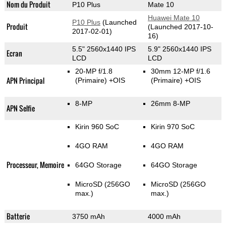
Nom du Produit
P10 Plus
Mate 10
Huawei Mate 10
P10 Plus
(Launched
Produit
(Launched 2017-10-
2017-02-01)
16)
5.5" 2560x1440 IPS
5.9" 2560x1440 IPS
Ecran
LCD
LCD
20-MP f/1.8
30mm 12-MP f/1.6
APN Principal
(Primaire)
+OIS
(Primaire)
+OIS
8-MP
26mm 8-MP
APN Selfie
Kirin 960 SoC
Kirin 970 SoC
4GO RAM
4GO RAM
Processeur, Memoire
64GO Storage
64GO Storage
MicroSD (256GO
MicroSD (256GO
max.)
max.)
Batterie
3750 mAh
4000 mAh