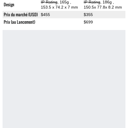
IP Rating
, 165g
,
IP Rating
, 186g
,
Design
153.5 x 74.2 x 7 mm
150.5x 77.8x 8.2 mm
Prix du marché (USD)
$455
$355
Prix (au Lancement)
$699