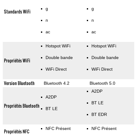
g
g
Standards WiFi
n
n
ac
ac
Hotspot WiFi
Hotspot WiFi
Double bande
Double bande
Propriétés WiFi
WiFi Direct
WiFi Direct
Version Bluetooth
Bluetooth 4.2
Bluetooth 5.0
A2DP
A2DP
BT LE
Propriétés Bluetooth
BT LE
BT EDR
NFC Présent
NFC Présent
Propriétés NFC