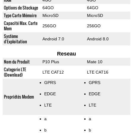
4GO
4GO
Options de Stockage
64GO
64GO
Type Carte Mémoire
MicroSD
MicroSD
Capacité Max. Carte
256GO
256GO
Mem
Système
Android 7.0
Android 8.0
d'Exploitation
Reseau
Nom du Produit
P10 Plus
Mate 10
Categorie LTE
LTE CAT12
LTE CAT16
(Download)
GPRS
GPRS
EDGE
EDGE
Propriétés Modem
LTE
LTE
a
a
b
b