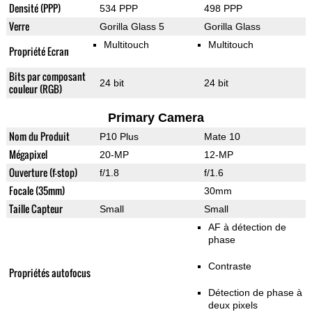
Densité (PPP)
534 PPP
498 PPP
Verre
Gorilla Glass 5
Gorilla Glass
Multitouch
Multitouch
Propriété Ecran
Bits par composant
24 bit
24 bit
couleur (RGB)
Primary Camera
Nom du Produit
P10 Plus
Mate 10
Mégapixel
20-MP
12-MP
Ouverture (f-stop)
f/1.8
f/1.6
Focale (35mm)
30mm
Taille Capteur
Small
Small
AF à détection de
phase
Contraste
Propriétés autofocus
Détection de phase à
deux pixels