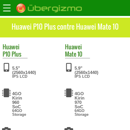
Huawei P10 Plus contre Huawei Mate 10
Huawei
Huawei
P10 Plus
Mate 10
5.5"
5.9"
(2560x1440)
(2560x1440)
IPS LCD
IPS LCD
4GO
4GO
Kirin
Kirin
960
970
SoC
SoC
64GO
64GO
Storage
Storage