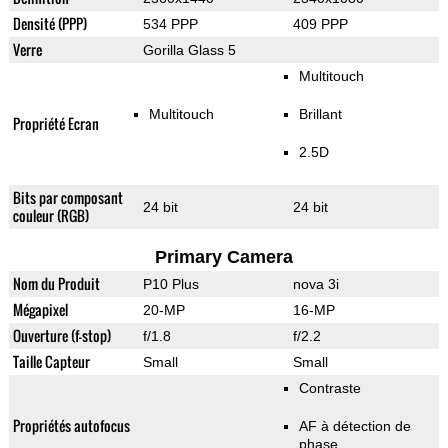
Densité (PPP)
534 PPP
409 PPP
Verre
Gorilla Glass 5
Multitouch
Multitouch
Brillant
Propriété Ecran
2.5D
Bits par composant
24 bit
24 bit
couleur (RGB)
Primary Camera
Nom du Produit
P10 Plus
nova 3i
Mégapixel
20-MP
16-MP
Ouverture (f-stop)
f/1.8
f/2.2
Taille Capteur
Small
Small
Contraste
Propriétés autofocus
AF à détection de
phase