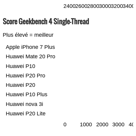
2400
2600
2800
3000
3200
3400
Score Geekbench 4 Single-Thread
Plus élevé = meilleur
Apple iPhone 7 Plus
Huawei Mate 20 Pro
Huawei P10
Huawei P20 Pro
Huawei P20
Huawei P10 Plus
Huawei nova 3i
Huawei P20 Lite
0
1000
2000
3000
40