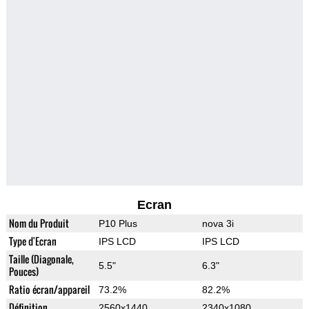
Ecran
Nom du Produit
P10 Plus
nova 3i
Type d'Ecran
IPS LCD
IPS LCD
Taille (Diagonale,
5.5"
6.3"
Pouces)
Ratio écran/appareil
73.2%
82.2%
Définition
2560x1440
2340x1080