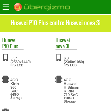
Huawei P10 Plus contre Huawei nova 3i
Huawei
Huawei
P10 Plus
nova 3i
5.5"
6.3"
(2560x1440)
(2340x1080)
IPS LCD
IPS LCD
4GO
4GO
Kirin
Huawei
960
HiSilicon
SoC
KIRIN
64GO
710 SoC
Storage
128GO
Storage