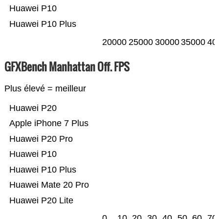
Huawei P10
Huawei P10 Plus
20000
25000
30000
35000
40
GFXBench Manhattan Off. FPS
Plus élevé = meilleur
Huawei P20
Apple iPhone 7 Plus
Huawei P20 Pro
Huawei P10
Huawei P10 Plus
Huawei Mate 20 Pro
Huawei P20 Lite
0
10
20
30
40
50
60
70