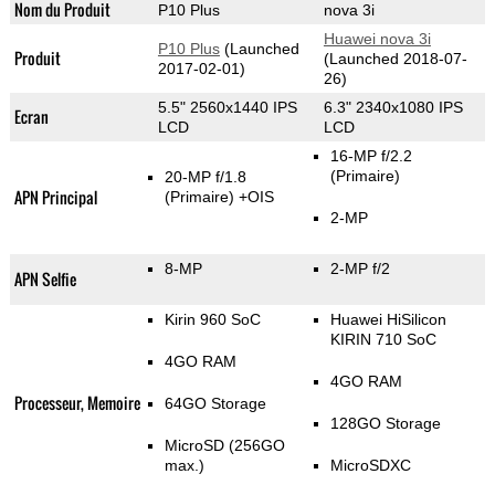
Nom du Produit
P10 Plus
nova 3i
Huawei nova 3i
P10 Plus
(Launched
Produit
(Launched 2018-07-
2017-02-01)
26)
5.5" 2560x1440 IPS
6.3" 2340x1080 IPS
Ecran
LCD
LCD
16-MP f/2.2
(Primaire)
20-MP f/1.8
APN Principal
(Primaire)
+OIS
2-MP
8-MP
2-MP f/2
APN Selfie
Kirin 960 SoC
Huawei HiSilicon
KIRIN 710 SoC
4GO RAM
4GO RAM
Processeur, Memoire
64GO Storage
128GO Storage
MicroSD (256GO
max.)
MicroSDXC