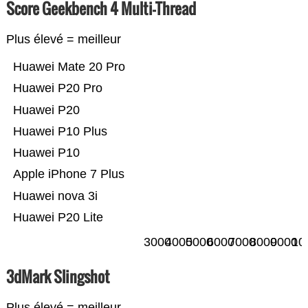
Score Geekbench 4 Multi-Thread
Plus élevé = meilleur
Huawei Mate 20 Pro
Huawei P20 Pro
Huawei P20
Huawei P10 Plus
Huawei P10
Apple iPhone 7 Plus
Huawei nova 3i
Huawei P20 Lite
3000
4000
5000
6000
7000
8000
9000
10
3dMark Slingshot
Plus élevé = meilleur