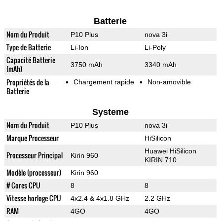
Batterie
Nom du Produit
P10 Plus
nova 3i
Type de Batterie
Li-Ion
Li-Poly
Capacité Batterie
3750 mAh
3340 mAh
(mAh)
Propriétés de la
Chargement rapide
Non-amovible
Batterie
Systeme
Nom du Produit
P10 Plus
nova 3i
Marque Processeur
HiSilicon
Huawei HiSilicon
Processeur Principal
Kirin 960
KIRIN 710
Modèle (processeur)
Kirin 960
# Cores CPU
8
8
Vitesse horloge CPU
4x2.4 & 4x1.8 GHz
2.2 GHz
RAM
4GO
4GO