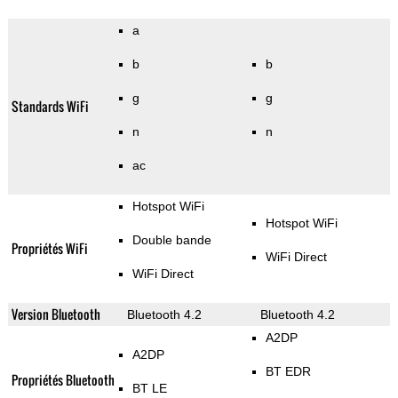
a
b
b
g
g
Standards WiFi
n
n
ac
Hotspot WiFi
Hotspot WiFi
Double bande
Propriétés WiFi
WiFi Direct
WiFi Direct
Version Bluetooth
Bluetooth 4.2
Bluetooth 4.2
A2DP
A2DP
BT EDR
Propriétés Bluetooth
BT LE