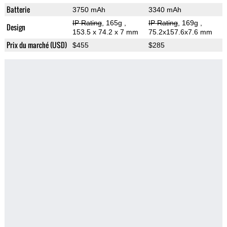
Batterie
3750 mAh
3340 mAh
IP Rating
, 165g
,
IP Rating
, 169g
,
Design
153.5 x 74.2 x 7 mm
75.2x157.6x7.6 mm
Prix du marché (USD)
$455
$285