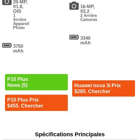
20-MP,
f/1.8,
16-MP,
OIS
f/2.2
1
2 Arrière
Arrière
Cameras
Appareil
Photo
3340
mAh
3750
mAh
P10 Plus
News (5)
Huawei nova 3i Prix
$285. Chercher
P10 Plus Prix
$455. Chercher
Spécifications Principales