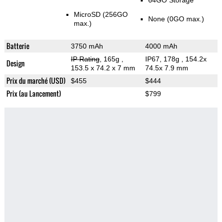
64GO Storage
MicroSD (256GO
None (0GO max.)
max.)
Batterie
3750 mAh
4000 mAh
IP Rating
, 165g
,
IP67, 178g
, 154.2x
Design
153.5 x 74.2 x 7 mm
74.5x 7.9 mm
Prix du marché (USD)
$455
$444
Prix (au Lancement)
$799