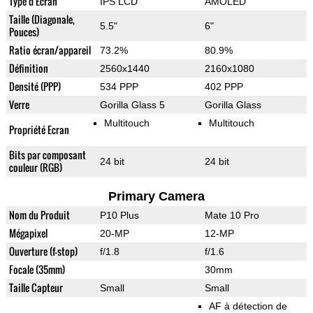
Type d'Ecran
IPS LCD
AMOLED
Taille (Diagonale,
5.5"
6"
Pouces)
Ratio écran/appareil
73.2%
80.9%
Définition
2560x1440
2160x1080
Densité (PPP)
534 PPP
402 PPP
Verre
Gorilla Glass 5
Gorilla Glass
Multitouch
Multitouch
Propriété Ecran
Bits par composant
24 bit
24 bit
couleur (RGB)
Primary Camera
Nom du Produit
P10 Plus
Mate 10 Pro
Mégapixel
20-MP
12-MP
Ouverture (f-stop)
f/1.8
f/1.6
Focale (35mm)
30mm
Taille Capteur
Small
Small
AF à détection de