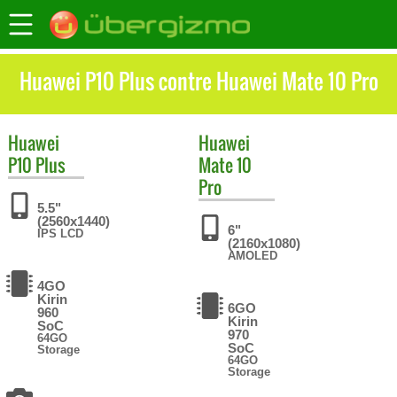
Huawei P10 Plus contre Huawei Mate 10 Pro
Huawei
Huawei
P10 Plus
Mate 10
Pro
5.5"
(2560x1440)
6"
IPS LCD
(2160x1080)
AMOLED
4GO
Kirin
6GO
960
Kirin
SoC
970
64GO
SoC
Storage
64GO
Storage