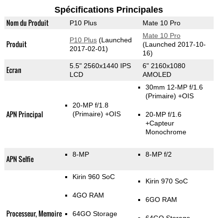
Spécifications Principales
Nom du Produit
P10 Plus
Mate 10 Pro
Mate 10 Pro
P10 Plus
(Launched
Produit
(Launched 2017-10-
2017-02-01)
16)
5.5" 2560x1440 IPS
6" 2160x1080
Ecran
LCD
AMOLED
30mm 12-MP f/1.6
(Primaire)
+OIS
20-MP f/1.8
APN Principal
(Primaire)
+OIS
20-MP f/1.6
+Capteur
Monochrome
8-MP
8-MP f/2
APN Selfie
Kirin 960 SoC
Kirin 970 SoC
4GO RAM
6GO RAM
Processeur, Memoire
64GO Storage