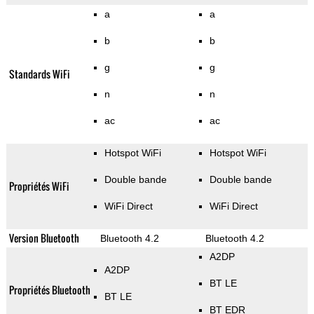
a
a
b
b
g
g
Standards WiFi
n
n
ac
ac
Hotspot WiFi
Hotspot WiFi
Double bande
Double bande
Propriétés WiFi
WiFi Direct
WiFi Direct
Version Bluetooth
Bluetooth 4.2
Bluetooth 4.2
A2DP
A2DP
BT LE
Propriétés Bluetooth
BT LE
BT EDR