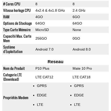
# Cores CPU
8
8
Vitesse horloge CPU
4x2.4 & 4x1.8 GHz
2.4 GHz
RAM
4GO
6GO
Options de Stockage
64GO
64GO
Type Carte Mémoire
MicroSD
None
Capacité Max. Carte
256GO
0GO
Mem
Système
Android 7.0
Android 8.0
d'Exploitation
Reseau
Nom du Produit
P10 Plus
Mate 10 Pro
Categorie LTE
LTE CAT12
LTE CAT18
(Download)
GPRS
GPRS
EDGE
EDGE
Propriétés Modem
LTE
LTE