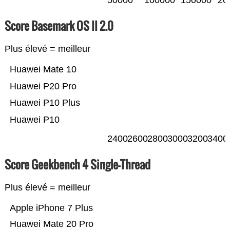
50000
100000
150000
20
Score Basemark OS II 2.0
Plus élevé = meilleur
Huawei Mate 10
Huawei P20 Pro
Huawei P10 Plus
Huawei P10
2400
2600
2800
3000
3200
3400
Score Geekbench 4 Single-Thread
Plus élevé = meilleur
Apple iPhone 7 Plus
Huawei Mate 20 Pro