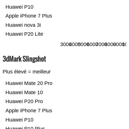
Huawei P10
Apple iPhone 7 Plus
Huawei nova 3i
Huawei P20 Lite
3000
4000
5000
6000
7000
8000
9000
10
3dMark Slingshot
Plus élevé = meilleur
Huawei Mate 20 Pro
Huawei Mate 10
Huawei P20 Pro
Apple iPhone 7 Plus
Huawei P10
Huawei P10 Plus