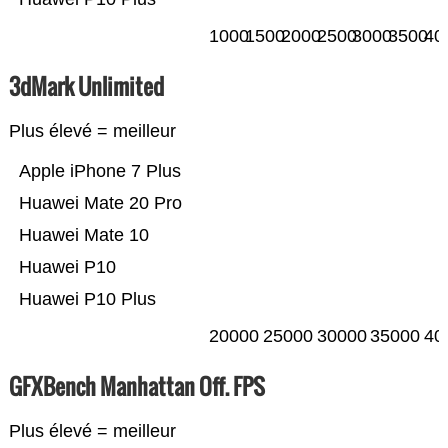
1000
1500
2000
2500
3000
3500
40
3dMark Unlimited
Plus élevé = meilleur
Apple iPhone 7 Plus
Huawei Mate 20 Pro
Huawei Mate 10
Huawei P10
Huawei P10 Plus
20000
25000
30000
35000
40
GFXBench Manhattan Off. FPS
Plus élevé = meilleur