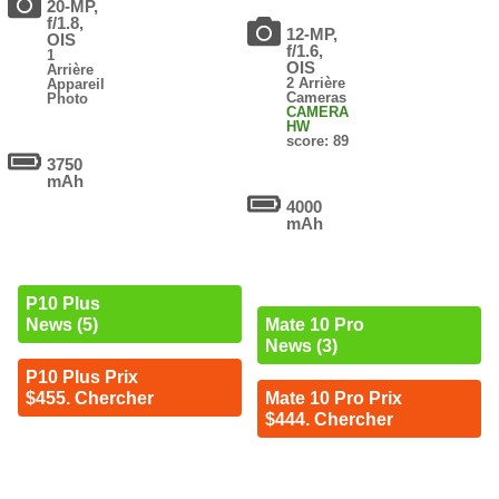
20-MP,
f/1.8,
12-MP,
OIS
f/1.6,
1
OIS
Arrière
2 Arrière
Appareil
Cameras
Photo
CAMERA
HW
score: 89
3750
mAh
4000
mAh
P10 Plus
News (5)
Mate 10 Pro
News (3)
P10 Plus Prix
$455. Chercher
Mate 10 Pro Prix
$444. Chercher