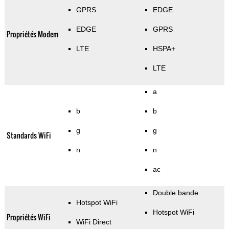
GPRS
EDGE
EDGE
GPRS
Propriétés Modem
LTE
HSPA+
LTE
a
b
b
g
g
Standards WiFi
n
n
ac
Double bande
Hotspot WiFi
Hotspot WiFi
Propriétés WiFi
WiFi Direct