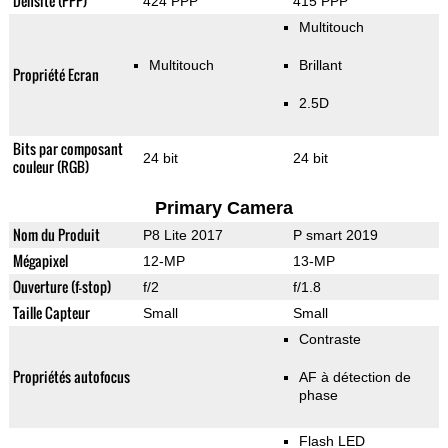
Densité (PPP)
424 PPP
415 PPP
Multitouch
Multitouch
Brillant
Propriété Ecran
2.5D
Bits par composant
24 bit
24 bit
couleur (RGB)
Primary Camera
Nom du Produit
P8 Lite 2017
P smart 2019
Mégapixel
12-MP
13-MP
Ouverture (f-stop)
f/2
f/1.8
Taille Capteur
Small
Small
Contraste
Propriétés autofocus
AF à détection de
phase
Flash LED