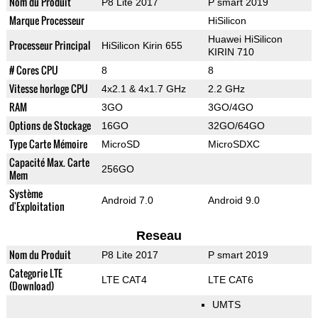
Nom du Produit
P8 Lite 2017
P smart 2019
Marque Processeur
HiSilicon
Huawei HiSilicon
Processeur Principal
HiSilicon Kirin 655
KIRIN 710
# Cores CPU
8
8
Vitesse horloge CPU
4x2.1 & 4x1.7 GHz
2.2 GHz
RAM
3GO
3GO/4GO
Options de Stockage
16GO
32GO/64GO
Type Carte Mémoire
MicroSD
MicroSDXC
Capacité Max. Carte
256GO
Mem
Système
Android 7.0
Android 9.0
d'Exploitation
Reseau
Nom du Produit
P8 Lite 2017
P smart 2019
Categorie LTE
LTE CAT4
LTE CAT6
(Download)
UMTS