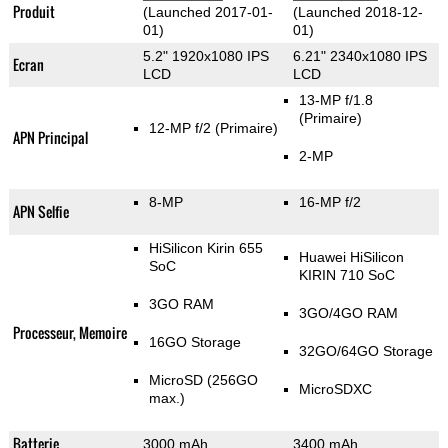
Produit
(Launched 2017-01-
(Launched 2018-12-
01)
01)
5.2" 1920x1080 IPS
6.21" 2340x1080 IPS
Ecran
LCD
LCD
13-MP f/1.8
(Primaire)
12-MP f/2
(Primaire)
APN Principal
2-MP
8-MP
16-MP f/2
APN Selfie
HiSilicon Kirin 655
Huawei HiSilicon
SoC
KIRIN 710 SoC
3GO RAM
3GO/4GO RAM
Processeur, Memoire
16GO Storage
32GO/64GO Storage
MicroSD (256GO
MicroSDXC
max.)
Batterie
3000 mAh
3400 mAh