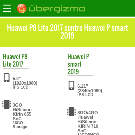
Huawei P8 Lite 2017 contre Huawei P smart
2019
Huawei
P8
Huawei
P
Lite 2017
smart
2019
5.2"
(1920x1080)
6.21"
IPS LCD
(2340x1080)
IPS LCD
3GO
HiSilicon
3GO/4GO
Kirin 655
Huawei
SoC
HiSilicon
16GO
KIRIN 710
Storage
SoC
32GO/64GO