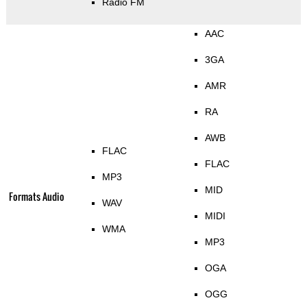
Radio FM
AAC
3GA
AMR
RA
AWB
FLAC
FLAC
MP3
MID
Formats Audio
WAV
MIDI
WMA
MP3
OGA
OGG