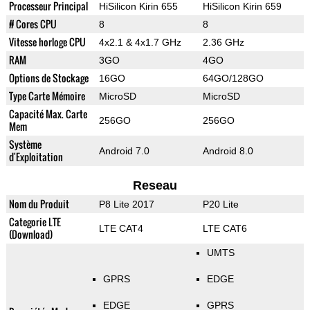
Processeur Principal
HiSilicon Kirin 655
HiSilicon Kirin 659
# Cores CPU
8
8
Vitesse horloge CPU
4x2.1 & 4x1.7 GHz
2.36 GHz
RAM
3GO
4GO
Options de Stockage
16GO
64GO/128GO
Type Carte Mémoire
MicroSD
MicroSD
Capacité Max. Carte
256GO
256GO
Mem
Système
Android 7.0
Android 8.0
d'Exploitation
Reseau
Nom du Produit
P8 Lite 2017
P20 Lite
Categorie LTE
LTE CAT4
LTE CAT6
(Download)
UMTS
GPRS
EDGE
EDGE
GPRS