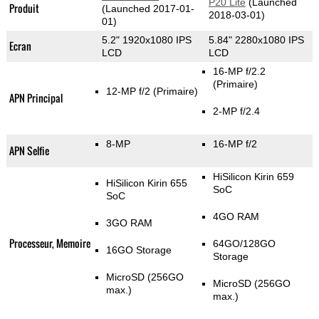
P20 Lite
(Launched
Produit
(Launched 2017-01-
2018-03-01)
01)
5.2" 1920x1080 IPS
5.84" 2280x1080 IPS
Ecran
LCD
LCD
16-MP f/2.2
(Primaire)
12-MP f/2
(Primaire)
APN Principal
2-MP f/2.4
8-MP
16-MP f/2
APN Selfie
HiSilicon Kirin 659
HiSilicon Kirin 655
SoC
SoC
4GO RAM
3GO RAM
Processeur, Memoire
64GO/128GO
16GO Storage
Storage
MicroSD (256GO
MicroSD (256GO
max.)
max.)