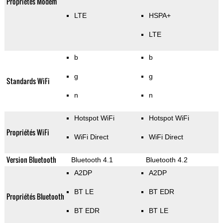
Propriétés Modem
LTE
HSPA+
LTE
b
b
g
g
Standards WiFi
n
n
Hotspot WiFi
Hotspot WiFi
Propriétés WiFi
WiFi Direct
WiFi Direct
Version Bluetooth
Bluetooth 4.1
Bluetooth 4.2
A2DP
A2DP
BT LE
BT EDR
Propriétés Bluetooth
BT EDR
BT LE