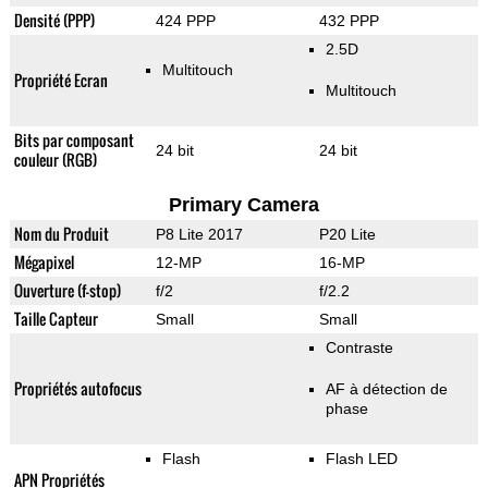
Densité (PPP)
424 PPP
432 PPP
2.5D
Multitouch
Propriété Ecran
Multitouch
Bits par composant
24 bit
24 bit
couleur (RGB)
Primary Camera
Nom du Produit
P8 Lite 2017
P20 Lite
Mégapixel
12-MP
16-MP
Ouverture (f-stop)
f/2
f/2.2
Taille Capteur
Small
Small
Contraste
Propriétés autofocus
AF à détection de
phase
Flash
Flash LED
APN Propriétés