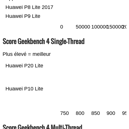
Huawei P8 Lite 2017
Huawei P9 Lite
0
50000
100000
150000
20
Score Geekbench 4 Single-Thread
Plus élevé = meilleur
Huawei P20 Lite
Huawei P10 Lite
750
800
850
900
95
Score Geekbench 4 Multi-Thread