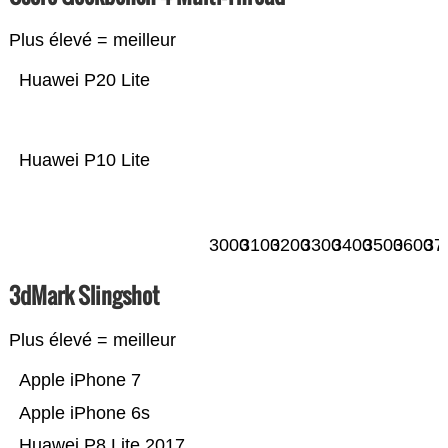
Plus élevé = meilleur
Huawei P20 Lite
Huawei P10 Lite
3000
3100
3200
3300
3400
3500
3600
37
3dMark Slingshot
Plus élevé = meilleur
Apple iPhone 7
Apple iPhone 6s
Huawei P8 Lite 2017