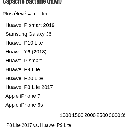
Capacité Batterie (mAh)
Plus élevé = meilleur
Huawei P smart 2019
Samsung Galaxy J6+
Huawei P10 Lite
Huawei Y6 (2018)
Huawei P smart
Huawei P9 Lite
Huawei P20 Lite
Huawei P8 Lite 2017
Apple iPhone 7
Apple iPhone 6s
1000
1500
2000
2500
3000
35
P8 Lite 2017 vs. Huawei P9 Lite