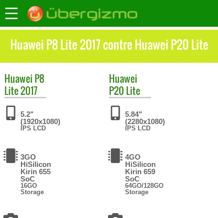
Huawei P8 Lite 2017 contre Huawei P20 Lite
Huawei
P8
Huawei
Lite 2017
P20 Lite
5.2"
5.84"
(1920x1080)
(2280x1080)
IPS LCD
IPS LCD
3GO
4GO
HiSilicon
HiSilicon
Kirin 655
Kirin 659
SoC
SoC
16GO
64GO/128GO
Storage
Storage