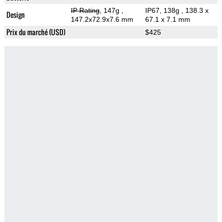
IP Rating
, 147g
,
IP67, 138g
, 138.3 x
Design
147.2x72.9x7.6 mm
67.1 x 7.1 mm
Prix du marché (USD)
$425