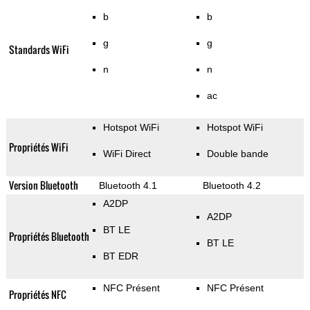
b
b
g
g
Standards WiFi
n
n
ac
Hotspot WiFi
Hotspot WiFi
Propriétés WiFi
WiFi Direct
Double bande
Version Bluetooth
Bluetooth 4.1
Bluetooth 4.2
A2DP
A2DP
BT LE
Propriétés Bluetooth
BT LE
BT EDR
NFC Présent
NFC Présent
Propriétés NFC