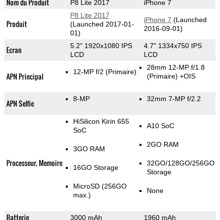
Nom du Produit
P8 Lite 2017
iPhone 7
P8 Lite 2017
iPhone 7
(Launched
Produit
(Launched 2017-01-
2016-09-01)
01)
5.2" 1920x1080 IPS
4.7" 1334x750 IPS
Ecran
LCD
LCD
28mm 12-MP f/1.8
12-MP f/2
(Primaire)
APN Principal
(Primaire)
+OIS
8-MP
32mm 7-MP f/2.2
APN Selfie
HiSilicon Kirin 655
A10 SoC
SoC
2GO RAM
3GO RAM
Processeur, Memoire
32GO/128GO/256GO
16GO Storage
Storage
MicroSD (256GO
None
max.)
Batterie
3000 mAh
1960 mAh