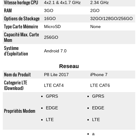
Vitesse horloge CPU
4x2.1 & 4x1.7 GHz
2.34 GHz
RAM
3GO
2GO
Options de Stockage
16GO
32GO/128GO/256GO
Type Carte Mémoire
MicroSD
None
Capacité Max. Carte
256GO
Mem
Système
Android 7.0
d'Exploitation
Reseau
Nom du Produit
P8 Lite 2017
iPhone 7
Categorie LTE
LTE CAT4
LTE CAT6
(Download)
GPRS
GPRS
EDGE
EDGE
Propriétés Modem
LTE
LTE
a