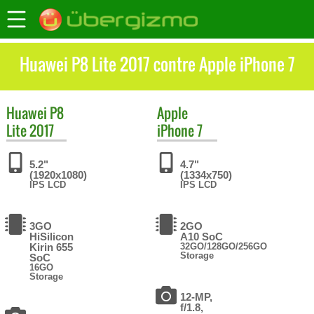
Huawei P8 Lite 2017 contre Apple iPhone 7
Huawei
P8
Apple
Lite 2017
iPhone 7
5.2"
4.7"
(1920x1080)
(1334x750)
IPS LCD
IPS LCD
3GO
2GO
HiSilicon
A10 SoC
Kirin 655
32GO/128GO/256GO
Storage
SoC
16GO
Storage
12-MP,
f/1.8,