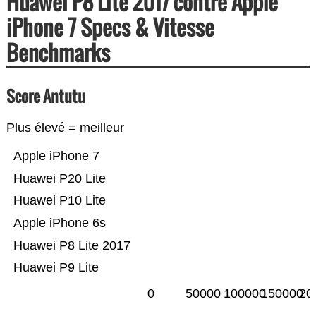
Huawei P8 Lite 2017 contre Apple
iPhone 7 Specs & Vitesse
Benchmarks
Score Antutu
Plus élevé = meilleur
Apple iPhone 7
Huawei P20 Lite
Huawei P10 Lite
Apple iPhone 6s
Huawei P8 Lite 2017
Huawei P9 Lite
0
50000
100000
150000
20