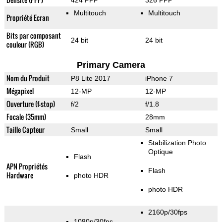
424 PPP
326 PPP
Multitouch
Multitouch
Propriété Ecran
Bits par composant
24 bit
24 bit
couleur (RGB)
Primary Camera
Nom du Produit
P8 Lite 2017
iPhone 7
Mégapixel
12-MP
12-MP
Ouverture (f-stop)
f/2
f/1.8
Focale (35mm)
28mm
Taille Capteur
Small
Small
Stabilization Photo
Optique
Flash
APN Propriétés
Flash
Hardware
photo HDR
photo HDR
2160p/30fps
1080p/30fps