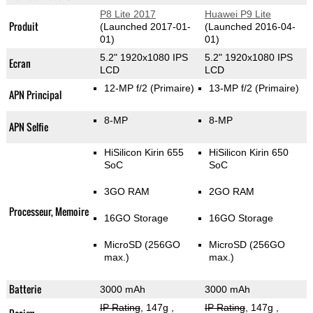
P8 Lite 2017
Huawei P9 Lite
Produit
(Launched 2017-01-
(Launched 2016-04-
01)
01)
5.2" 1920x1080 IPS
5.2" 1920x1080 IPS
Ecran
LCD
LCD
12-MP f/2
(Primaire)
13-MP f/2
(Primaire)
APN Principal
8-MP
8-MP
APN Selfie
HiSilicon Kirin 655
HiSilicon Kirin 650
SoC
SoC
3GO RAM
2GO RAM
Processeur, Memoire
16GO Storage
16GO Storage
MicroSD (256GO
MicroSD (256GO
max.)
max.)
Batterie
3000 mAh
3000 mAh
IP Rating
, 147g
,
IP Rating
, 147g
,