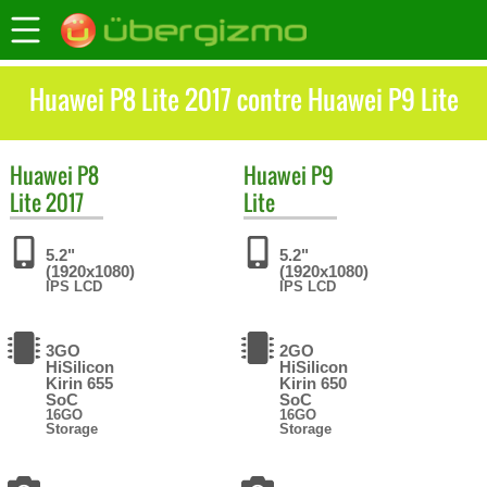
Huawei P8 Lite 2017 contre Huawei P9 Lite
Huawei
P8
Huawei
P9
Lite 2017
Lite
5.2"
5.2"
(1920x1080)
(1920x1080)
IPS LCD
IPS LCD
3GO
2GO
HiSilicon
HiSilicon
Kirin 655
Kirin 650
SoC
SoC
16GO
16GO
Storage
Storage