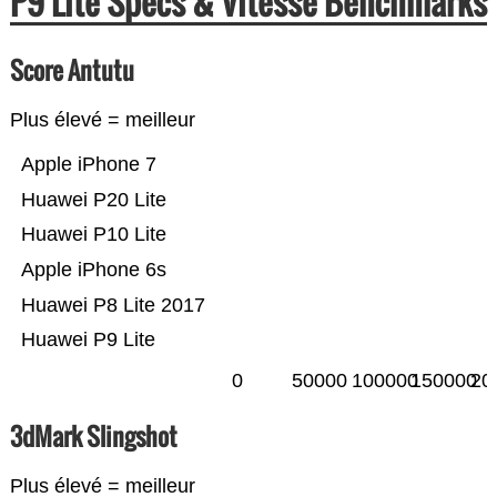
P9 Lite Specs & Vitesse Benchmarks
Score Antutu
Plus élevé = meilleur
Apple iPhone 7
Huawei P20 Lite
Huawei P10 Lite
Apple iPhone 6s
Huawei P8 Lite 2017
Huawei P9 Lite
0
50000
100000
150000
20
3dMark Slingshot
Plus élevé = meilleur