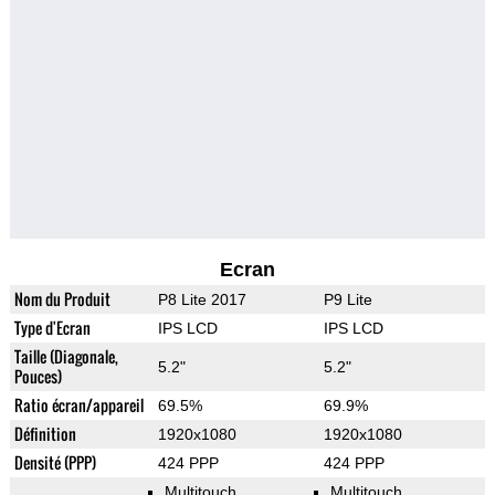
Ecran
Nom du Produit
P8 Lite 2017
P9 Lite
Type d'Ecran
IPS LCD
IPS LCD
Taille (Diagonale,
5.2"
5.2"
Pouces)
Ratio écran/appareil
69.5%
69.9%
Définition
1920x1080
1920x1080
Densité (PPP)
424 PPP
424 PPP
Multitouch
Multitouch