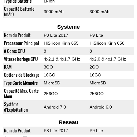
Type de Batterie
Li-Ion
Capacité Batterie
3000 mAh
3000 mAh
(mAh)
Systeme
Nom du Produit
P8 Lite 2017
P9 Lite
Processeur Principal
HiSilicon Kirin 655
HiSilicon Kirin 650
# Cores CPU
8
8
Vitesse horloge CPU
4x2.1 & 4x1.7 GHz
4x2.0 & 4x1.7 GHz
RAM
3GO
2GO
Options de Stockage
16GO
16GO
Type Carte Mémoire
MicroSD
MicroSD
Capacité Max. Carte
256GO
256GO
Mem
Système
Android 7.0
Android 6.0
d'Exploitation
Reseau
Nom du Produit
P8 Lite 2017
P9 Lite