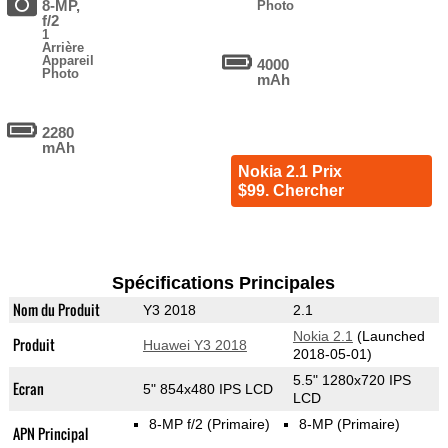
8-MP,
Photo
f/2
1
Arrière
Appareil
4000
Photo
mAh
2280
mAh
Nokia 2.1 Prix
$99. Chercher
Spécifications Principales
Nom du Produit
Y3 2018
2.1
Nokia 2.1
(Launched
Produit
Huawei Y3 2018
2018-05-01)
5.5" 1280x720 IPS
Ecran
5" 854x480 IPS LCD
LCD
8-MP f/2
(Primaire)
8-MP
(Primaire)
APN Principal