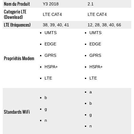
Nom du Produit
Y3 2018
2.1
Categorie LTE
LTE CAT4
LTE CAT4
(Download)
LTE (fréquences)
38, 39, 40, 41
12, 28, 38, 40, 66
UMTS
UMTS
EDGE
EDGE
GPRS
GPRS
Propriétés Modem
HSPA+
HSPA+
LTE
LTE
a
b
b
g
Standards WiFi
g
n
n