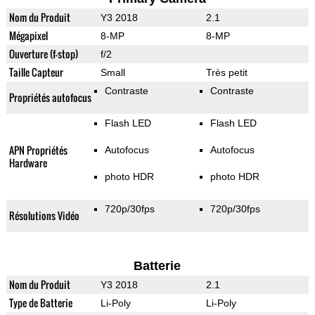
Nom du Produit
Y3 2018
2.1
Mégapixel
8-MP
8-MP
Ouverture (f-stop)
f/2
Taille Capteur
Small
Très petit
Contraste
Contraste
Propriétés autofocus
Flash LED
Flash LED
APN Propriétés
Autofocus
Autofocus
Hardware
photo HDR
photo HDR
720p/30fps
720p/30fps
Résolutions Vidéo
Batterie
Nom du Produit
Y3 2018
2.1
Type de Batterie
Li-Poly
Li-Poly