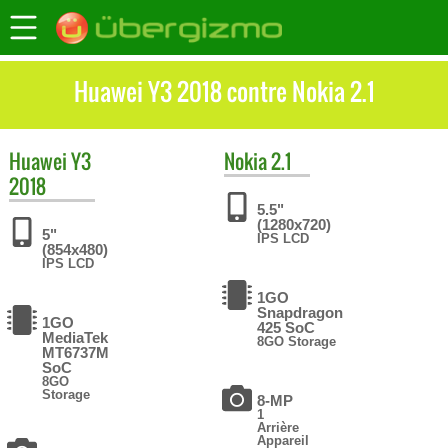
Huawei Y3 2018 contre Nokia 2.1
Huawei
Y3
Nokia
2.1
2018
5.5"
(1280x720)
5"
IPS LCD
(854x480)
IPS LCD
1GO
Snapdragon
1GO
425 SoC
MediaTek
8GO Storage
MT6737M
SoC
8GO
Storage
8-MP
1
Arrière
Appareil