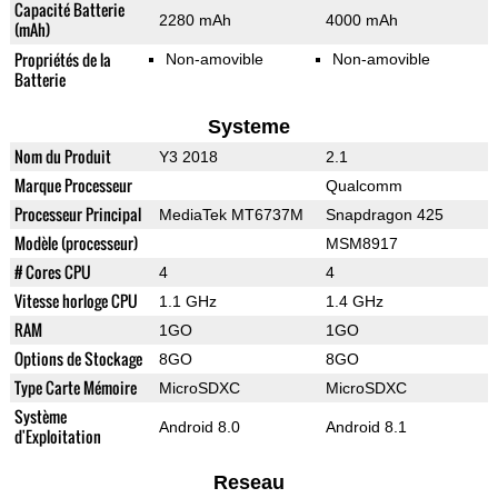
Capacité Batterie
2280 mAh
4000 mAh
(mAh)
Propriétés de la
Non-amovible
Non-amovible
Batterie
Systeme
Nom du Produit
Y3 2018
2.1
Marque Processeur
Qualcomm
Processeur Principal
MediaTek MT6737M
Snapdragon 425
Modèle (processeur)
MSM8917
# Cores CPU
4
4
Vitesse horloge CPU
1.1 GHz
1.4 GHz
RAM
1GO
1GO
Options de Stockage
8GO
8GO
Type Carte Mémoire
MicroSDXC
MicroSDXC
Système
Android 8.0
Android 8.1
d'Exploitation
Reseau