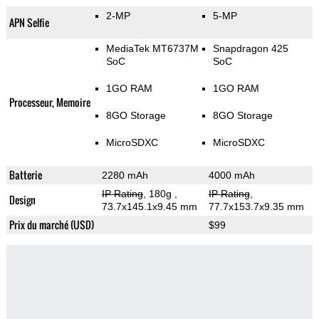
2-MP
5-MP
APN Selfie
MediaTek MT6737M
Snapdragon 425
SoC
SoC
1GO RAM
1GO RAM
Processeur, Memoire
8GO Storage
8GO Storage
MicroSDXC
MicroSDXC
Batterie
2280 mAh
4000 mAh
IP Rating
, 180g
,
IP Rating
,
Design
73.7x145.1x9.45 mm
77.7x153.7x9.35 mm
Prix du marché (USD)
$99