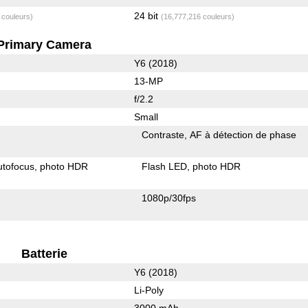
24 bit
 couleurs)
(16,777,216 couleurs)
Primary Camera
Y6 (2018)
13-MP
f/2.2
Small
Contraste
AF à détection de phase
utofocus
photo HDR
Flash LED
photo HDR
1080p/30fps
Batterie
Y6 (2018)
Li-Poly
3000 mAh