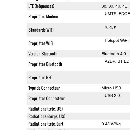
LTE (fréquences)
38, 39, 40, 41
UMTS
EDG
Propriétés Modem
b
g
n
Standards WiFi
Hotspot WiFi
Propriétés WiFi
Version Bluetooth
Bluetooth 4.0
A2DP
BT ED
Propriétés Bluetooth
Propriétés NFC
Type de Connecteur
Micro USB
USB 2.0
Propriétés Connecteur
Radiations (tete, US)
Radiations (corps, US)
Radiations (tete, Eur)
0.48 W/Kg