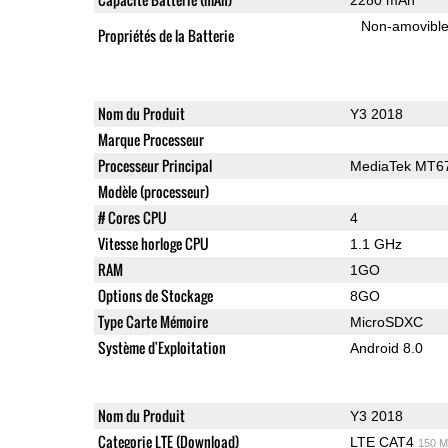
Non-amovibl
Propriétés de la Batterie
Nom du Produit
Y3 2018
Marque Processeur
Processeur Principal
MediaTek MT6
Modèle (processeur)
# Cores CPU
4
Vitesse horloge CPU
1.1 GHz
RAM
1GO
Options de Stockage
8GO
Type Carte Mémoire
MicroSDXC
Système d'Exploitation
Android 8.0
Nom du Produit
Y3 2018
Categorie LTE (Download)
LTE CAT4
150 M