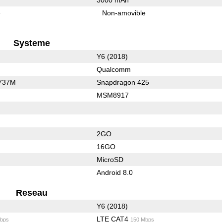
e
Non-amovible
Systeme
Y6 (2018)
Qualcomm
737M
Snapdragon 425
MSM8917
2GO
16GO
MicroSD
Android 8.0
Reseau
Y6 (2018)
LTE CAT4
bps
150 Mbps