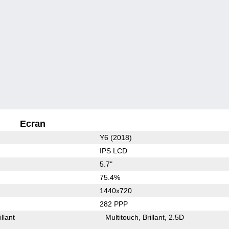
Ecran
Y6 (2018)
IPS LCD
5.7"
75.4%
1440x720
282 PPP
illant
Multitouch
Brillant
2.5D