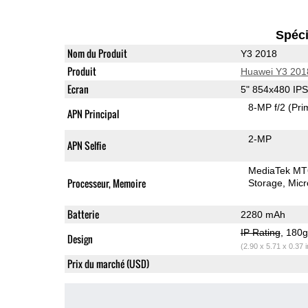
Spéci
Nom du Produit
Y3 2018
Produit
Huawei Y3 201
Ecran
5" 854x480 IP
8-MP f/2
(Pri
APN Principal
2-MP
APN Selfie
MediaTek M
Processeur, Memoire
Storage
Mic
Batterie
2280 mAh
IP Rating
, 180
Design
(2.90 x 5.71 x 0.37 
Prix du marché (USD)