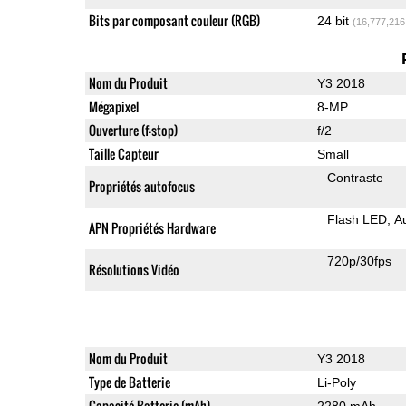
Bits par composant couleur (RGB)
24 bit
(16,777,216
Nom du Produit
Y3 2018
Mégapixel
8-MP
Ouverture (f-stop)
f/2
Taille Capteur
Small
Contraste
Propriétés autofocus
Flash LED
A
APN Propriétés Hardware
720p/30fps
Résolutions Vidéo
Nom du Produit
Y3 2018
Type de Batterie
Li-Poly
Capacité Batterie (mAh)
2280 mAh