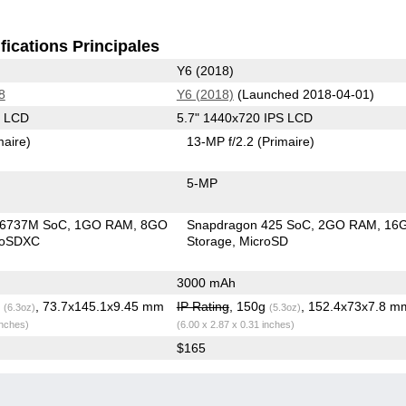
fications Principales
Y6 (2018)
8
Y6 (2018)
(Launched 2018-04-01)
S LCD
5.7" 1440x720 IPS LCD
maire)
13-MP f/2.2
(Primaire)
5-MP
T6737M SoC
1GO RAM
8GO
Snapdragon 425 SoC
2GO RAM
16
roSDXC
Storage
MicroSD
3000 mAh
g
, 73.7x145.1x9.45 mm
IP Rating
, 150g
, 152.4x73x7.8 m
(6.3oz)
(5.3oz)
inches)
(6.00 x 2.87 x 0.31 inches)
$165