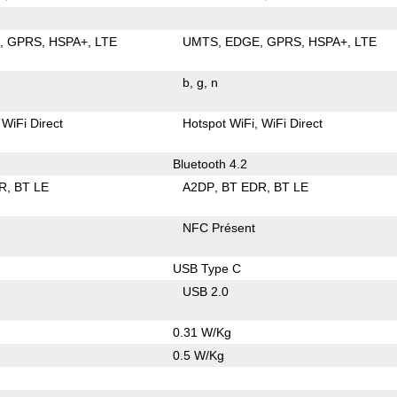
E
GPRS
HSPA+
LTE
UMTS
EDGE
GPRS
HSPA+
LTE
b
g
n
WiFi Direct
Hotspot WiFi
WiFi Direct
Bluetooth 4.2
R
BT LE
A2DP
BT EDR
BT LE
NFC Présent
USB Type C
USB 2.0
0.31 W/Kg
0.5 W/Kg