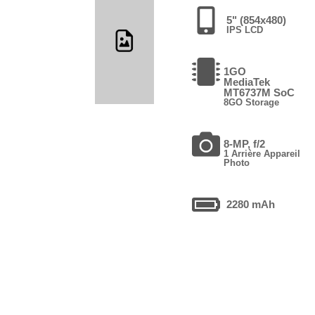
5" (854x480)
IPS LCD
1GO
MediaTek
MT6737M SoC
8GO Storage
8-MP, f/2
1 Arrière Appareil
Photo
2280 mAh