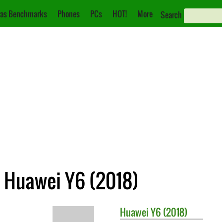
as Benchmarks
Phones
PCs
HOT!
More
Search
 Huawei Y6 (2018)
Huawei
Y6 (2018)