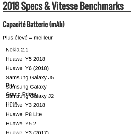
2018 Specs & Vitesse Benchmarks
Capacité Batterie (mAh)
Plus élevé = meilleur
Nokia 2.1
Huawei Y5 2018
Huawei Y6 (2018)
Samsung Galaxy J5
Pro
Samsung Galaxy
Grand Prime
Samsung Galaxy J2
Core
Huawei Y3 2018
Huawei P8 Lite
Huawei Y5 2
Huawei Y3 (2017)