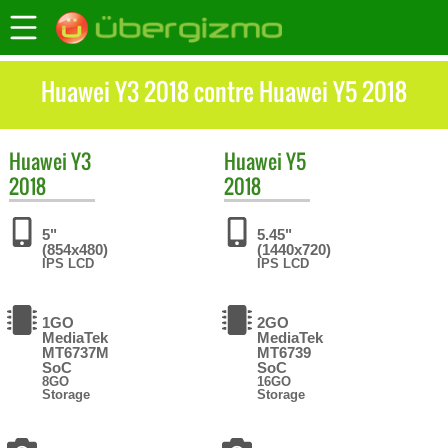
Huawei Y3 2018 contre Huawei Y5 2018
Huawei
Y3
Huawei
Y5
2018
2018
5"
5.45"
(854x480)
(1440x720)
IPS LCD
IPS LCD
1GO
2GO
MediaTek
MediaTek
MT6737M
MT6739
SoC
SoC
8GO
16GO
Storage
Storage