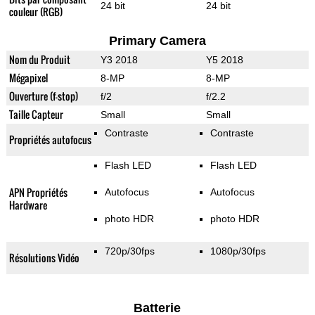
24 bit
24 bit
couleur (RGB)
Primary Camera
Nom du Produit
Y3 2018
Y5 2018
Mégapixel
8-MP
8-MP
Ouverture (f-stop)
f/2
f/2.2
Taille Capteur
Small
Small
Contraste
Contraste
Propriétés autofocus
Flash LED
Flash LED
APN Propriétés
Autofocus
Autofocus
Hardware
photo HDR
photo HDR
720p/30fps
1080p/30fps
Résolutions Vidéo
Batterie