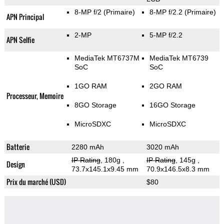
8-MP f/2
(Primaire)
8-MP f/2.2
(Primaire)
APN Principal
2-MP
5-MP f/2.2
APN Selfie
MediaTek MT6737M
MediaTek MT6739
SoC
SoC
1GO RAM
2GO RAM
Processeur, Memoire
8GO Storage
16GO Storage
MicroSDXC
MicroSDXC
Batterie
2280 mAh
3020 mAh
IP Rating
, 180g
,
IP Rating
, 145g
,
Design
73.7x145.1x9.45 mm
70.9x146.5x8.3 mm
Prix du marché (USD)
$80