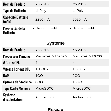
Nom du Produit
Y3 2018
Y5 2018
Type de Batterie
Li-Poly
Li-Poly
Capacité Batterie
2280 mAh
3020 mAh
(mAh)
Propriétés de la
Non-amovible
Non-amovible
Batterie
Systeme
Nom du Produit
Y3 2018
Y5 2018
Processeur Principal
MediaTek MT6737M
MediaTek MT6739
# Cores CPU
4
4
Vitesse horloge CPU
1.1 GHz
1.5 GHz
RAM
1GO
2GO
Options de Stockage
8GO
16GO
Type Carte Mémoire
MicroSDXC
MicroSDXC
Système
Android 8.0
Android 8.0
d'Exploitation
Reseau