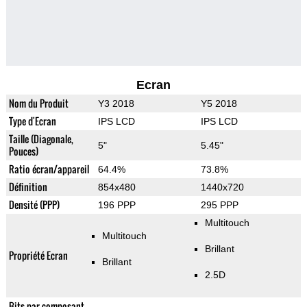
Ecran
Nom du Produit
Y3 2018
Y5 2018
Type d'Ecran
IPS LCD
IPS LCD
Taille (Diagonale,
5"
5.45"
Pouces)
Ratio écran/appareil
64.4%
73.8%
Définition
854x480
1440x720
Densité (PPP)
196 PPP
295 PPP
Multitouch
Multitouch
Brillant
Propriété Ecran
Brillant
2.5D
Bits par composant