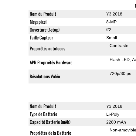
Nom du Produit
Y3 2018
Mégapixel
8-MP
Ouverture (f-stop)
f/2
Taille Capteur
Small
Contraste
Propriétés autofocus
Flash LED
A
APN Propriétés Hardware
720p/30fps
Résolutions Vidéo
Nom du Produit
Y3 2018
Type de Batterie
Li-Poly
Capacité Batterie (mAh)
2280 mAh
Non-amovibl
Propriétés de la Batterie