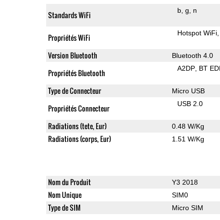
b
g
n
Standards WiFi
Hotspot WiFi
Propriétés WiFi
Version Bluetooth
Bluetooth 4.0
A2DP
BT ED
Propriétés Bluetooth
Type de Connecteur
Micro USB
USB 2.0
Propriétés Connecteur
Radiations (tete, Eur)
0.48 W/Kg
Radiations (corps, Eur)
1.51 W/Kg
Nom du Produit
Y3 2018
Nom Unique
SIM0
Type de SIM
Micro SIM