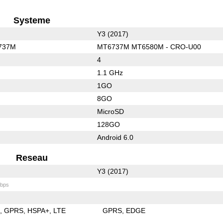
Systeme
Y3 (2017)
737M
MT6737М MT6580M - CRO-U00
4
1.1 GHz
1GO
8GO
MicroSD
128GO
Android 6.0
Reseau
Y3 (2017)
bps
E
GPRS
HSPA+
LTE
GPRS
EDGE