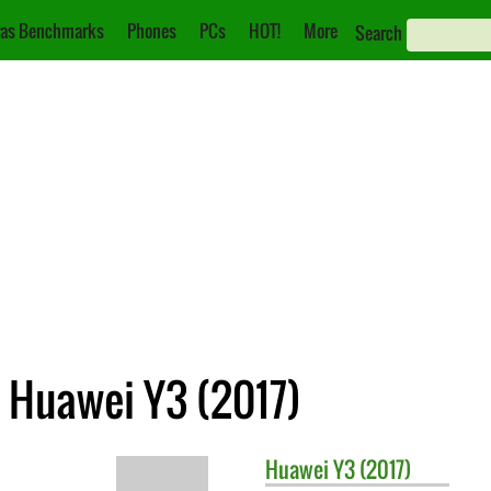
as Benchmarks
Phones
PCs
HOT!
More
Search
 Huawei Y3 (2017)
Huawei
Y3 (2017)