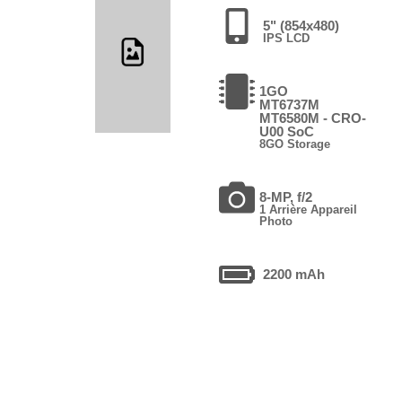
5" (854x480)
IPS LCD
1GO
MT6737М
MT6580M - CRO-
U00 SoC
8GO Storage
8-MP, f/2
1 Arrière Appareil
Photo
2200 mAh