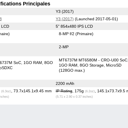
fications Principales
Y3 (2017)
8
Y3 (2017)
(Launched 2017-05-01)
S LCD
5" 854x480 IPS LCD
maire)
8-MP f/2
(Primaire)
2-MP
MT6737М MT6580M - CRO-U00 SoC
T6737M SoC
1GO RAM
8GO
1GO RAM
8GO Storage
MicroSD
roSDXC
(128GO max.)
2200 mAh
g
, 73.7x145.1x9.45 mm
IP Rating
, 175g
, 145.1x73.7x9.5
(6.3oz)
(6.2oz)
inches)
(5.71 x 2.90 x 0.37 inches)