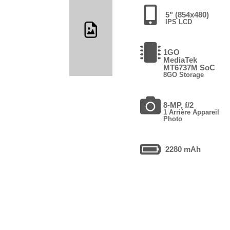
5" (854x480)
IPS LCD
1GO
MediaTek
MT6737M SoC
8GO Storage
8-MP, f/2
1 Arrière Appareil
Photo
2280 mAh