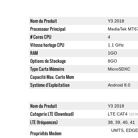
Nom du Produit
Y3 2018
Processeur Principal
MediaTek MT6
# Cores CPU
4
Vitesse horloge CPU
1.1 GHz
RAM
1GO
Options de Stockage
8GO
Type Carte Mémoire
MicroSDXC
Capacité Max. Carte Mem
Système d'Exploitation
Android 8.0
Nom du Produit
Y3 2018
Categorie LTE (Download)
LTE CAT4
150 M
LTE (fréquences)
38, 39, 40, 41
UMTS
EDG
Propriétés Modem