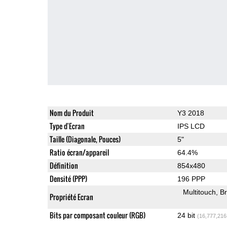
Nom du Produit
Y3 2018
Type d'Ecran
IPS LCD
Taille (Diagonale, Pouces)
5"
Ratio écran/appareil
64.4%
Définition
854x480
Densité (PPP)
196 PPP
Multitouch
Br
Propriété Ecran
Bits par composant couleur (RGB)
24 bit
(16,777,216