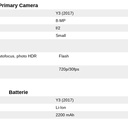
Primary Camera
Y3 (2017)
8-MP
f/2
Small
utofocus
photo HDR
Flash
720p/30fps
Batterie
Y3 (2017)
Li-Ion
2200 mAh
e