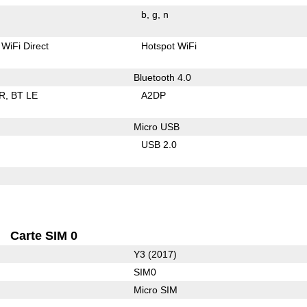
b
g
n
WiFi Direct
Hotspot WiFi
Bluetooth 4.0
R
BT LE
A2DP
Micro USB
USB 2.0
Carte SIM 0
Y3 (2017)
SIM0
Micro SIM