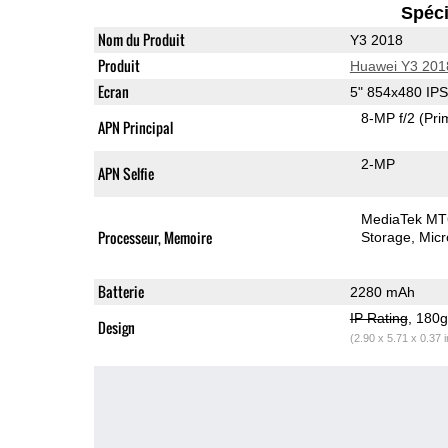
Spéci
Nom du Produit
Y3 2018
Produit
Huawei Y3 201
Ecran
5" 854x480 IP
8-MP f/2
(Pri
APN Principal
2-MP
APN Selfie
MediaTek M
Processeur, Memoire
Storage
Mic
Batterie
2280 mAh
IP Rating
, 180
Design
(2.90 x 5.71 x 0.37 