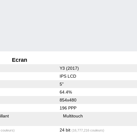
Ecran
Y3 (2017)
IPS LCD
5"
64.4%
854x480
196 PPP
illant
Multitouch
24 bit
 couleurs)
(16,777,216 couleurs)