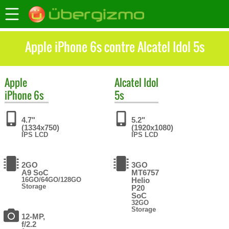
Apple iPhone 6s contre Alcatel Idol 5s
Apple
Alcatel
Idol
iPhone 6s
5s
4.7"
5.2"
(1334x750)
(1920x1080)
IPS LCD
IPS LCD
2GO
3GO
A9 SoC
MT6757
16GO/64GO/128GO
Helio
Storage
P20
SoC
32GO
Storage
12-MP,
f/2.2