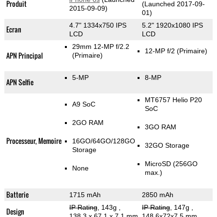
Produit
(Launched 2017-09-
2015-09-09)
01)
4.7" 1334x750 IPS
5.2" 1920x1080 IPS
Ecran
LCD
LCD
29mm 12-MP f/2.2
12-MP f/2
(Primaire)
APN Principal
(Primaire)
5-MP
8-MP
APN Selfie
MT6757 Helio P20
A9 SoC
SoC
2GO RAM
3GO RAM
Processeur, Memoire
16GO/64GO/128GO
32GO Storage
Storage
MicroSD (256GO
None
max.)
Batterie
1715 mAh
2850 mAh
IP Rating
, 143g
,
IP Rating
, 147g
,
Design
138.3 x 67.1 x 7.1 mm
148.6x72x7.5 mm