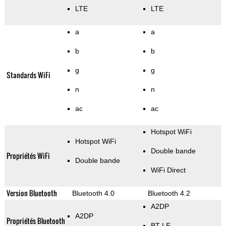
LTE
LTE
a
a
b
b
g
g
Standards WiFi
n
n
ac
ac
Hotspot WiFi
Hotspot WiFi
Double bande
Propriétés WiFi
Double bande
WiFi Direct
Version Bluetooth
Bluetooth 4.0
Bluetooth 4.2
A2DP
A2DP
Propriétés Bluetooth
BT LE