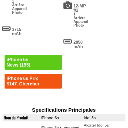
1
Arrière
12-MP,
Appareil
f/2
Photo
1
Arrière
Appareil
Photo
1715
mAh
2850
mAh
iPhone 6s
News (195)
iPhone 6s Prix
$147. Chercher
Spécifications Principales
Nom du Produit
iPhone 6s
Idol 5s
Alcatel Idol 5s
iPhone 6s
(Launched