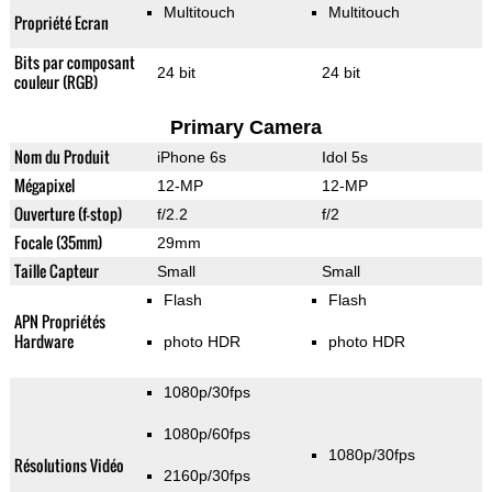
Multitouch
Multitouch
Propriété Ecran
Bits par composant
24 bit
24 bit
couleur (RGB)
Primary Camera
Nom du Produit
iPhone 6s
Idol 5s
Mégapixel
12-MP
12-MP
Ouverture (f-stop)
f/2.2
f/2
Focale (35mm)
29mm
Taille Capteur
Small
Small
Flash
Flash
APN Propriétés
Hardware
photo HDR
photo HDR
1080p/30fps
1080p/60fps
1080p/30fps
Résolutions Vidéo
2160p/30fps