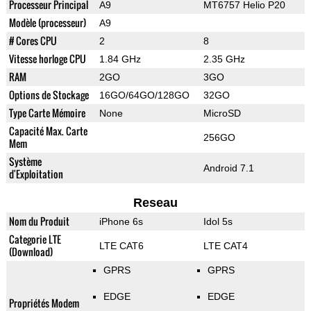
Processeur Principal
A9
MT6757 Helio P20
Modèle (processeur)
A9
# Cores CPU
2
8
Vitesse horloge CPU
1.84 GHz
2.35 GHz
RAM
2GO
3GO
Options de Stockage
16GO/64GO/128GO
32GO
Type Carte Mémoire
None
MicroSD
Capacité Max. Carte
256GO
Mem
Système
Android 7.1
d'Exploitation
Reseau
Nom du Produit
iPhone 6s
Idol 5s
Categorie LTE
LTE CAT6
LTE CAT4
(Download)
GPRS
GPRS
EDGE
EDGE
Propriétés Modem