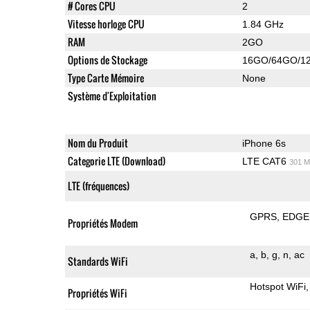
# Cores CPU
2
Vitesse horloge CPU
1.84 GHz
RAM
2GO
Options de Stockage
16GO/64GO/1
Type Carte Mémoire
None
Système d'Exploitation
Nom du Produit
iPhone 6s
Categorie LTE (Download)
LTE CAT6
301 M
LTE (fréquences)
GPRS
EDGE
Propriétés Modem
a
b
g
n
ac
Standards WiFi
Hotspot WiFi
Propriétés WiFi