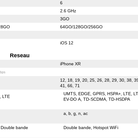
6
2.6 GHz
3GO
28GO
64GO/128GO/256GO
iOS 12
Reseau
iPhone XR
bps
12, 18, 19, 20, 25, 26, 28, 29, 30, 38, 3
41, 66, 71
UMTS
EDGE
GPRS
HSPA+
LTE
L
LTE
EV-DO A
TD-SCDMA
TD-HSDPA
a
b
g
n
ac
Double bande
Double bande
Hotspot WiFi