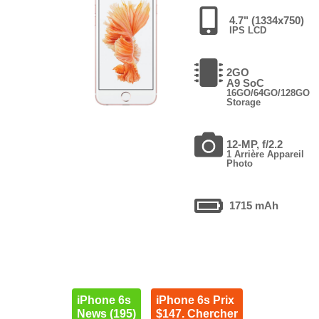
4.7" (1334x750)
IPS LCD
2GO
A9 SoC
16GO/64GO/128GO
Storage
12-MP, f/2.2
1 Arrière Appareil
Photo
1715 mAh
iPhone 6s
iPhone 6s Prix
News (195)
$147. Chercher