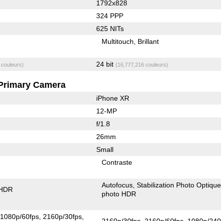
1792x828
324 PPP
625 NITs
Multitouch
Brillant
24 bit
 couleurs)
(16,777,216 couleurs)
Primary Camera
iPhone XR
12-MP
f/1.8
26mm
Small
Contraste
Autofocus
Stabilization Photo Optiqu
 HDR
photo HDR
1080p/60fps
2160p/30fps
2160p/30fps
2160p/60fps
1080p/240