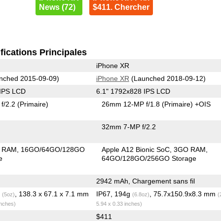
News (72)
$411. Chercher
fications Principales
iPhone XR
nched 2015-09-09)
iPhone XR
(Launched 2018-09-12)
 IPS LCD
6.1" 1792x828 IPS LCD
f/2.2
(Primaire)
26mm 12-MP f/1.8
(Primaire)
+OIS
32mm 7-MP f/2.2
 RAM
16GO/64GO/128GO
Apple A12 Bionic SoC
3GO RAM
e
64GO/128GO/256GO Storage
2942 mAh, Chargement sans fil
g
, 138.3 x 67.1 x 7.1 mm
IP67, 194g
, 75.7x150.9x8.3 mm
(5oz)
(6.8oz)
(
inches)
5.94 x 0.33 inches)
$411