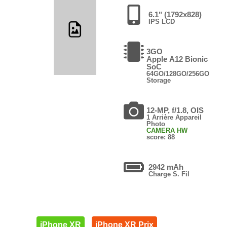
6.1" (1792x828)
IPS LCD
3GO
Apple A12 Bionic
SoC
64GO/128GO/256GO
Storage
12-MP, f/1.8, OIS
1 Arrière Appareil
Photo
CAMERA HW
score: 88
2942 mAh
Charge S. Fil
iPhone XR
iPhone XR Prix