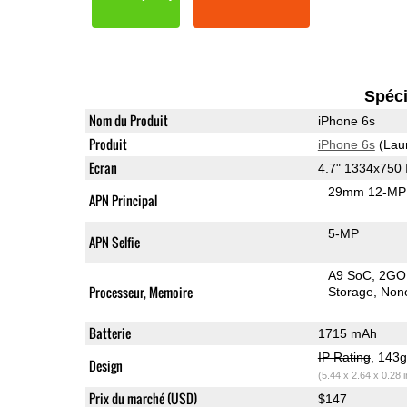
Spéci
Nom du Produit
iPhone 6s
Produit
iPhone 6s
(Lau
Ecran
4.7" 1334x750
29mm 12-MP 
APN Principal
5-MP
APN Selfie
A9 SoC
2GO
Processeur, Memoire
Storage
Non
Batterie
1715 mAh
IP Rating
, 143
Design
(5.44 x 2.64 x 0.28 
Prix du marché (USD)
$147