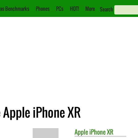
as Benchmarks
Phones
PCs
HOT!
More
Search
e Apple iPhone XR
Apple
iPhone XR