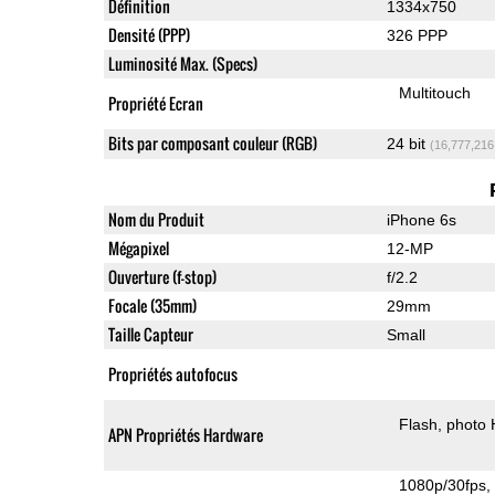
Définition
1334x750
Densité (PPP)
326 PPP
Luminosité Max. (Specs)
Multitouch
Propriété Ecran
Bits par composant couleur (RGB)
24 bit
(16,777,216
Nom du Produit
iPhone 6s
Mégapixel
12-MP
Ouverture (f-stop)
f/2.2
Focale (35mm)
29mm
Taille Capteur
Small
Propriétés autofocus
Flash
photo
APN Propriétés Hardware
1080p/30fps