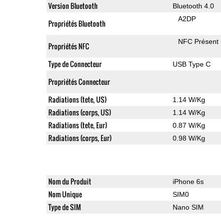
Version Bluetooth
Bluetooth 4.0
A2DP
Propriétés Bluetooth
NFC Présent
Propriétés NFC
Type de Connecteur
USB Type C
Propriétés Connecteur
Radiations (tete, US)
1.14 W/Kg
Radiations (corps, US)
1.14 W/Kg
Radiations (tete, Eur)
0.87 W/Kg
Radiations (corps, Eur)
0.98 W/Kg
Nom du Produit
iPhone 6s
Nom Unique
SIM0
Type de SIM
Nano SIM