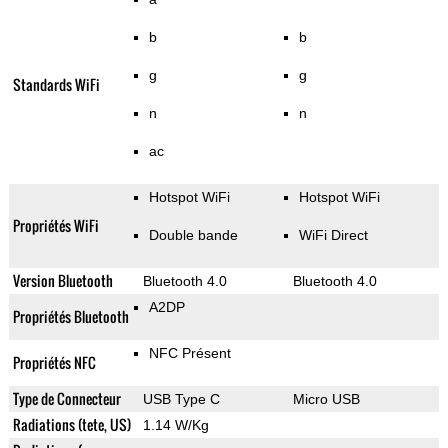
b
b
g
g
Standards WiFi
n
n
ac
Hotspot WiFi
Hotspot WiFi
Propriétés WiFi
Double bande
WiFi Direct
Version Bluetooth
Bluetooth 4.0
Bluetooth 4.0
A2DP
Propriétés Bluetooth
NFC Présent
Propriétés NFC
Type de Connecteur
USB Type C
Micro USB
Radiations (tete, US)
1.14 W/Kg