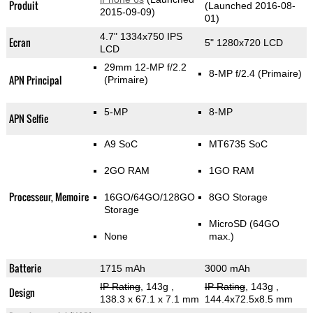
Produit
(Launched 2016-08-
2015-09-09)
01)
4.7" 1334x750 IPS
Ecran
5" 1280x720 LCD
LCD
29mm 12-MP f/2.2
8-MP f/2.4
(Primaire)
APN Principal
(Primaire)
5-MP
8-MP
APN Selfie
A9 SoC
MT6735 SoC
2GO RAM
1GO RAM
Processeur, Memoire
16GO/64GO/128GO
8GO Storage
Storage
MicroSD (64GO
None
max.)
Batterie
1715 mAh
3000 mAh
IP Rating
, 143g
,
IP Rating
, 143g
,
Design
138.3 x 67.1 x 7.1 mm
144.4x72.5x8.5 mm