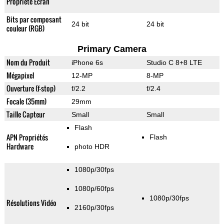
Propriété Ecran
Bits par composant
24 bit
24 bit
couleur (RGB)
Primary Camera
Nom du Produit
iPhone 6s
Studio C 8+8 LTE
Mégapixel
12-MP
8-MP
Ouverture (f-stop)
f/2.2
f/2.4
Focale (35mm)
29mm
Taille Capteur
Small
Small
Flash
APN Propriétés
Flash
Hardware
photo HDR
1080p/30fps
1080p/60fps
1080p/30fps
Résolutions Vidéo
2160p/30fps