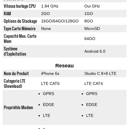
Vitesse horloge CPU
1.84 GHz
Oui GHz
RAM
2GO
1GO
Options de Stockage
16GO/64GO/128GO
8GO
Type Carte Mémoire
None
MicroSD
Capacité Max. Carte
64GO
Mem
Système
Android 6.0
d'Exploitation
Reseau
Nom du Produit
iPhone 6s
Studio C 8+8 LTE
Categorie LTE
LTE CAT6
LTE CAT4
(Download)
GPRS
GPRS
EDGE
EDGE
Propriétés Modem
LTE
LTE
a