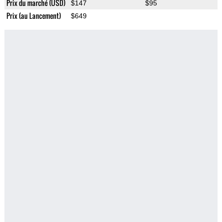
Prix du marché (USD)
$147
$95
Prix (au Lancement)
$649