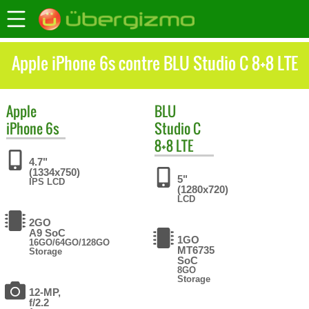
Apple iPhone 6s contre BLU Studio C 8+8 LTE
Apple
BLU
iPhone 6s
Studio C
8+8 LTE
4.7"
(1334x750)
5"
IPS LCD
(1280x720)
LCD
2GO
A9 SoC
1GO
16GO/64GO/128GO
MT6735
Storage
SoC
8GO
Storage
12-MP,
f/2.2