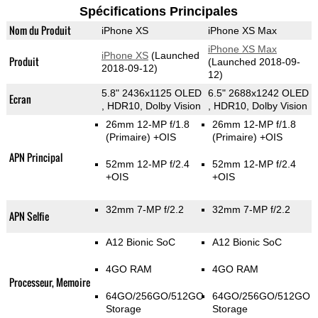
Spécifications Principales
Nom du Produit
iPhone XS
iPhone XS Max
iPhone XS Max
iPhone XS
(Launched
Produit
(Launched 2018-09-
2018-09-12)
12)
5.8" 2436x1125 OLED
6.5" 2688x1242 OLED
Ecran
, HDR10, Dolby Vision
, HDR10, Dolby Vision
26mm 12-MP f/1.8
26mm 12-MP f/1.8
(Primaire)
+OIS
(Primaire)
+OIS
APN Principal
52mm 12-MP f/2.4
52mm 12-MP f/2.4
+OIS
+OIS
32mm 7-MP f/2.2
32mm 7-MP f/2.2
APN Selfie
A12 Bionic SoC
A12 Bionic SoC
4GO RAM
4GO RAM
Processeur, Memoire
64GO/256GO/512GO
64GO/256GO/512GO
Storage
Storage