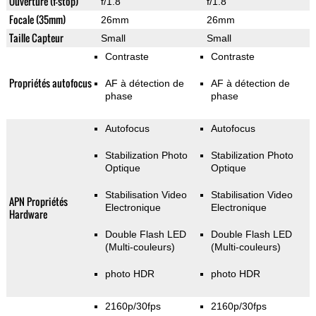
Ouverture (f-stop)
f/1.8
f/1.8
Focale (35mm)
26mm
26mm
Taille Capteur
Small
Small
Contraste
Contraste
Propriétés autofocus
AF à détection de
AF à détection de
phase
phase
Autofocus
Autofocus
Stabilization Photo
Stabilization Photo
Optique
Optique
Stabilisation Video
Stabilisation Video
APN Propriétés
Electronique
Electronique
Hardware
Double Flash LED
Double Flash LED
(Multi-couleurs)
(Multi-couleurs)
photo HDR
photo HDR
2160p/30fps
2160p/30fps