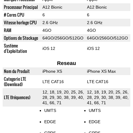
Processeur Principal
A12 Bionic
A12 Bionic
# Cores CPU
6
6
Vitesse horloge CPU
2.6 GHz
2.6 GHz
RAM
4GO
4GO
Options de Stockage
64GO/256GO/512GO
64GO/256GO/512GO
Système
iOS 12
iOS 12
d'Exploitation
Reseau
Nom du Produit
iPhone XS
iPhone XS Max
Categorie LTE
LTE CAT16
LTE CAT16
(Download)
12, 18, 19, 20, 25, 26,
12, 18, 19, 20, 25, 26,
LTE (fréquences)
28, 29, 30, 38, 39, 40,
28, 29, 30, 38, 39, 40,
41, 66, 71
41, 66, 71
UMTS
UMTS
EDGE
EDGE