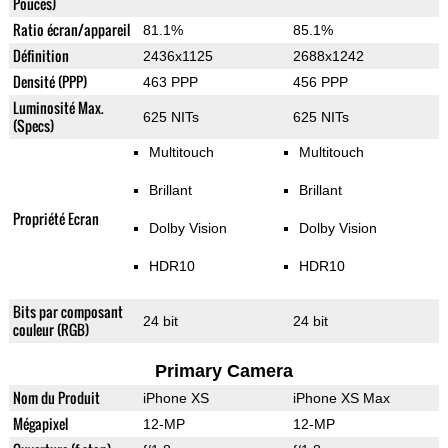
Pouces)
Ratio écran/appareil
81.1%
85.1%
Définition
2436x1125
2688x1242
Densité (PPP)
463 PPP
456 PPP
Luminosité Max.
625 NITs
625 NITs
(Specs)
Multitouch
Multitouch
Brillant
Brillant
Propriété Ecran
Dolby Vision
Dolby Vision
HDR10
HDR10
Bits par composant
24 bit
24 bit
couleur (RGB)
Primary Camera
Nom du Produit
iPhone XS
iPhone XS Max
Mégapixel
12-MP
12-MP