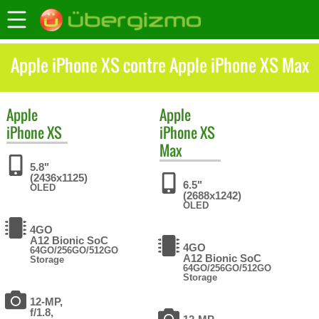
Apple iPhone XS contre Apple iPhone XS Max
Apple
Apple
iPhone XS
iPhone XS
Max
5.8"
(2436x1125)
6.5"
OLED
(2688x1242)
OLED
4GO
A12 Bionic SoC
4GO
64GO/256GO/512GO
A12 Bionic SoC
Storage
64GO/256GO/512GO
Storage
12-MP,
f/1.8,