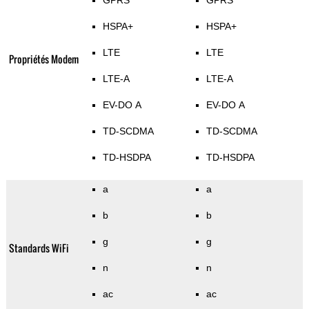
GPRS
GPRS
HSPA+
HSPA+
LTE
LTE
Propriétés Modem
LTE-A
LTE-A
EV-DO A
EV-DO A
TD-SCDMA
TD-SCDMA
TD-HSDPA
TD-HSDPA
a
a
b
b
g
g
Standards WiFi
n
n
ac
ac