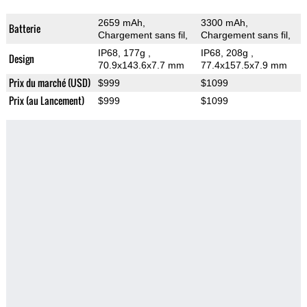
2659 mAh,
3300 mAh,
Batterie
Chargement sans fil,
Chargement sans fil,
IP68, 177g
,
IP68, 208g
,
Design
70.9x143.6x7.7 mm
77.4x157.5x7.9 mm
Prix du marché (USD)
$999
$1099
Prix (au Lancement)
$999
$1099