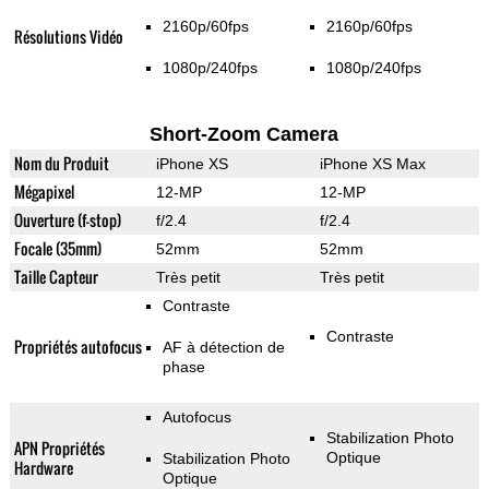
2160p/60fps
2160p/60fps
Résolutions Vidéo
1080p/240fps
1080p/240fps
Short-Zoom Camera
Nom du Produit
iPhone XS
iPhone XS Max
Mégapixel
12-MP
12-MP
Ouverture (f-stop)
f/2.4
f/2.4
Focale (35mm)
52mm
52mm
Taille Capteur
Très petit
Très petit
Contraste
Contraste
Propriétés autofocus
AF à détection de
phase
Autofocus
Stabilization Photo
APN Propriétés
Optique
Stabilization Photo
Hardware
Optique