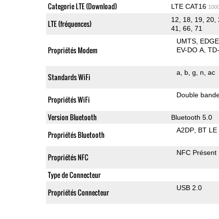
Categorie LTE (Download)
LTE CAT16
100
12, 18, 19, 20, 
LTE (fréquences)
41, 66, 71
UMTS
EDG
Propriétés Modem
EV-DO A
TD
a
b
g
n
ac
Standards WiFi
Double band
Propriétés WiFi
Version Bluetooth
Bluetooth 5.0
A2DP
BT LE
Propriétés Bluetooth
NFC Présent
Propriétés NFC
Type de Connecteur
USB 2.0
Propriétés Connecteur