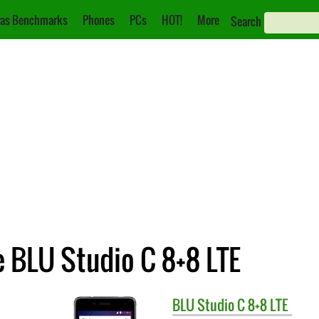
as Benchmarks
Phones
PCs
HOT!
More
Search
 BLU Studio C 8+8 LTE
BLU
Studio C 8+8 LTE