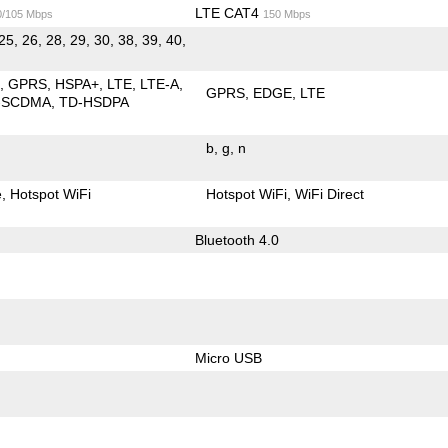
LTE CAT4
0/105 Mbps
150 Mbps
25, 26, 28, 29, 30, 38, 39, 40,
E
GPRS
HSPA+
LTE
LTE-A
GPRS
EDGE
LTE
-SCDMA
TD-HSDPA
b
g
n
e
Hotspot WiFi
Hotspot WiFi
WiFi Direct
Bluetooth 4.0
Micro USB