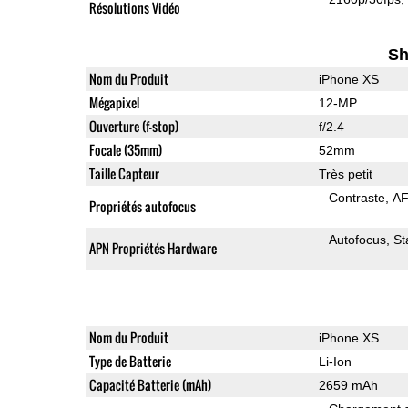
Résolutions Vidéo
Sh
Nom du Produit
iPhone XS
Mégapixel
12-MP
Ouverture (f-stop)
f/2.4
Focale (35mm)
52mm
Taille Capteur
Très petit
Contraste
AF
Propriétés autofocus
Autofocus
St
APN Propriétés Hardware
Nom du Produit
iPhone XS
Type de Batterie
Li-Ion
Capacité Batterie (mAh)
2659 mAh