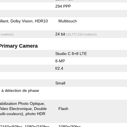
294 PPP
illant
Dolby Vision
HDR10
Multitouch
24 bit
 couleurs)
(16,777,216 couleurs)
Primary Camera
Studio C 8+8 LTE
8-MP
f/2.4
Small
 à détection de phase
abilization Photo Optique
 Video Electronique
Double
Flash
lti-couleurs)
photo HDR
2160p/60fps
1080p/240fps
1080p/30fps