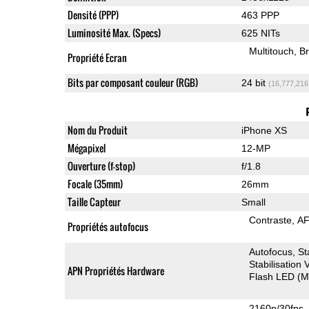
Densité (PPP)
463 PPP
Luminosité Max. (Specs)
625 NITs
Multitouch
Br
Propriété Ecran
Bits par composant couleur (RGB)
24 bit
(16,777,216
Nom du Produit
iPhone XS
Mégapixel
12-MP
Ouverture (f-stop)
f/1.8
Focale (35mm)
26mm
Taille Capteur
Small
Contraste
AF
Propriétés autofocus
Autofocus
St
Stabilisation
APN Propriétés Hardware
Flash LED (Mu
2160p/30fps