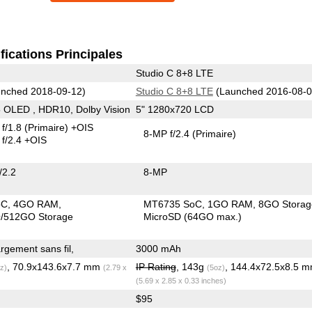
fications Principales
Studio C 8+8 LTE
nched 2018-09-12)
Studio C 8+8 LTE
(Launched 2016-08-0
 OLED , HDR10, Dolby Vision
5" 1280x720 LCD
f/1.8
(Primaire)
+OIS
8-MP f/2.4
(Primaire)
f/2.4 +OIS
/2.2
8-MP
oC
4GO RAM
MT6735 SoC
1GO RAM
8GO Storag
/512GO Storage
MicroSD (64GO max.)
gement sans fil,
3000 mAh
, 70.9x143.6x7.7 mm
IP Rating
, 143g
, 144.4x72.5x8.5 
z)
(2.79 x
(5oz)
(5.69 x 2.85 x 0.33 inches)
$95