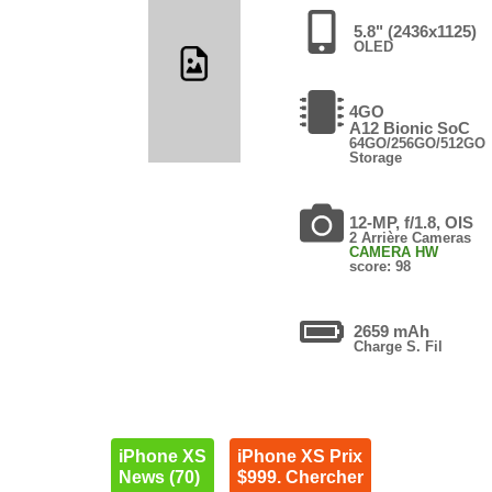
5.8" (2436x1125)
OLED
4GO
A12 Bionic SoC
64GO/256GO/512GO
Storage
12-MP, f/1.8, OIS
2 Arrière Cameras
CAMERA HW
score: 98
2659 mAh
Charge S. Fil
iPhone XS
iPhone XS Prix
News (70)
$999. Chercher