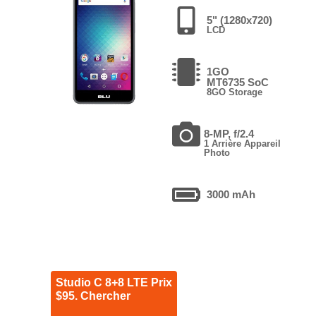
5" (1280x720)
LCD
1GO
MT6735 SoC
8GO Storage
8-MP, f/2.4
1 Arrière Appareil
Photo
3000 mAh
Studio C 8+8 LTE Prix
$95. Chercher