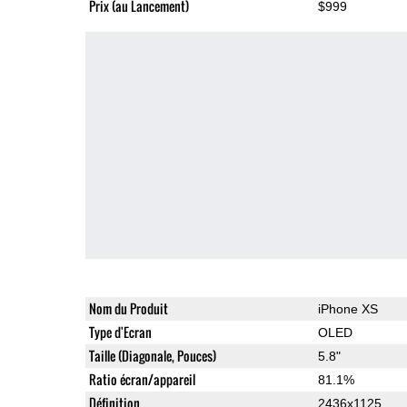
Prix (au Lancement)
$999
Nom du Produit
iPhone XS
Type d'Ecran
OLED
Taille (Diagonale, Pouces)
5.8"
Ratio écran/appareil
81.1%
Définition
2436x1125