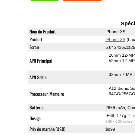
Spéci
Nom du Produit
iPhone XS
Produit
iPhone XS
(Lau
Ecran
5.8" 2436x1125
26mm 12-MP 
APN Principal
52mm 12-MP 
32mm 7-MP f
APN Selfie
A12 Bionic S
Processeur, Memoire
64GO/256GO
Batterie
2659 mAh, Char
IP68, 177g
(6.2o
Design
5.65 x 0.30 inches)
Prix du marché (USD)
$999