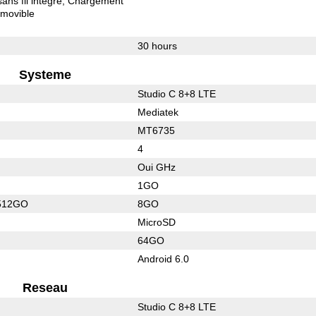
ns fil intégré
Chargement
movible
30 hours
Systeme
Studio C 8+8 LTE
Mediatek
MT6735
4
Oui GHz
1GO
512GO
8GO
MicroSD
64GO
Android 6.0
Reseau
Studio C 8+8 LTE