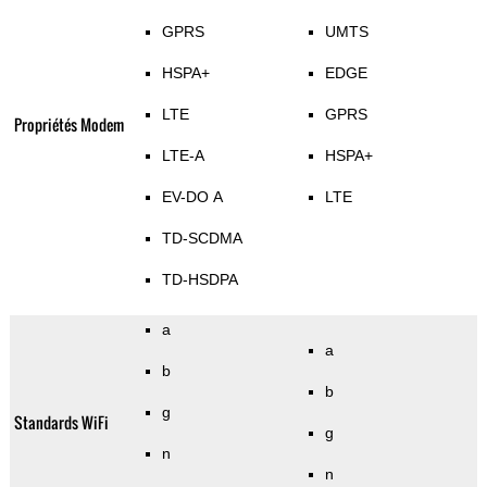
GPRS
UMTS
HSPA+
EDGE
LTE
GPRS
Propriétés Modem
LTE-A
HSPA+
EV-DO A
LTE
TD-SCDMA
TD-HSDPA
a
a
b
b
g
Standards WiFi
g
n
n