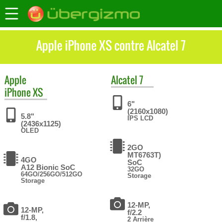
Apple iPhone XS contre Alcatel 7
Apple
Alcatel
7
iPhone XS
6"
(2160x1080)
5.8"
IPS LCD
(2436x1125)
OLED
2GO
MT6763T)
4GO
SoC
A12 Bionic SoC
32GO
64GO/256GO/512GO
Storage
Storage
12-MP,
12-MP,
f/2.2
f/1.8,
2 Arrière