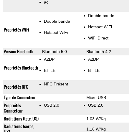
ac
Double bande
Double bande
Hotspot WiFi
Propriétés WiFi
Hotspot WiFi
WiFi Direct
Version Bluetooth
Bluetooth 5.0
Bluetooth 4.2
A2DP
A2DP
Propriétés Bluetooth
BT LE
BT LE
NFC Présent
Propriétés NFC
Type de Connecteur
Micro USB
Propriétés
USB 2.0
USB 2.0
Connecteur
Radiations (tete, US)
1.03 W/Kg
Radiations (corps,
1.18 W/Kg
US)