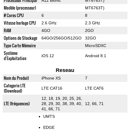
Processeur Principal
A12 Bionic
MT6763T)
Modèle (processeur)
MT6763T)
# Cores CPU
6
8
Vitesse horloge CPU
2.6 GHz
2.3 GHz
RAM
4GO
2GO
Options de Stockage
64GO/256GO/512GO
32GO
Type Carte Mémoire
MicroSDXC
Système
iOS 12
Android 8.1
d'Exploitation
Reseau
Nom du Produit
iPhone XS
7
Categorie LTE
LTE CAT16
LTE CAT6
(Download)
12, 18, 19, 20, 25, 26,
LTE (fréquences)
28, 29, 30, 38, 39, 40,
12, 66, 71
41, 66, 71
UMTS
EDGE