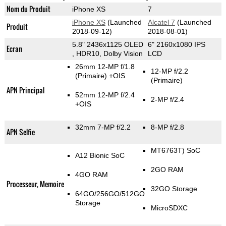
Nom du Produit
iPhone XS
7
iPhone XS
(Launched
Alcatel 7
(Launched
Produit
2018-09-12)
2018-08-01)
5.8" 2436x1125 OLED
6" 2160x1080 IPS
Ecran
, HDR10, Dolby Vision
LCD
26mm 12-MP f/1.8
12-MP f/2.2
(Primaire)
+OIS
(Primaire)
APN Principal
52mm 12-MP f/2.4
2-MP f/2.4
+OIS
32mm 7-MP f/2.2
8-MP f/2.8
APN Selfie
MT6763T) SoC
A12 Bionic SoC
2GO RAM
4GO RAM
Processeur, Memoire
32GO Storage
64GO/256GO/512GO
Storage
MicroSDXC