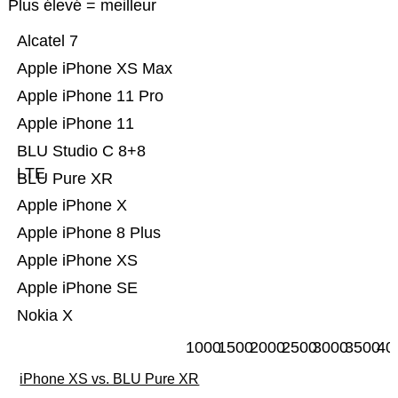
Plus élevé = meilleur
Alcatel 7
Apple iPhone XS Max
Apple iPhone 11 Pro
Apple iPhone 11
BLU Studio C 8+8
LTE
BLU Pure XR
Apple iPhone X
Apple iPhone 8 Plus
Apple iPhone XS
Apple iPhone SE
Nokia X
1000
1500
2000
2500
3000
3500
40
iPhone XS vs. BLU Pure XR