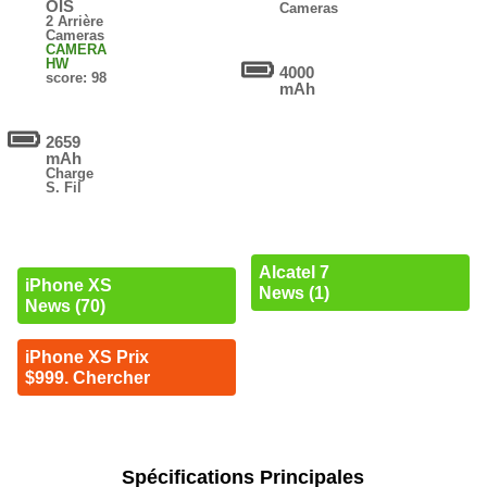
OIS
Cameras
2 Arrière
Cameras
CAMERA
HW
4000
score: 98
mAh
2659
mAh
Charge
S. Fil
Alcatel 7
iPhone XS
News (1)
News (70)
iPhone XS Prix
$999. Chercher
Spécifications Principales