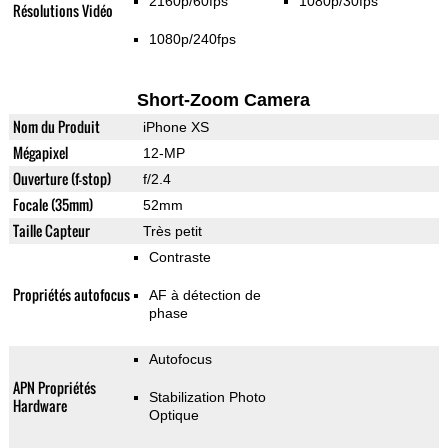
2160p/60fps
1080p/30fps
Résolutions Vidéo
1080p/240fps
Short-Zoom Camera
Nom du Produit
iPhone XS
Mégapixel
12-MP
Ouverture (f-stop)
f/2.4
Focale (35mm)
52mm
Taille Capteur
Très petit
Contraste
Propriétés autofocus
AF à détection de
phase
Autofocus
APN Propriétés
Stabilization Photo
Hardware
Optique