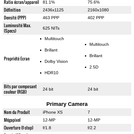
Ratio écran/appareil
81.1%
75.6%
Définition
2436x1125
2160x1080
Densité (PPP)
463 PPP
402 PPP
Luminosité Max.
625 NITs
(Specs)
Multitouch
Multitouch
Brillant
Brillant
Propriété Ecran
Dolby Vision
2.5D
HDR10
Bits par composant
24 bit
24 bit
couleur (RGB)
Primary Camera
Nom du Produit
iPhone XS
7
Mégapixel
12-MP
12-MP
Ouverture (f-stop)
f/1.8
f/2.2