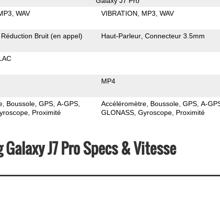
Galaxy J7 Pro
MP3
WAV
VIBRATION
MP3
WAV
Réduction Bruit (en appel)
Haut-Parleur
Connecteur 3.5mm
LAC
MP4
e
Boussole
GPS
A-GPS
Accéléromètre
Boussole
GPS
A-GP
yroscope
Proximité
GLONASS
Gyroscope
Proximité
 Galaxy J7 Pro Specs & Vitesse