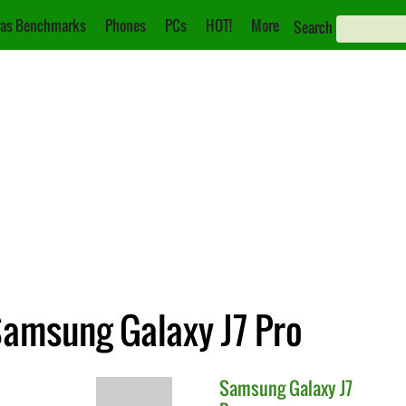
as Benchmarks
Phones
PCs
HOT!
More
Search
Samsung Galaxy J7 Pro
Samsung
Galaxy J7