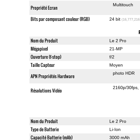
Multitouch
Propriété Ecran
Bits par composant couleur (RGB)
24 bit
(16,777,216
Nom du Produit
Le 2 Pro
Mégapixel
21-MP
Ouverture (f-stop)
f/2
Taille Capteur
Moyen
photo HDR
APN Propriétés Hardware
2160p/30fps
Résolutions Vidéo
Nom du Produit
Le 2 Pro
Type de Batterie
Li-Ion
Capacité Batterie (mAh)
3000 mAh