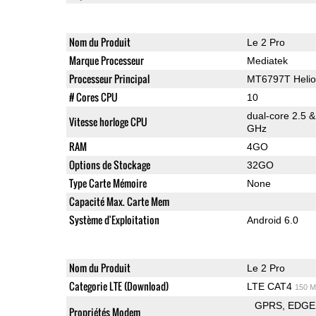
Nom du Produit
Le 2 Pro
Marque Processeur
Mediatek
Processeur Principal
MT6797T Helio
# Cores CPU
10
dual-core 2.5 
Vitesse horloge CPU
GHz
RAM
4GO
Options de Stockage
32GO
Type Carte Mémoire
None
Capacité Max. Carte Mem
Système d'Exploitation
Android 6.0
Nom du Produit
Le 2 Pro
Categorie LTE (Download)
LTE CAT4
150 M
GPRS
EDGE
Propriétés Modem