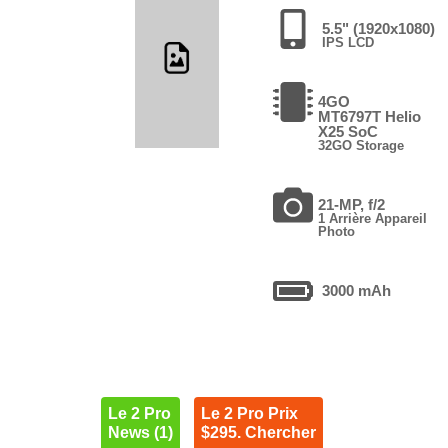
5.5" (1920x1080)
IPS LCD
4GO
MT6797T Helio
X25 SoC
32GO Storage
21-MP, f/2
1 Arrière Appareil
Photo
3000 mAh
Le 2 Pro
Le 2 Pro Prix
News (1)
$295. Chercher