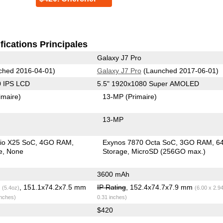
fications Principales
Galaxy J7 Pro
ched 2016-04-01)
Galaxy J7 Pro
(Launched 2017-06-01)
0 IPS LCD
5.5" 1920x1080 Super AMOLED
imaire)
13-MP
(Primaire)
13-MP
io X25 SoC
4GO RAM
Exynos 7870 Octa SoC
3GO RAM
6
e
None
Storage
MicroSD (256GO max.)
3600 mAh
g
, 151.1x74.2x7.5 mm
IP Rating
, 152.4x74.7x7.9 mm
(5.4oz)
(6.00 x 2.9
inches)
0.31 inches)
$420