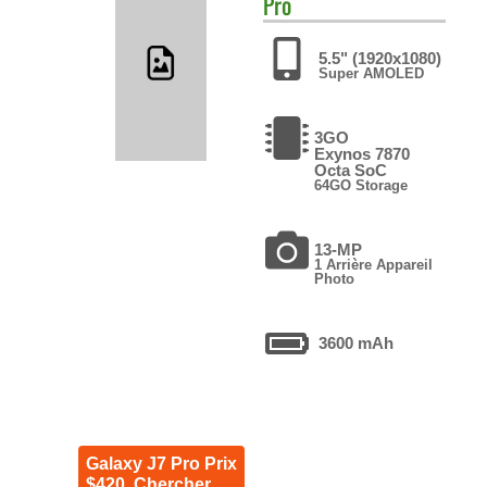
Pro
5.5" (1920x1080)
Super AMOLED
3GO
Exynos 7870
Octa SoC
64GO Storage
13-MP
1 Arrière Appareil
Photo
3600 mAh
Galaxy J7 Pro Prix
$420. Chercher