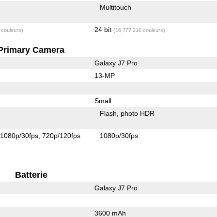
Multitouch
24 bit
 couleurs)
(16,777,216 couleurs)
Primary Camera
Galaxy J7 Pro
13-MP
Small
Flash
photo HDR
1080p/30fps
720p/120fps
1080p/30fps
Batterie
Galaxy J7 Pro
3600 mAh