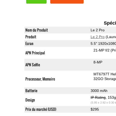
Spéci
Nom du Produit
Le 2 Pro
Produit
Le 2 Pro
(Laun
Ecran
5.5" 1920x108
21-MP f/2
(Pr
APN Principal
8-MP
APN Selfie
MT6797T Hel
Processeur, Memoire
32GO Storag
Batterie
3000 mAh
IP Rating
, 153
Design
(5.95 x 2.92 x 0.30 
Prix du marché (USD)
$295