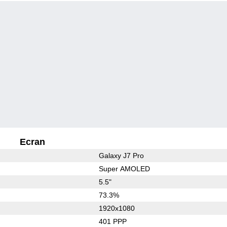
Ecran
Galaxy J7 Pro
Super AMOLED
5.5"
73.3%
1920x1080
401 PPP