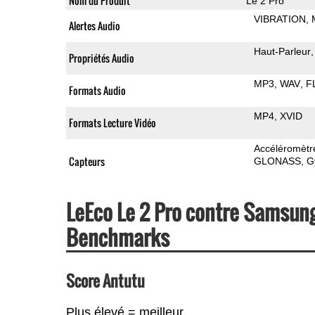
Nom du Produit
Le 2 Pro
VIBRATION
Alertes Audio
Haut-Parleur
Propriétés Audio
MP3
WAV
F
Formats Audio
MP4
XVID
Formats Lecture Vidéo
Accéléromètr
Capteurs
GLONASS
G
LeEco Le 2 Pro contre Samsung
Benchmarks
Score Antutu
Plus élevé = meilleur