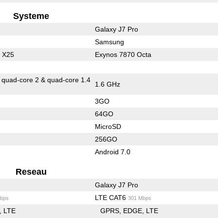
Systeme
Galaxy J7 Pro
Samsung
 X25
Exynos 7870 Octa
& quad-core 2 & quad-core 1.4
1.6 GHz
3GO
64GO
MicroSD
256GO
Android 7.0
Reseau
Galaxy J7 Pro
LTE CAT6
bps
301 Mbps
LTE
GPRS
EDGE
LTE