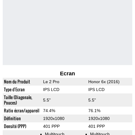
Ecran
Nom du Produit
Le 2 Pro
Honor 6x (2016)
Type d'Ecran
IPS LCD
IPS LCD
Taille (Diagonale,
5.5"
5.5"
Pouces)
Ratio écran/appareil
74.4%
76.1%
Définition
1920x1080
1920x1080
Densité (PPP)
401 PPP
401 PPP
Multitouch
Multitouch