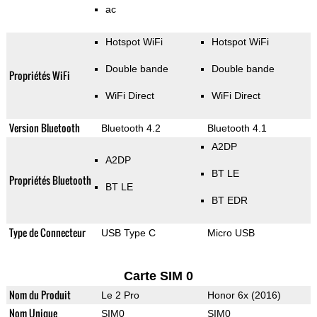
ac
Hotspot WiFi
Hotspot WiFi
Double bande
Double bande
Propriétés WiFi
WiFi Direct
WiFi Direct
Version Bluetooth
Bluetooth 4.2
Bluetooth 4.1
A2DP
A2DP
BT LE
Propriétés Bluetooth
BT LE
BT EDR
Type de Connecteur
USB Type C
Micro USB
Carte SIM 0
Nom du Produit
Le 2 Pro
Honor 6x (2016)
Nom Unique
SIM0
SIM0