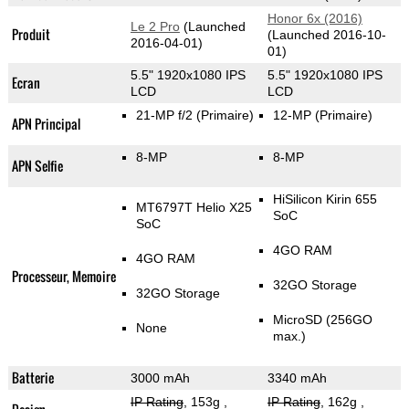
Honor 6x (2016)
Le 2 Pro
(Launched
Produit
(Launched 2016-10-
2016-04-01)
01)
5.5" 1920x1080 IPS
5.5" 1920x1080 IPS
Ecran
LCD
LCD
21-MP f/2
(Primaire)
12-MP
(Primaire)
APN Principal
8-MP
8-MP
APN Selfie
HiSilicon Kirin 655
MT6797T Helio X25
SoC
SoC
4GO RAM
4GO RAM
Processeur, Memoire
32GO Storage
32GO Storage
MicroSD (256GO
None
max.)
Batterie
3000 mAh
3340 mAh
IP Rating
, 153g
,
IP Rating
, 162g
,