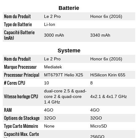
Batterie
Nom du Produit
Le 2 Pro
Honor 6x (2016)
Type de Batterie
Li-Ion
Capacité Batterie
3000 mAh
3340 mAh
(mAh)
Systeme
Nom du Produit
Le 2 Pro
Honor 6x (2016)
Marque Processeur
Mediatek
Processeur Principal
MT6797T Helio X25
HiSilicon Kirin 655
# Cores CPU
10
8
dual-core 2.5 & quad-
Vitesse horloge CPU
core 2 & quad-core
4x2.1 & 4x1.7 GHz
1.4 GHz
RAM
4GO
4GO
Options de Stockage
32GO
32GO
Type Carte Mémoire
None
MicroSD
Capacité Max. Carte
256GO