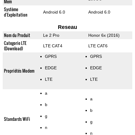
Mem
Système
Android 6.0
Android 6.0
d'Exploitation
Reseau
Nom du Produit
Le 2 Pro
Honor 6x (2016)
Categorie LTE
LTE CAT4
LTE CAT6
(Download)
GPRS
GPRS
EDGE
EDGE
Propriétés Modem
LTE
LTE
a
a
b
b
g
Standards WiFi
g
n
n