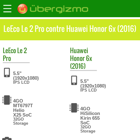
LeEco Le 2 Pro contre Huawei Honor 6x (2016)
LeEco
Le 2
Huawei
Pro
Honor 6x
(2016)
5.5"
(1920x1080)
5.5"
IPS LCD
(1920x1080)
IPS LCD
4GO
MT6797T
4GO
Helio
HiSilicon
X25 SoC
Kirin 655
32GO
SoC
Storage
32GO
Storage