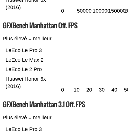
Huawei Honor 6x
(2016)
0
50000
100000
150000
20
GFXBench Manhattan Off. FPS
Plus élevé = meilleur
LeEco Le Pro 3
LeEco Le Max 2
LeEco Le 2 Pro
Huawei Honor 6x
(2016)
0
10
20
30
40
50
GFXBench Manhattan 3.1 Off. FPS
Plus élevé = meilleur
LeEco Le Pro 3