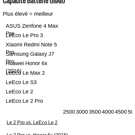
Capacité Batterie (mAh)
Plus élevé = meilleur
ASUS Zenfone 4 Max
Pro
LeEco Le Pro 3
Xiaomi Redmi Note 5
Pro
Samsung Galaxy J7
Pro
Huawei Honor 6x
(2016)
LeEco Le Max 2
LeEco Le S3
LeEco Le 2
LeEco Le 2 Pro
2500
3000
3500
4000
4500
50
Le 2 Pro vs. LeEco Le 2