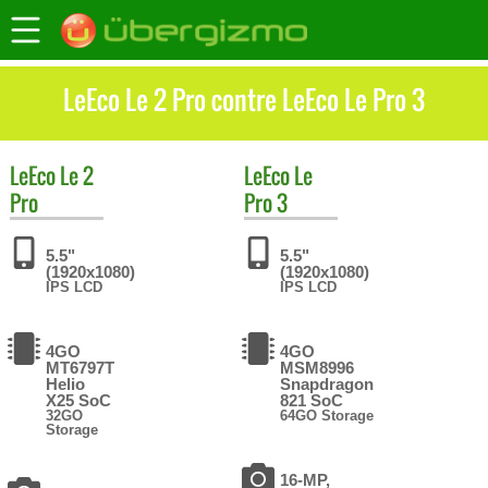
LeEco Le 2 Pro contre LeEco Le Pro 3
LeEco
Le 2
LeEco
Le
Pro
Pro 3
5.5"
5.5"
(1920x1080)
(1920x1080)
IPS LCD
IPS LCD
4GO
4GO
MT6797T
MSM8996
Helio
Snapdragon
X25 SoC
821 SoC
32GO
64GO Storage
Storage
16-MP,