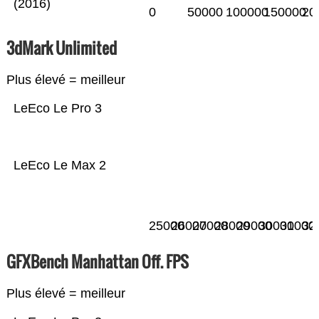
(2016)
0
50000
100000
150000
20
3dMark Unlimited
Plus élevé = meilleur
LeEco Le Pro 3
LeEco Le Max 2
25000
26000
27000
28000
29000
30000
31000
32
GFXBench Manhattan Off. FPS
Plus élevé = meilleur