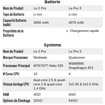
Batterie
Nom du Produit
Le 2 Pro
Le Pro 3
Type de Batterie
Li-Ion
Li-Ion
Capacité Batterie
3000 mAh
4070 mAh
(mAh)
Propriétés de la
Chargement rapide
Batterie
Systeme
Nom du Produit
Le 2 Pro
Le Pro 3
Marque Processeur
Mediatek
Qualcomm
MSM8996
Processeur Principal
MT6797T Helio X25
Snapdragon 821
# Cores CPU
10
4
dual-core 2.5 & quad-
Vitesse horloge CPU
core 2 & quad-core
2x2.35 & 2x2.0 GHz
1.4 GHz
RAM
4GO
4GO
Options de Stockage
32GO
64GO