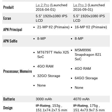
Le 2 Pro
(Launched
Le Pro 3
(Launched
Produit
2016-04-01)
2016-09-01)
5.5" 1920x1080 IPS
5.5" 1920x1080 IPS
Ecran
LCD
LCD
21-MP f/2
(Primaire)
16-MP f/2
(Primaire)
APN Principal
8-MP
8-MP
APN Selfie
MSM8996
MT6797T Helio X25
Snapdragon 821
SoC
SoC
4GO RAM
4GO RAM
Processeur, Memoire
32GO Storage
64GO Storage
None
None
Batterie
3000 mAh
4070 mAh
IP Rating
, 153g
,
IP Rating
, 175g
,
Design
151.1x74.2x7.5 mm
151.4x73.9x7.5 mm