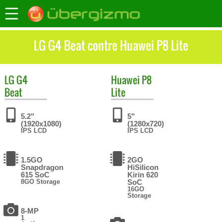
LG G4 Beat contre Huawei P8 Lite
LG
G4
Huawei
P8
Beat
Lite
5.2"
5"
(1920x1080)
(1280x720)
IPS LCD
IPS LCD
1.5GO
2GO
Snapdragon
HiSilicon
615 SoC
Kirin 620
8GO Storage
SoC
16GO
Storage
8-MP
1