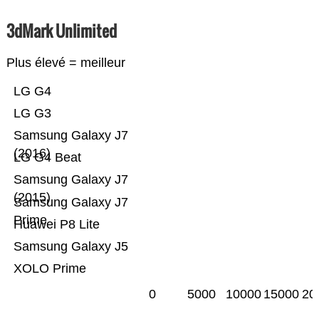
3dMark Unlimited
Plus élevé = meilleur
LG G4
LG G3
Samsung Galaxy J7
(2016)
LG G4 Beat
Samsung Galaxy J7
(2015)
Samsung Galaxy J7
Prime
Huawei P8 Lite
Samsung Galaxy J5
XOLO Prime
0
5000
10000
15000
20