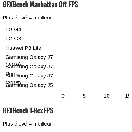
GFXBench Manhattan Off. FPS
Plus élevé = meilleur
LG G4
LG G3
Huawei P8 Lite
Samsung Galaxy J7
(2016)
Samsung Galaxy J7
Prime
Samsung Galaxy J7
(2015)
Samsung Galaxy J5
0
5
10
15
GFXBench T-Rex FPS
Plus élevé = meilleur