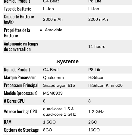
Nom du Produit
G4 Beat
P8 Lite
Type de Batterie
Li-Ion
Li-Ion
Capacité Batterie
2300 mAh
2200 mAh
(mAh)
Propriétés de la
Amovible
Batterie
Autonomie en temps
11 hours
de conversation
Systeme
Nom du Produit
G4 Beat
P8 Lite
Marque Processeur
Qualcomm
HiSilicon
Processeur Principal
Snapdragon 615
HiSilicon Kirin 620
Modèle (processeur)
MSM8939
# Cores CPU
8
8
quad-core 1.5 &
Vitesse horloge CPU
1.2 GHz
quad-core 1 GHz
RAM
1.5GO
2GO
Options de Stockage
8GO
16GO