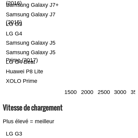
(2016)
Samsung Galaxy J7+
Samsung Galaxy J7
(2015)
LG G3
LG G4
Samsung Galaxy J5
Samsung Galaxy J5
Prime (2017)
LG G4 Beat
Huawei P8 Lite
XOLO Prime
1500
2000
2500
3000
35
Vitesse de chargement
Plus élevé = meilleur
LG G3