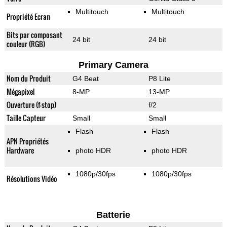
Multitouch
Multitouch
Propriété Ecran
Bits par composant
24 bit
24 bit
couleur (RGB)
Primary Camera
Nom du Produit
G4 Beat
P8 Lite
Mégapixel
8-MP
13-MP
Ouverture (f-stop)
f/2
Taille Capteur
Small
Small
Flash
Flash
APN Propriétés
Hardware
photo HDR
photo HDR
1080p/30fps
1080p/30fps
Résolutions Vidéo
Batterie