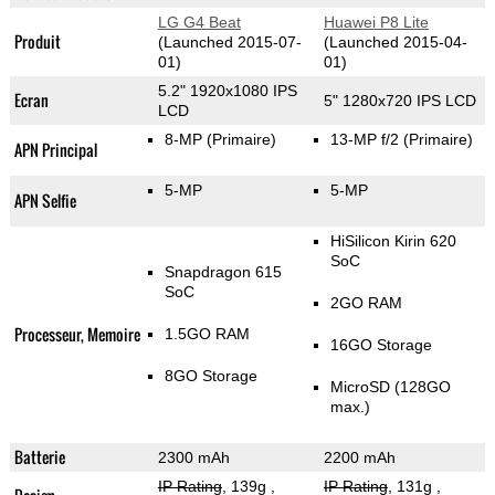
LG G4 Beat
Huawei P8 Lite
Produit
(Launched 2015-07-
(Launched 2015-04-
01)
01)
5.2" 1920x1080 IPS
Ecran
5" 1280x720 IPS LCD
LCD
8-MP
(Primaire)
13-MP f/2
(Primaire)
APN Principal
5-MP
5-MP
APN Selfie
HiSilicon Kirin 620
SoC
Snapdragon 615
SoC
2GO RAM
Processeur, Memoire
1.5GO RAM
16GO Storage
8GO Storage
MicroSD (128GO
max.)
Batterie
2300 mAh
2200 mAh
IP Rating
, 139g
,
IP Rating
, 131g
,