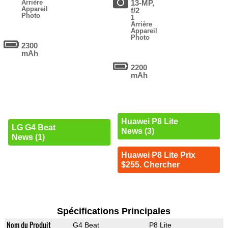
Arrière
13-MP,
Appareil
f/2
Photo
1
Arrière
Appareil
Photo
2300
mAh
2200
mAh
Huawei P8 Lite
LG G4 Beat
News (3)
News (1)
Huawei P8 Lite Prix
$255. Chercher
Spécifications Principales
Nom du Produit
G4 Beat
P8 Lite