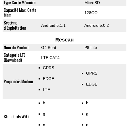
Type Carte Mémoire
MicroSD
Capacité Max. Carte
128GO
Mem
Système
Android 5.1.1
Android 5.0.2
d'Exploitation
Reseau
Nom du Produit
G4 Beat
P8 Lite
Categorie LTE
LTE CAT4
(Download)
GPRS
GPRS
EDGE
Propriétés Modem
EDGE
LTE
b
b
g
g
Standards WiFi
n
n