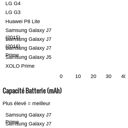
LG G4
LG G3
Huawei P8 Lite
Samsung Galaxy J7
(2015)
Samsung Galaxy J7
(2016)
Samsung Galaxy J7
Prime
Samsung Galaxy J5
XOLO Prime
0
10
20
30
40
Capacité Batterie (mAh)
Plus élevé = meilleur
Samsung Galaxy J7
Prime
Samsung Galaxy J7