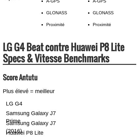
A-GPS
A-GPS
GLONASS
GLONASS
Proximité
Proximité
LG G4 Beat contre Huawei P8 Lite
Specs & Vitesse Benchmarks
Score Antutu
Plus élevé = meilleur
LG G4
Samsung Galaxy J7
Prime
Samsung Galaxy J7
(2016)
Huawei P8 Lite