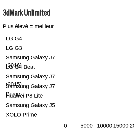
3dMark Unlimited
Plus élevé = meilleur
LG G4
LG G3
Samsung Galaxy J7
(2016)
LG G4 Beat
Samsung Galaxy J7
(2015)
Samsung Galaxy J7
Prime
Huawei P8 Lite
Samsung Galaxy J5
XOLO Prime
0
5000
10000
15000
20