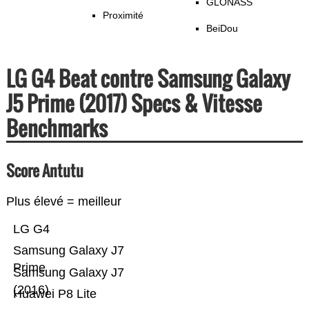
GLONASS
Proximité
BeiDou
LG G4 Beat contre Samsung Galaxy
J5 Prime (2017) Specs & Vitesse
Benchmarks
Score Antutu
Plus élevé = meilleur
LG G4
Samsung Galaxy J7
Prime
Samsung Galaxy J7
(2016)
Huawei P8 Lite