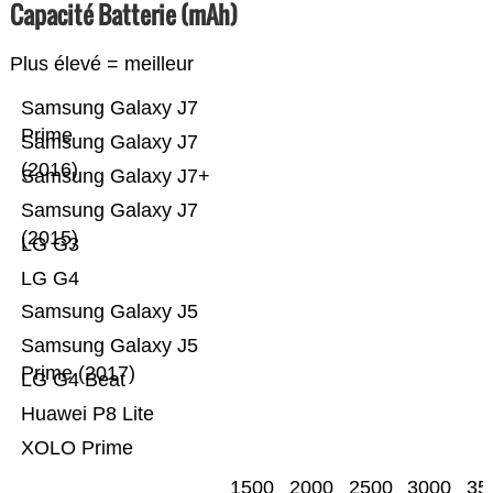
Capacité Batterie (mAh)
Plus élevé = meilleur
Samsung Galaxy J7
Prime
Samsung Galaxy J7
(2016)
Samsung Galaxy J7+
Samsung Galaxy J7
(2015)
LG G3
LG G4
Samsung Galaxy J5
Samsung Galaxy J5
Prime (2017)
LG G4 Beat
Huawei P8 Lite
XOLO Prime
1500
2000
2500
3000
35