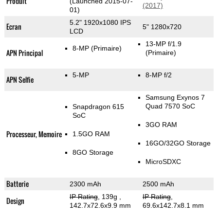
Produit
(Launched 2015-07-
(2017)
01)
5.2" 1920x1080 IPS
Ecran
5" 1280x720
LCD
13-MP f/1.9
8-MP
(Primaire)
APN Principal
(Primaire)
5-MP
8-MP f/2
APN Selfie
Samsung Exynos 7
Quad 7570 SoC
Snapdragon 615
SoC
3GO RAM
Processeur, Memoire
1.5GO RAM
16GO/32GO Storage
8GO Storage
MicroSDXC
Batterie
2300 mAh
2500 mAh
IP Rating
, 139g
,
IP Rating
,
Design
142.7x72.6x9.9 mm
69.6x142.7x8.1 mm