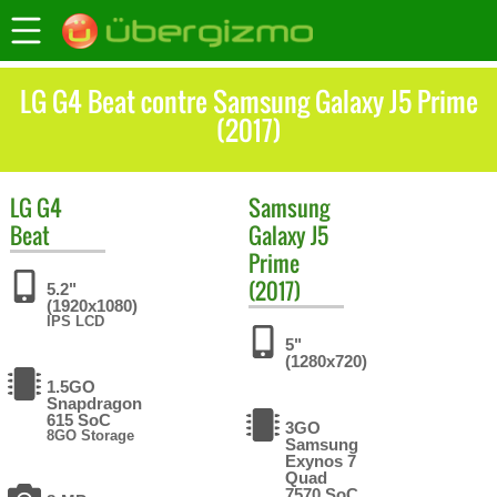
LG G4 Beat contre Samsung Galaxy J5 Prime
(2017)
LG
G4
Samsung
Beat
Galaxy J5
Prime
(2017)
5.2"
(1920x1080)
IPS LCD
5"
(1280x720)
1.5GO
Snapdragon
615 SoC
3GO
8GO Storage
Samsung
Exynos 7
Quad
7570 SoC