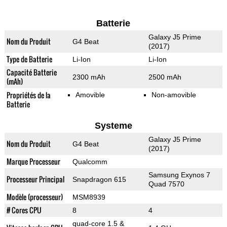
Batterie
Galaxy J5 Prime
Nom du Produit
G4 Beat
(2017)
Type de Batterie
Li-Ion
Li-Ion
Capacité Batterie
2300 mAh
2500 mAh
(mAh)
Propriétés de la
Amovible
Non-amovible
Batterie
Systeme
Galaxy J5 Prime
Nom du Produit
G4 Beat
(2017)
Marque Processeur
Qualcomm
Samsung Exynos 7
Processeur Principal
Snapdragon 615
Quad 7570
Modèle (processeur)
MSM8939
# Cores CPU
8
4
quad-core 1.5 &