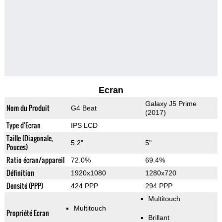
Ecran
Galaxy J5 Prime
Nom du Produit
G4 Beat
(2017)
Type d'Ecran
IPS LCD
Taille (Diagonale,
5.2"
5"
Pouces)
Ratio écran/appareil
72.0%
69.4%
Définition
1920x1080
1280x720
Densité (PPP)
424 PPP
294 PPP
Multitouch
Multitouch
Propriété Ecran
Brillant