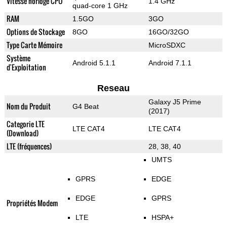
Vitesse horloge CPU
1.4 GHz
quad-core 1 GHz
RAM
1.5GO
3GO
Options de Stockage
8GO
16GO/32GO
Type Carte Mémoire
MicroSDXC
Système
Android 5.1.1
Android 7.1.1
d'Exploitation
Reseau
Galaxy J5 Prime
Nom du Produit
G4 Beat
(2017)
Categorie LTE
LTE CAT4
LTE CAT4
(Download)
LTE (fréquences)
28, 38, 40
UMTS
GPRS
EDGE
EDGE
GPRS
Propriétés Modem
LTE
HSPA+