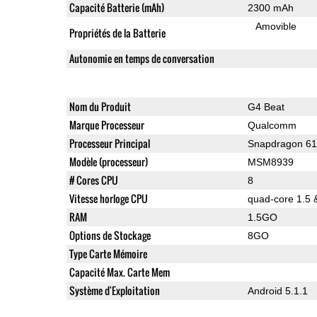
Capacité Batterie (mAh)
2300 mAh
Amovible
Propriétés de la Batterie
Autonomie en temps de conversation
Nom du Produit
G4 Beat
Marque Processeur
Qualcomm
Processeur Principal
Snapdragon 6
Modèle (processeur)
MSM8939
# Cores CPU
8
Vitesse horloge CPU
quad-core 1.5 
RAM
1.5GO
Options de Stockage
8GO
Type Carte Mémoire
Capacité Max. Carte Mem
Système d'Exploitation
Android 5.1.1