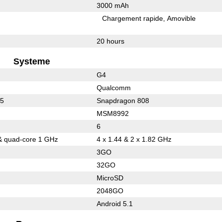
3000 mAh
Chargement rapide
Amovible
20 hours
Systeme
G4
Qualcomm
15
Snapdragon 808
MSM8992
6
& quad-core 1 GHz
4 x 1.44 & 2 x 1.82 GHz
3GO
32GO
MicroSD
2048GO
Android 5.1