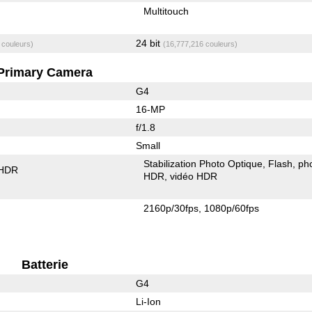
Multitouch
24 bit
 couleurs)
(16,777,216 couleurs)
Primary Camera
G4
16-MP
f/1.8
Small
Stabilization Photo Optique
Flash
ph
 HDR
HDR
vidéo HDR
2160p/30fps
1080p/60fps
Batterie
G4
Li-Ion