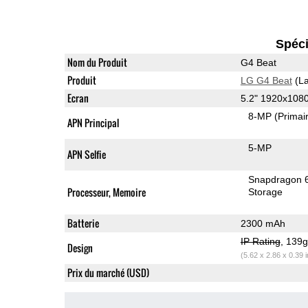
Spéci
Nom du Produit
G4 Beat
Produit
LG G4 Beat
(La
Ecran
5.2" 1920x108
8-MP
(Primai
APN Principal
5-MP
APN Selfie
Snapdragon 
Processeur, Memoire
Storage
Batterie
2300 mAh
IP Rating
, 139
Design
(5.62 x 2.86 x 0.39 
Prix du marché (USD)