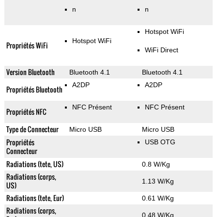
n
n
Hotspot WiFi
Hotspot WiFi
Propriétés WiFi
WiFi Direct
Version Bluetooth
Bluetooth 4.1
Bluetooth 4.1
A2DP
A2DP
Propriétés Bluetooth
NFC Présent
NFC Présent
Propriétés NFC
Type de Connecteur
Micro USB
Micro USB
Propriétés
USB OTG
Connecteur
Radiations (tete, US)
0.8 W/Kg
Radiations (corps,
1.13 W/Kg
US)
Radiations (tete, Eur)
0.61 W/Kg
Radiations (corps,
0.48 W/Kg