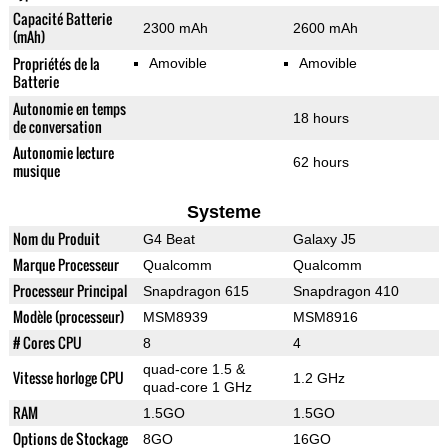
Capacité Batterie
2300 mAh
2600 mAh
(mAh)
Propriétés de la
Amovible
Amovible
Batterie
Autonomie en temps
18 hours
de conversation
Autonomie lecture
62 hours
musique
Systeme
Nom du Produit
G4 Beat
Galaxy J5
Marque Processeur
Qualcomm
Qualcomm
Processeur Principal
Snapdragon 615
Snapdragon 410
Modèle (processeur)
MSM8939
MSM8916
# Cores CPU
8
4
quad-core 1.5 &
Vitesse horloge CPU
1.2 GHz
quad-core 1 GHz
RAM
1.5GO
1.5GO
Options de Stockage
8GO
16GO