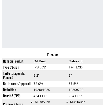
Ecran
Nom du Produit
G4 Beat
Galaxy J5
Type d'Ecran
IPS LCD
TFT LCD
Taille (Diagonale,
5.2"
5"
Pouces)
Ratio écran/appareil
72.0%
67.5%
Définition
1920x1080
1280x720
Densité (PPP)
424 PPP
294 PPP
Multitouch
Multitouch
Propriété Ecran