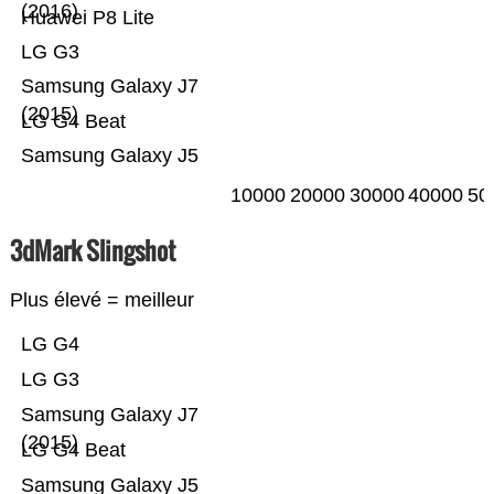
(2016)
Huawei P8 Lite
LG G3
Samsung Galaxy J7
(2015)
LG G4 Beat
Samsung Galaxy J5
10000
20000
30000
40000
50
3dMark Slingshot
Plus élevé = meilleur
LG G4
LG G3
Samsung Galaxy J7
(2015)
LG G4 Beat
Samsung Galaxy J5