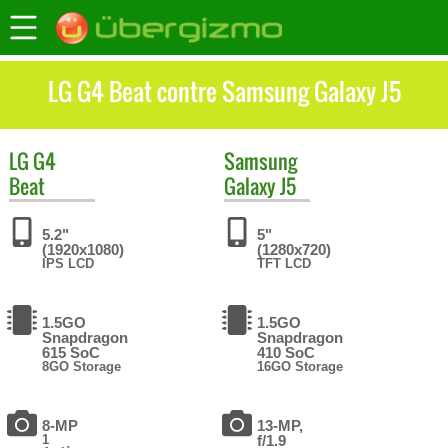
LG G4 Beat contre Samsung Galaxy J5
LG
G4
Samsung
Beat
Galaxy J5
5.2"
5"
(1920x1080)
(1280x720)
IPS LCD
TFT LCD
1.5GO
1.5GO
Snapdragon
Snapdragon
615 SoC
410 SoC
8GO Storage
16GO Storage
8-MP
13-MP,
1
f/1.9