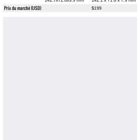
142.7x72.6x9.9 mm
142.1 x 71.8 x 7.9 mm
Prix du marché (USD)
$199