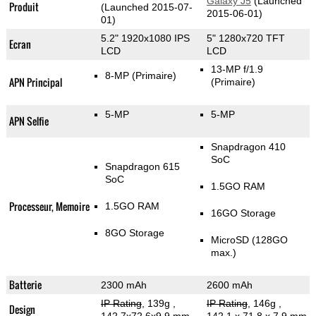
Galaxy J5
(Launched
Produit
(Launched 2015-07-
2015-06-01)
01)
5.2" 1920x1080 IPS
5" 1280x720 TFT
Ecran
LCD
LCD
13-MP f/1.9
8-MP
(Primaire)
APN Principal
(Primaire)
5-MP
5-MP
APN Selfie
Snapdragon 410
SoC
Snapdragon 615
SoC
1.5GO RAM
Processeur, Memoire
1.5GO RAM
16GO Storage
8GO Storage
MicroSD (128GO
max.)
Batterie
2300 mAh
2600 mAh
IP Rating
, 139g
,
IP Rating
, 146g
,
Design