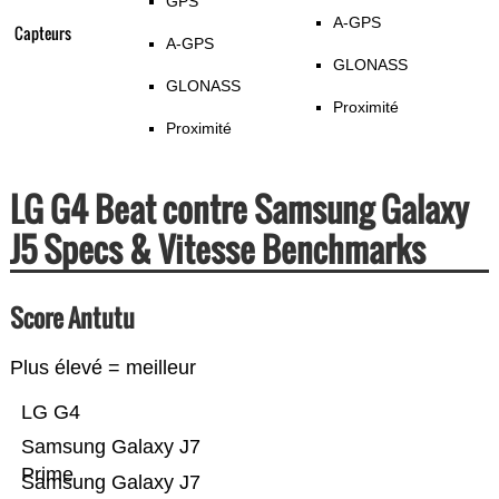
GPS
A-GPS
Capteurs
A-GPS
GLONASS
GLONASS
Proximité
Proximité
LG G4 Beat contre Samsung Galaxy
J5 Specs & Vitesse Benchmarks
Score Antutu
Plus élevé = meilleur
LG G4
Samsung Galaxy J7
Prime
Samsung Galaxy J7