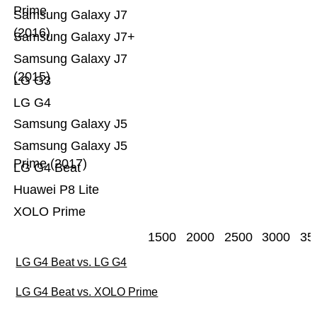
Prime
Samsung Galaxy J7
(2016)
Samsung Galaxy J7+
Samsung Galaxy J7
(2015)
LG G3
LG G4
Samsung Galaxy J5
Samsung Galaxy J5
Prime (2017)
LG G4 Beat
Huawei P8 Lite
XOLO Prime
1500
2000
2500
3000
35
LG G4 Beat vs. LG G4
LG G4 Beat vs. XOLO Prime