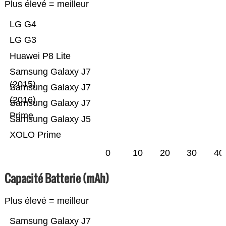
Plus élevé = meilleur
LG G4
LG G3
Huawei P8 Lite
Samsung Galaxy J7
(2015)
Samsung Galaxy J7
(2016)
Samsung Galaxy J7
Prime
Samsung Galaxy J5
XOLO Prime
0
10
20
30
40
Capacité Batterie (mAh)
Plus élevé = meilleur
Samsung Galaxy J7