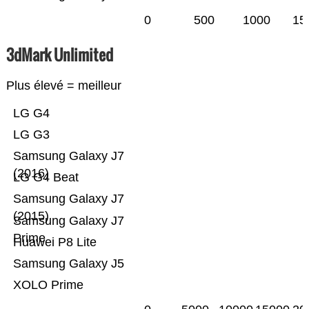
0
500
1000
15
3dMark Unlimited
Plus élevé = meilleur
LG G4
LG G3
Samsung Galaxy J7
(2016)
LG G4 Beat
Samsung Galaxy J7
(2015)
Samsung Galaxy J7
Prime
Huawei P8 Lite
Samsung Galaxy J5
XOLO Prime