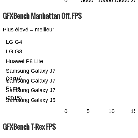
0
5000
10000
15000
20
GFXBench Manhattan Off. FPS
Plus élevé = meilleur
LG G4
LG G3
Huawei P8 Lite
Samsung Galaxy J7
(2016)
Samsung Galaxy J7
Prime
Samsung Galaxy J7
(2015)
Samsung Galaxy J5
0
5
10
15
GFXBench T-Rex FPS