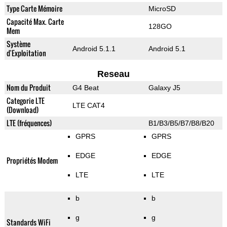
Type Carte Mémoire
MicroSD
Capacité Max. Carte
128GO
Mem
Système
Android 5.1.1
Android 5.1
d'Exploitation
Reseau
Nom du Produit
G4 Beat
Galaxy J5
Categorie LTE
LTE CAT4
(Download)
LTE (fréquences)
B1/B3/B5/B7/B8/B20
GPRS
GPRS
EDGE
EDGE
Propriétés Modem
LTE
LTE
b
b
g
g
Standards WiFi