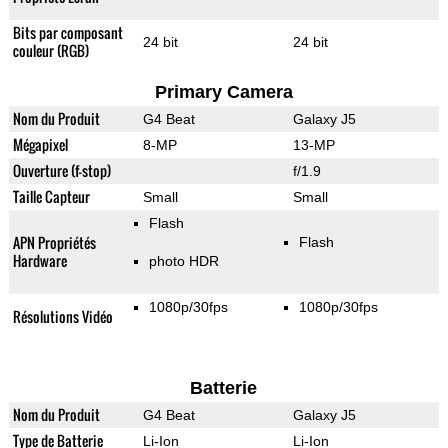
Bits par composant
24 bit
24 bit
couleur (RGB)
Primary Camera
Nom du Produit
G4 Beat
Galaxy J5
Mégapixel
8-MP
13-MP
Ouverture (f-stop)
f/1.9
Taille Capteur
Small
Small
Flash
APN Propriétés
Flash
Hardware
photo HDR
1080p/30fps
1080p/30fps
Résolutions Vidéo
Batterie
Nom du Produit
G4 Beat
Galaxy J5
Type de Batterie
Li-Ion
Li-Ion