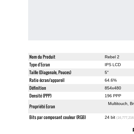
Nom du Produit
Rebel 2
Type d'Ecran
IPS LCD
Taille (Diagonale, Pouces)
5"
Ratio écran/appareil
64.6%
Définition
854x480
Densité (PPP)
196 PPP
Multitouch
Br
Propriété Ecran
Bits par composant couleur (RGB)
24 bit
(16,777,216