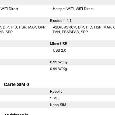
WiFi Direct
Hotspot WiFi
WiFi Direct
Bluetooth 4.1
P
DIP
HID
HSP
MAP
OPP
A2DP
AVRCP
DIP
HID
HSP
MAP
AB
SPP
PAN
PBAP/PAB
SPP
Micro USB
USB 2.0
0.99 W/Kg
0.99 W/Kg
Carte SIM 0
Rebel 3
SIM0
Nano SIM