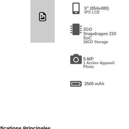
5" (854x480)
IPS LCD
2GO
Snapdragon 210
SoC
16GO Storage
5-MP
1 Arrière Appareil
Photo
2500 mAh
fications Principales