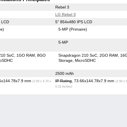
Rebel 3
LG Rebel 3
S LCD
5" 854x480 IPS LCD
re)
5-MP
(Primaire)
5-MP
210 SoC
1GO RAM
8GO
Snapdragon 210 SoC
2GO RAM
16
roSDHC
Storage
MicroSDHC
2500 mAh
66x144.78x7.9 mm
IP Rating
, 73.66x144.78x7.9 mm
(2.90 x 5.70 x
(2.90 x 
0.31 inches)