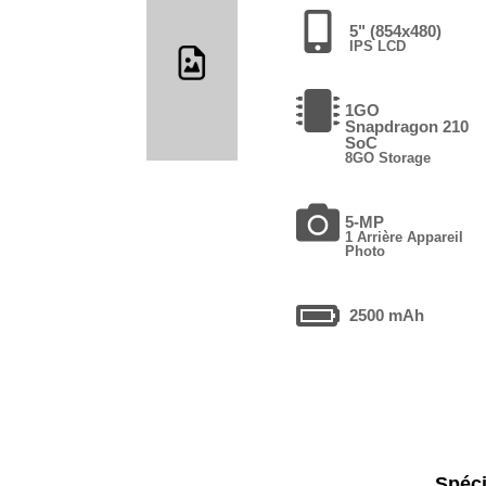
5" (854x480)
IPS LCD
1GO
Snapdragon 210
SoC
8GO Storage
5-MP
1 Arrière Appareil
Photo
2500 mAh
Spéci