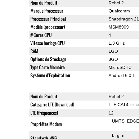
Nom du Produit
Rebel 2
Marque Processeur
Qualcomm
Processeur Principal
Snapdragon 2
Modèle (processeur)
MSM8909
# Cores CPU
4
Vitesse horloge CPU
1.3 GHz
RAM
1GO
Options de Stockage
8GO
Type Carte Mémoire
MicroSDHC
Système d'Exploitation
Android 6.0.1
Nom du Produit
Rebel 2
Categorie LTE (Download)
LTE CAT4
150 M
LTE (fréquences)
12
UMTS
EDG
Propriétés Modem
b
g
n
Standards WiFi