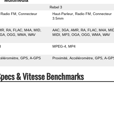
Multimedia
Rebel 3
Radio FM
Connecteur
Haut-Parleur
Radio FM
Connecteur
3.5mm
MR
RA
FLAC
M4A
MID
AAC
3GA
AMR
RA
FLAC
M4A
MI
GA
OGG
WMA
WAV
MIDI
MP3
OGA
OGG
WMA
WAV
4
MPEG-4
MP4
céléromètre
GPS
A-GPS
Proximité
Accéléromètre
GPS
A-GP
 Specs & Vitesse Benchmarks