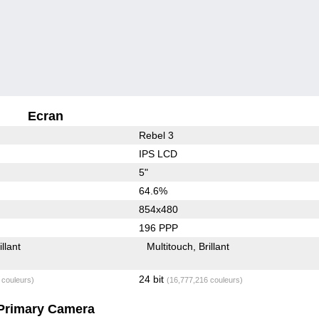
Ecran
Rebel 3
IPS LCD
5"
64.6%
854x480
196 PPP
illant
Multitouch
Brillant
24 bit
 couleurs)
(16,777,216 couleurs)
Primary Camera