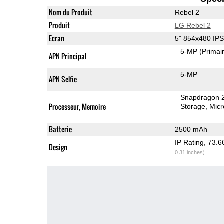
Nom du Produit
Rebel 2
Produit
LG Rebel 2
Ecran
5" 854x480 IP
5-MP
(Primai
APN Principal
5-MP
APN Selfie
Snapdragon 
Processeur, Memoire
Storage
Mic
Batterie
2500 mAh
IP Rating
, 73.
Design
0.31 inches)