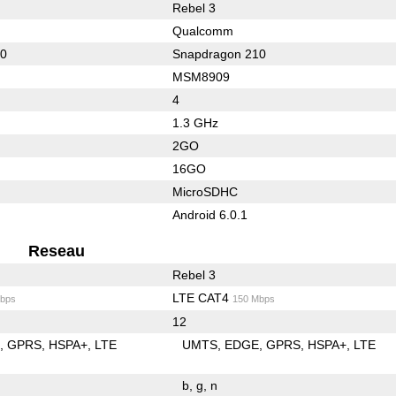
Rebel 3
Qualcomm
10
Snapdragon 210
MSM8909
4
1.3 GHz
2GO
16GO
MicroSDHC
Android 6.0.1
Reseau
Rebel 3
LTE CAT4
bps
150 Mbps
12
E
GPRS
HSPA+
LTE
UMTS
EDGE
GPRS
HSPA+
LTE
b
g
n