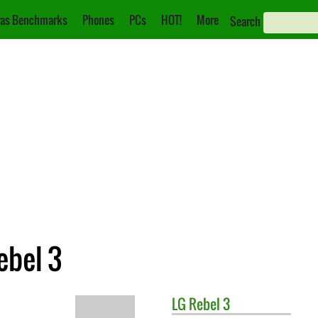
as Benchmarks
Phones
PCs
HOT!
More
Search
ebel 3
LG
Rebel 3