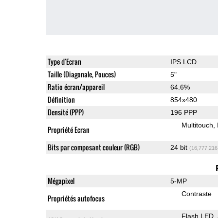
Type d'Ecran
IPS LCD
Taille (Diagonale, Pouces)
5"
Ratio écran/appareil
64.6%
Définition
854x480
Densité (PPP)
196 PPP
Multitouch
Propriété Ecran
Bits par composant couleur (RGB)
24 bit
(16,777,216
Mégapixel
5-MP
Contraste
Propriétés autofocus
Flash LED