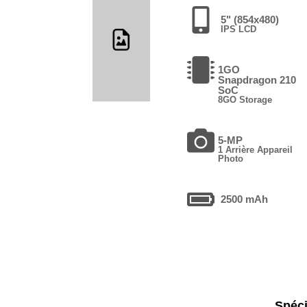
5" (854x480)
IPS LCD
1GO
Snapdragon 210
SoC
8GO Storage
5-MP
1 Arrière Appareil
Photo
2500 mAh
Spéci