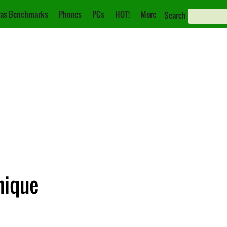
as Benchmarks
Phones
PCs
HOT!
More
Search
nique