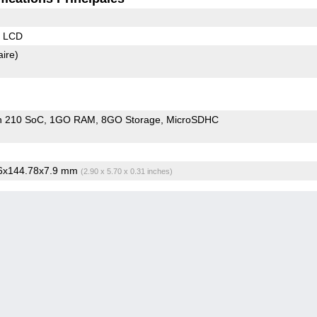
S LCD
aire)
n 210 SoC
1GO RAM
8GO Storage
MicroSDHC
66x144.78x7.9 mm
(2.90 x 5.70 x 0.31 inches)