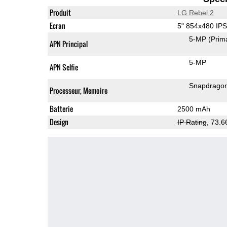
Produit
LG Rebel 2
Ecran
5" 854x480 IP
5-MP
(Prim
APN Principal
5-MP
APN Selfie
Snapdrago
Processeur, Memoire
Batterie
2500 mAh
Design
IP Rating
, 73.