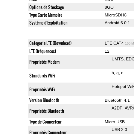
Options de Stockage
8GO
Type Carte Mémoire
MicroSDHC
Système d'Exploitation
Android 6.0.1
Categorie LTE (Download)
LTE CAT4
150 M
LTE (fréquences)
12
UMTS
ED
Propriétés Modem
b
g
n
Standards WiFi
Hotspot WiF
Propriétés WiFi
Version Bluetooth
Bluetooth 4.1
A2DP
AVR
Propriétés Bluetooth
Type de Connecteur
Micro USB
USB 2.0
Propriétés Connecteur