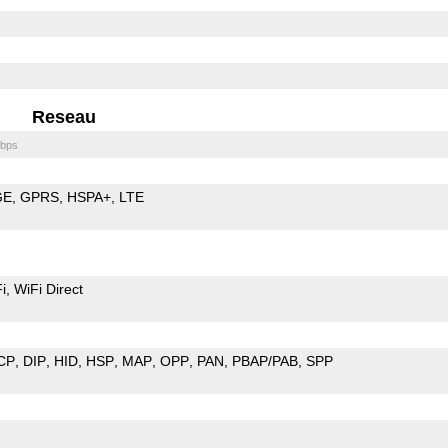
Reseau
bps
GE
GPRS
HSPA+
LTE
i
WiFi Direct
CP
DIP
HID
HSP
MAP
OPP
PAN
PBAP/PAB
SPP