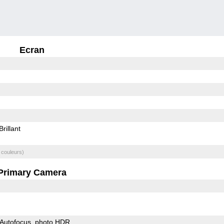
Ecran
Brillant
 couleurs)
Primary Camera
Autofocus
photo HDR