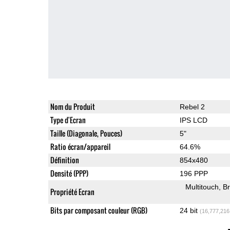
Nom du Produit
Rebel 2
Type d'Ecran
IPS LCD
Taille (Diagonale, Pouces)
5"
Ratio écran/appareil
64.6%
Définition
854x480
Densité (PPP)
196 PPP
Multitouch
Br
Propriété Ecran
Bits par composant couleur (RGB)
24 bit
(16,777,216