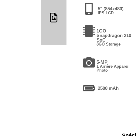
5" (854x480)
IPS LCD
1GO
Snapdragon 210
SoC
8GO Storage
5-MP
1 Arrière Appareil
Photo
2500 mAh
Spéci