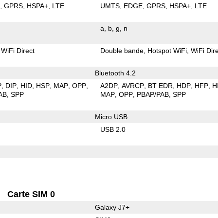
E
GPRS
HSPA+
LTE
UMTS
EDGE
GPRS
HSPA+
LTE
a
b
g
n
WiFi Direct
Double bande
Hotspot WiFi
WiFi Dir
Bluetooth 4.2
P
DIP
HID
HSP
MAP
OPP
A2DP
AVRCP
BT EDR
HDP
HFP
H
AB
SPP
MAP
OPP
PBAP/PAB
SPP
Micro USB
USB 2.0
Carte SIM 0
Galaxy J7+