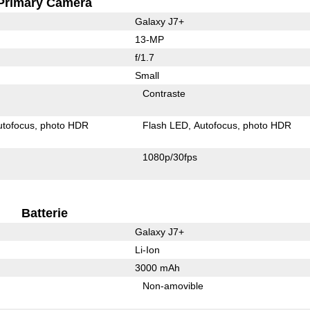
Primary Camera
Galaxy J7+
13-MP
f/1.7
Small
Contraste
utofocus
photo HDR
Flash LED
Autofocus
photo HDR
1080p/30fps
Batterie
Galaxy J7+
Li-Ion
3000 mAh
Non-amovible