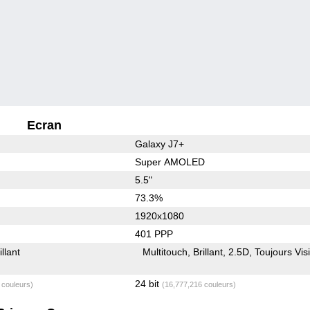
Ecran
Galaxy J7+
Super AMOLED
5.5"
73.3%
1920x1080
401 PPP
illant
Multitouch
Brillant
2.5D
Toujours Vis
24 bit
 couleurs)
(16,777,216 couleurs)