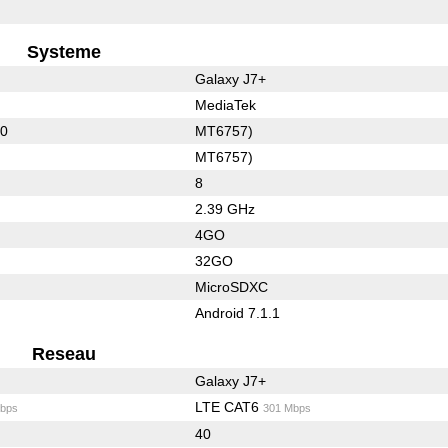
Systeme
Galaxy J7+
MediaTek
10
MT6757)
MT6757)
8
2.39 GHz
4GO
32GO
MicroSDXC
Android 7.1.1
Reseau
Galaxy J7+
LTE CAT6
bps
301 Mbps
40