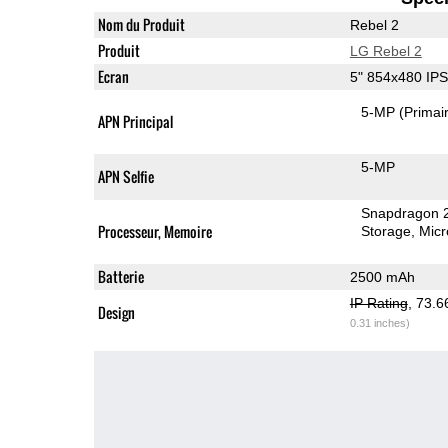
Nom du Produit
Rebel 2
Produit
LG Rebel 2
Ecran
5" 854x480 IP
5-MP
(Primai
APN Principal
5-MP
APN Selfie
Snapdragon 
Processeur, Memoire
Storage
Mic
Batterie
2500 mAh
IP Rating
, 73.
Design
0.31 inches)