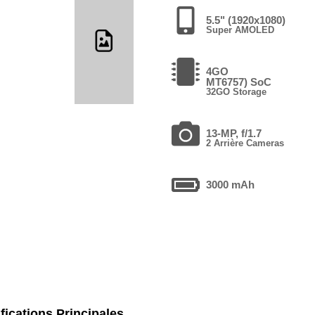
5.5" (1920x1080)
Super AMOLED
4GO
MT6757) SoC
32GO Storage
13-MP, f/1.7
2 Arrière Cameras
3000 mAh
fications Principales