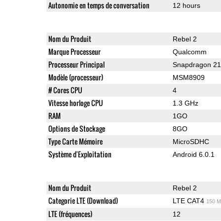
Autonomie en temps de conversation
12 hours
Nom du Produit
Rebel 2
Marque Processeur
Qualcomm
Processeur Principal
Snapdragon 2
Modèle (processeur)
MSM8909
# Cores CPU
4
Vitesse horloge CPU
1.3 GHz
RAM
1GO
Options de Stockage
8GO
Type Carte Mémoire
MicroSDHC
Système d'Exploitation
Android 6.0.1
Nom du Produit
Rebel 2
Categorie LTE (Download)
LTE CAT4
150 M
LTE (fréquences)
12