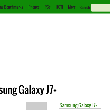
as Benchmarks
Phones
PCs
HOT!
More
Search
sung Galaxy J7+
Samsung
Galaxy J7+