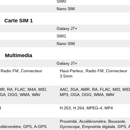
SIM0
Nano SIM
Carte SIM 1
Galaxy J7+
SIM1
Nano SIM
Multimedia
Galaxy J7+
Radio FM
Connecteur
Haut-Parleur
Radio FM
Connecteur
3.5mm
MR
RA
FLAC
M4A
MID
AAC
3GA
AMR
RA
FLAC
MID
MID
GA
OGG
WMA
WAV
MP3
OGA
OGG
WMA
WAV
4
H.263
H.264
MPEG-4
MP4
Proximité
Accéléromètre
Boussole
céléromètre
GPS
A-GPS
Gyroscope
Empreinte digitale
GPS