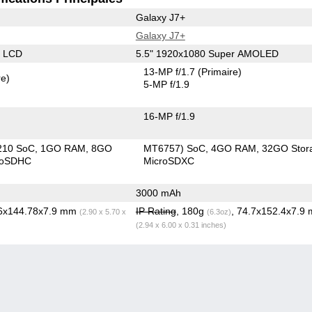
Galaxy J7+
Galaxy J7+
S LCD
5.5" 1920x1080 Super AMOLED
13-MP f/1.7
(Primaire)
re)
5-MP f/1.9
16-MP f/1.9
210 SoC
1GO RAM
8GO
MT6757) SoC
4GO RAM
32GO Stor
roSDHC
MicroSDXC
3000 mAh
66x144.78x7.9 mm
IP Rating
, 180g
, 74.7x152.4x7.9
(2.90 x 5.70 x
(6.3oz)
(2.94 x 6.00 x 0.31 inches)