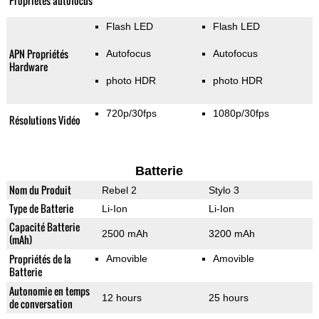
Propriétés autofocus
Flash LED
Flash LED
APN Propriétés
Autofocus
Autofocus
Hardware
photo HDR
photo HDR
720p/30fps
1080p/30fps
Résolutions Vidéo
Batterie
Nom du Produit
Rebel 2
Stylo 3
Type de Batterie
Li-Ion
Li-Ion
Capacité Batterie
2500 mAh
3200 mAh
(mAh)
Propriétés de la
Amovible
Amovible
Batterie
Autonomie en temps
12 hours
25 hours
de conversation