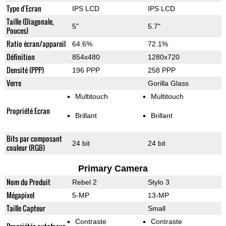
Type d'Ecran
IPS LCD
IPS LCD
Taille (Diagonale,
5"
5.7"
Pouces)
Ratio écran/appareil
64.6%
72.1%
Définition
854x480
1280x720
Densité (PPP)
196 PPP
258 PPP
Verre
Gorilla Glass
Multitouch
Multitouch
Propriété Ecran
Brillant
Brillant
Bits par composant
24 bit
24 bit
couleur (RGB)
Primary Camera
Nom du Produit
Rebel 2
Stylo 3
Mégapixel
5-MP
13-MP
Taille Capteur
Small
Contraste
Contraste