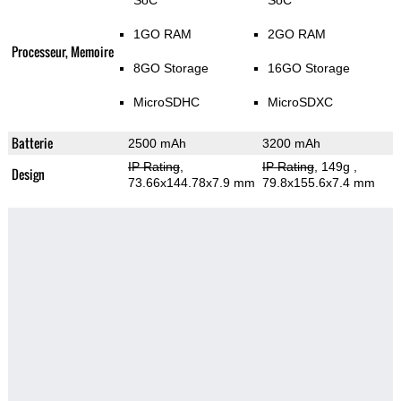
SoC
SoC
1GO RAM
2GO RAM
Processeur, Memoire
8GO Storage
16GO Storage
MicroSDHC
MicroSDXC
Batterie
2500 mAh
3200 mAh
IP Rating
,
IP Rating
, 149g
,
Design
73.66x144.78x7.9 mm
79.8x155.6x7.4 mm