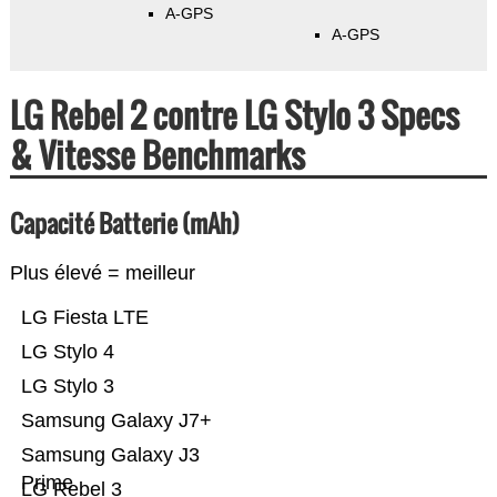
A-GPS
A-GPS
LG Rebel 2 contre LG Stylo 3 Specs
& Vitesse Benchmarks
Capacité Batterie (mAh)
Plus élevé = meilleur
LG Fiesta LTE
LG Stylo 4
LG Stylo 3
Samsung Galaxy J7+
Samsung Galaxy J3
Prime
LG Rebel 3