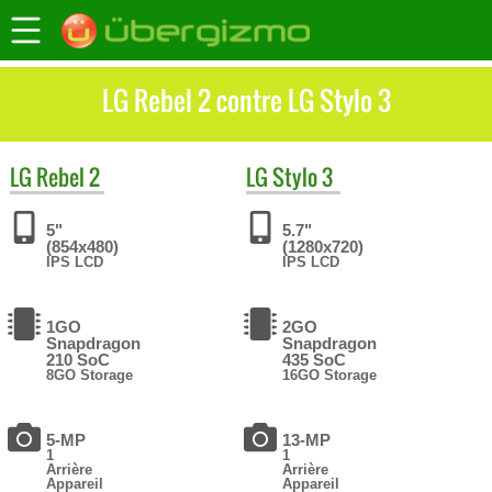
LG Rebel 2 contre LG Stylo 3
LG
Rebel 2
LG
Stylo 3
5"
5.7"
(854x480)
(1280x720)
IPS LCD
IPS LCD
1GO
2GO
Snapdragon
Snapdragon
210 SoC
435 SoC
8GO Storage
16GO Storage
5-MP
13-MP
1
1
Arrière
Arrière
Appareil
Appareil