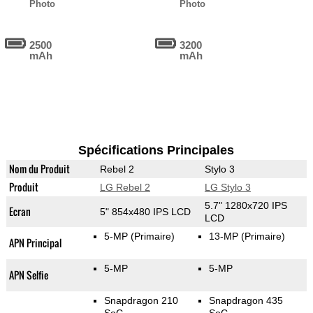
Photo
Photo
2500
3200
mAh
mAh
Spécifications Principales
Nom du Produit
Rebel 2
Stylo 3
Produit
LG Rebel 2
LG Stylo 3
5.7" 1280x720 IPS
Ecran
5" 854x480 IPS LCD
LCD
5-MP
(Primaire)
13-MP
(Primaire)
APN Principal
5-MP
5-MP
APN Selfie
Snapdragon 210
Snapdragon 435