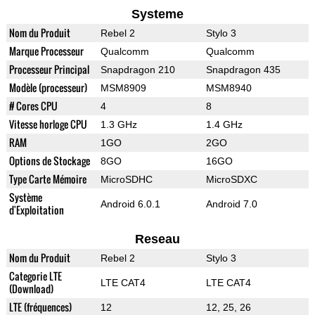
Systeme
Nom du Produit
Rebel 2
Stylo 3
Marque Processeur
Qualcomm
Qualcomm
Processeur Principal
Snapdragon 210
Snapdragon 435
Modèle (processeur)
MSM8909
MSM8940
# Cores CPU
4
8
Vitesse horloge CPU
1.3 GHz
1.4 GHz
RAM
1GO
2GO
Options de Stockage
8GO
16GO
Type Carte Mémoire
MicroSDHC
MicroSDXC
Système
Android 6.0.1
Android 7.0
d'Exploitation
Reseau
Nom du Produit
Rebel 2
Stylo 3
Categorie LTE
LTE CAT4
LTE CAT4
(Download)
LTE (fréquences)
12
12, 25, 26