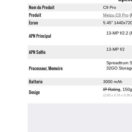
Nom du Produit
C9 Pro
Produit
Meizu C9 Pro
(
Ecran
5.45" 1440x72
13-MP f/2.2
(
APN Principal
13-MP f/2
APN Selfie
Spreadtrum 
Processeur, Memoire
32GO Storag
Batterie
3000 mAh
IP Rating
, 150
Design
(2.80 x 5.76 x 0.38 