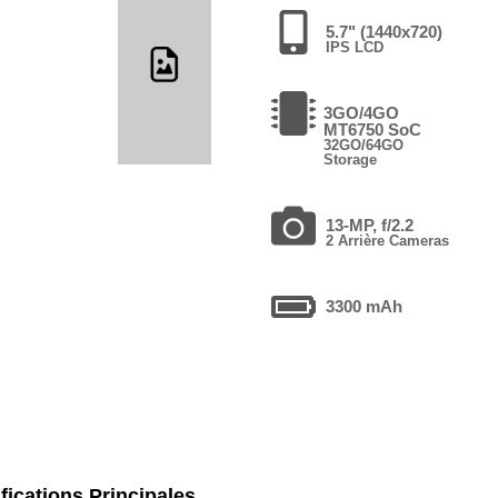
5.7" (1440x720)
IPS LCD
3GO/4GO
MT6750 SoC
32GO/64GO
Storage
13-MP, f/2.2
2 Arrière Cameras
3300 mAh
fications Principales