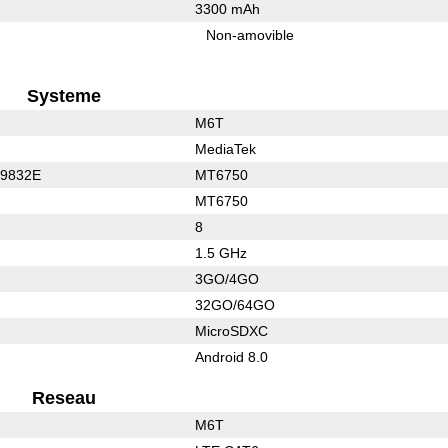
3300 mAh
Non-amovible
Systeme
M6T
MediaTek
C9832E
MT6750
MT6750
8
1.5 GHz
3GO/4GO
32GO/64GO
MicroSDXC
Android 8.0
Reseau
M6T