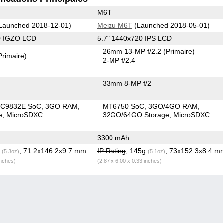
M6T
Launched 2018-12-01)
Meizu M6T
(Launched 2018-05-01)
0 IGZO LCD
5.7" 1440x720 IPS LCD
26mm 13-MP f/2.2
(Primaire)
Primaire)
2-MP f/2.4
33mm 8-MP f/2
SC9832E SoC
3GO RAM
MT6750 SoC
3GO/4GO RAM
e
MicroSDXC
32GO/64GO Storage
MicroSDXC
3300 mAh
g
, 71.2x146.2x9.7 mm
IP Rating
, 145g
, 73x152.3x8.4 m
(5.3oz)
(5.1oz)
inches)
(2.87 x 6.00 x 0.33 inches)