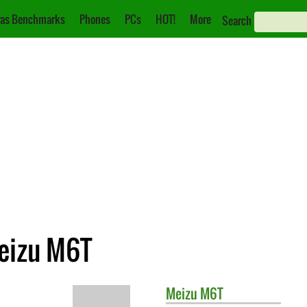
as Benchmarks
Phones
PCs
HOT!
More
Search
eizu M6T
Meizu
M6T