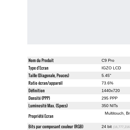
Nom du Produit
C9 Pro
Type d'Ecran
IGZO LCD
Taille (Diagonale, Pouces)
5.45"
Ratio écran/appareil
73.6%
Définition
1440x720
Densité (PPP)
295 PPP
Luminosité Max. (Specs)
350 NITs
Multitouch
Br
Propriété Ecran
Bits par composant couleur (RGB)
24 bit
(16,777,216