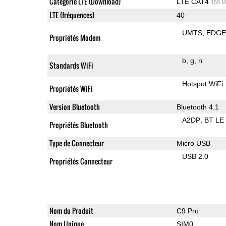
Categorie LTE (Download)
LTE CAT4
150 M
LTE (fréquences)
40
UMTS
EDG
Propriétés Modem
b
g
n
Standards WiFi
Hotspot WiFi
Propriétés WiFi
Version Bluetooth
Bluetooth 4.1
A2DP
BT LE
Propriétés Bluetooth
Type de Connecteur
Micro USB
USB 2.0
Propriétés Connecteur
Nom du Produit
C9 Pro
Nom Unique
SIM0