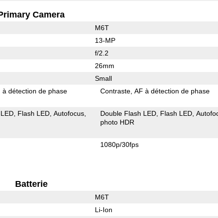
Primary Camera
M6T
13-MP
f/2.2
26mm
Small
 à détection de phase
Contraste
AF à détection de phase
 LED
Flash LED
Autofocus
Double Flash LED
Flash LED
Autofo
photo HDR
1080p/30fps
Batterie
M6T
Li-Ion