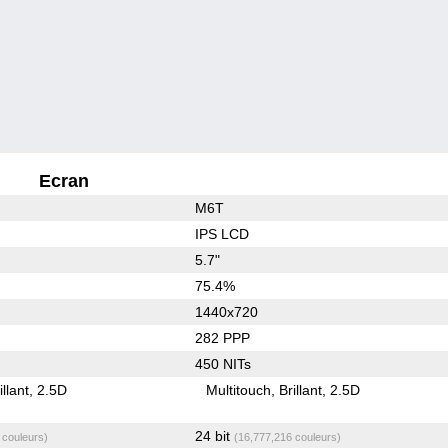
Ecran
M6T
IPS LCD
5.7"
75.4%
1440x720
282 PPP
450 NITs
illant
2.5D
Multitouch
Brillant
2.5D
24 bit
 couleurs)
(16,777,216 couleurs)