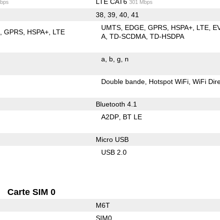
LTE CAT6
bps
301 Mbps
38, 39, 40, 41
UMTS
EDGE
GPRS
HSPA+
LTE
E
E
GPRS
HSPA+
LTE
A
TD-SCDMA
TD-HSDPA
a
b
g
n
Double bande
Hotspot WiFi
WiFi Dir
Bluetooth 4.1
A2DP
BT LE
Micro USB
USB 2.0
Carte SIM 0
M6T
SIM0