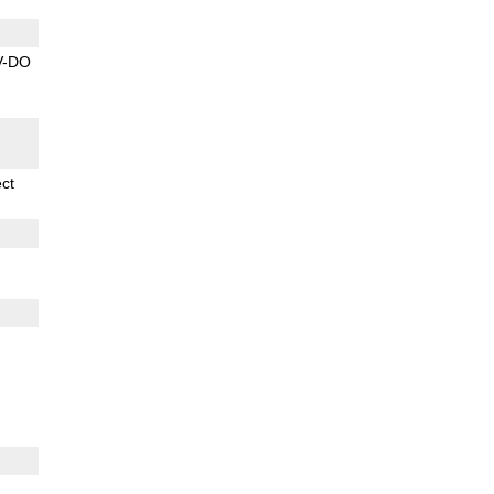
V-DO
ect