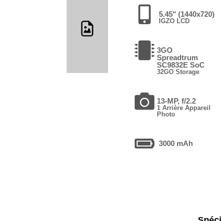
5.45" (1440x720)
IGZO LCD
3GO
Spreadtrum
SC9832E SoC
32GO Storage
13-MP, f/2.2
1 Arrière Appareil
Photo
3000 mAh
Spéci