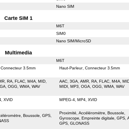
Nano SIM
Carte SIM 1
M6T
SIM0
Nano SIM/MicroSD
Multimedia
M6T
Connecteur 3.5mm
Haut-Parleur
Connecteur 3.5mm
MR
RA
FLAC
M4A
MID
AAC
3GA
AMR
RA
FLAC
M4A
MI
GA
OGG
WMA
WAV
MIDI
MP3
OGA
OGG
WMA
WAV
4
XVID
MPEG-4
MP4
XVID
Proximité
Accéléromètre
Boussole
céléromètre
Boussole
GPS
Gyroscope
Empreinte digitale
GPS
NASS
GPS
GLONASS