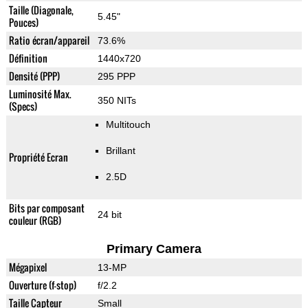
Taille (Diagonale,
5.45"
Pouces)
Ratio écran/appareil
73.6%
Définition
1440x720
Densité (PPP)
295 PPP
Luminosité Max.
350 NITs
(Specs)
Multitouch
Brillant
Propriété Ecran
2.5D
Bits par composant
24 bit
couleur (RGB)
Primary Camera
Mégapixel
13-MP
Ouverture (f-stop)
f/2.2
Taille Capteur
Small