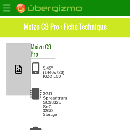
Meizu C9 Pro : Fiche Technique
Meizu
C9
Pro
5.45"
(1440x720)
IGZO LCD
3GO
Spreadtrum
SC9832E
SoC
32GO
Storage