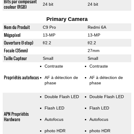
Bits par composant
24 bit
24 bit
couleur (RGB)
Primary Camera
Nom du Produit
C9 Pro
Redmi 6A
Mégapixel
13-MP
13-MP
Ouverture (f-stop)
f/2.2
f/2.2
Focale (35mm)
27mm
Taille Capteur
Small
Small
Contraste
Contraste
Propriétés autofocus
AF à détection de
AF à détection de
phase
phase
Double Flash LED
Double Flash LED
Flash LED
Flash LED
APN Propriétés
Hardware
Autofocus
Autofocus
photo HDR
photo HDR