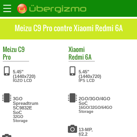
Meizu C9 Pro contre Xiaomi Redmi 6A
Meizu
C9
Xiaomi
Pro
Redmi 6A
5.45"
5.45"
(1440x720)
(1440x720)
IGZO LCD
IPS LCD
3GO
2GO/3GO/4GO
Spreadtrum
SoC
SC9832E
16GO/32GO/64GO
Storage
SoC
32GO
Storage
13-MP,
f/2.2