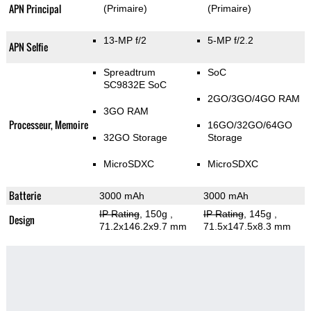
APN Principal
(Primaire)
(Primaire)
13-MP f/2
5-MP f/2.2
APN Selfie
Spreadtrum
SoC
SC9832E SoC
2GO/3GO/4GO RAM
3GO RAM
Processeur, Memoire
16GO/32GO/64GO
32GO Storage
Storage
MicroSDXC
MicroSDXC
Batterie
3000 mAh
3000 mAh
IP Rating
, 150g
,
IP Rating
, 145g
,
Design
71.2x146.2x9.7 mm
71.5x147.5x8.3 mm