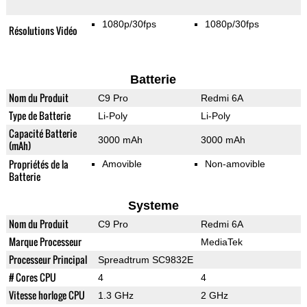
1080p/30fps
1080p/30fps
Résolutions Vidéo
Batterie
Nom du Produit
C9 Pro
Redmi 6A
Type de Batterie
Li-Poly
Li-Poly
Capacité Batterie
3000 mAh
3000 mAh
(mAh)
Propriétés de la
Amovible
Non-amovible
Batterie
Systeme
Nom du Produit
C9 Pro
Redmi 6A
Marque Processeur
MediaTek
Processeur Principal
Spreadtrum SC9832E
# Cores CPU
4
4
Vitesse horloge CPU
1.3 GHz
2 GHz