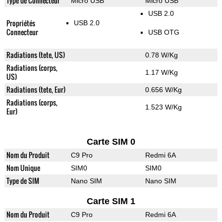
Type de Connecteur
Micro USB
Micro USB
USB 2.0
Propriétés
USB 2.0
Connecteur
USB OTG
Radiations (tete, US)
0.78 W/Kg
Radiations (corps,
1.17 W/Kg
US)
Radiations (tete, Eur)
0.656 W/Kg
Radiations (corps,
1.523 W/Kg
Eur)
Carte SIM 0
Nom du Produit
C9 Pro
Redmi 6A
Nom Unique
SIM0
SIM0
Type de SIM
Nano SIM
Nano SIM
Carte SIM 1
Nom du Produit
C9 Pro
Redmi 6A