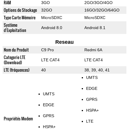
RAM
3GO
2GO/3GO/4GO
Options de Stockage
32GO
16GO/32GO/64GO
Type Carte Mémoire
MicroSDXC
MicroSDXC
Système
Android 8.0
Android 8.1
d'Exploitation
Reseau
Nom du Produit
C9 Pro
Redmi 6A
Categorie LTE
LTE CAT4
LTE CAT4
(Download)
LTE (fréquences)
40
38, 39, 40, 41
UMTS
EDGE
UMTS
GPRS
EDGE
HSPA+
GPRS
Propriétés Modem
LTE
HSPA+