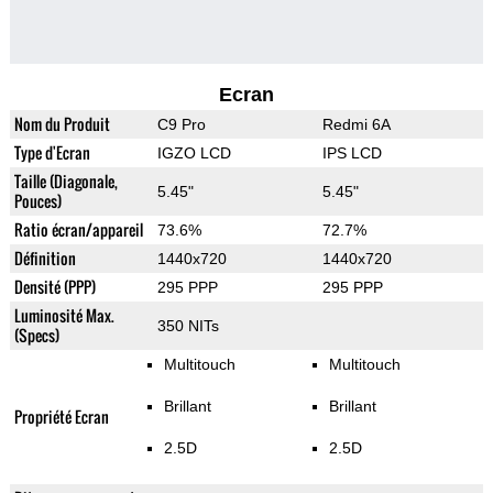
Ecran
Nom du Produit
C9 Pro
Redmi 6A
Type d'Ecran
IGZO LCD
IPS LCD
Taille (Diagonale,
5.45"
5.45"
Pouces)
Ratio écran/appareil
73.6%
72.7%
Définition
1440x720
1440x720
Densité (PPP)
295 PPP
295 PPP
Luminosité Max.
350 NITs
(Specs)
Multitouch
Multitouch
Brillant
Brillant
Propriété Ecran
2.5D
2.5D