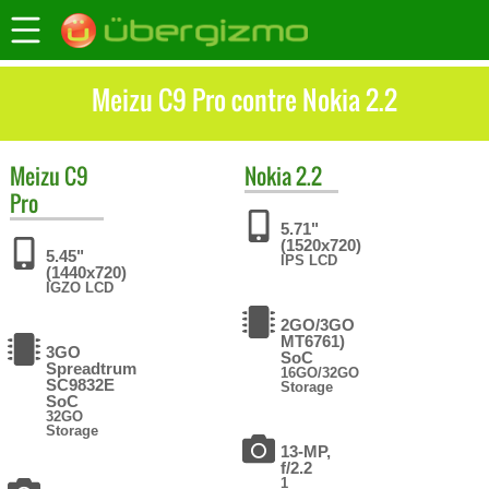
Meizu C9 Pro contre Nokia 2.2
Meizu
C9
Nokia
2.2
Pro
5.71"
(1520x720)
5.45"
IPS LCD
(1440x720)
IGZO LCD
2GO/3GO
MT6761)
3GO
SoC
Spreadtrum
16GO/32GO
SC9832E
Storage
SoC
32GO
Storage
13-MP,
f/2.2
1