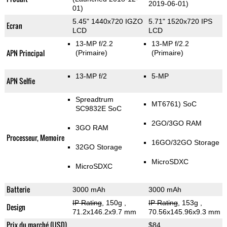
2019-06-01)
01)
5.45" 1440x720 IGZO
5.71" 1520x720 IPS
Ecran
LCD
LCD
13-MP f/2.2
13-MP f/2.2
APN Principal
(Primaire)
(Primaire)
13-MP f/2
5-MP
APN Selfie
Spreadtrum
MT6761) SoC
SC9832E SoC
2GO/3GO RAM
3GO RAM
Processeur, Memoire
16GO/32GO Storage
32GO Storage
MicroSDXC
MicroSDXC
Batterie
3000 mAh
3000 mAh
IP Rating
, 150g
,
IP Rating
, 153g
,
Design
71.2x146.2x9.7 mm
70.56x145.96x9.3 mm
Prix du marché (USD)
$84