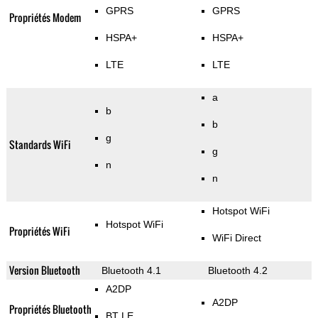
GPRS
GPRS
Propriétés Modem
HSPA+
HSPA+
LTE
LTE
a
b
b
g
Standards WiFi
g
n
n
Hotspot WiFi
Hotspot WiFi
Propriétés WiFi
WiFi Direct
Version Bluetooth
Bluetooth 4.1
Bluetooth 4.2
A2DP
A2DP
Propriétés Bluetooth
BT LE