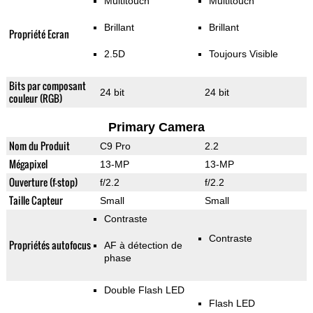
Multitouch
Multitouch
Brillant
Brillant
Propriété Ecran
2.5D
Toujours Visible
Bits par composant
24 bit
24 bit
couleur (RGB)
Primary Camera
Nom du Produit
C9 Pro
2.2
Mégapixel
13-MP
13-MP
Ouverture (f-stop)
f/2.2
f/2.2
Taille Capteur
Small
Small
Contraste
Contraste
Propriétés autofocus
AF à détection de
phase
Double Flash LED
Flash LED