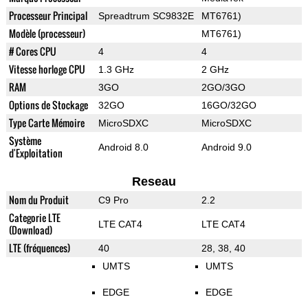
Processeur Principal
Spreadtrum SC9832E
MT6761)
Modèle (processeur)
MT6761)
# Cores CPU
4
4
Vitesse horloge CPU
1.3 GHz
2 GHz
RAM
3GO
2GO/3GO
Options de Stockage
32GO
16GO/32GO
Type Carte Mémoire
MicroSDXC
MicroSDXC
Système
Android 8.0
Android 9.0
d'Exploitation
Reseau
Nom du Produit
C9 Pro
2.2
Categorie LTE
LTE CAT4
LTE CAT4
(Download)
LTE (fréquences)
40
28, 38, 40
UMTS
UMTS
EDGE
EDGE