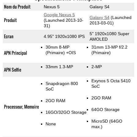
Nom du Produit
Nexus 5
Galaxy S4
Google Nexus 5
Galaxy S4
(Launched
Produit
(Launched 2013-10-
2013-03-01)
31)
5" 1920x1080 Super
Ecran
4.95" 1920x1080 IPS
AMOLED
30mm 8-MP
31mm 13-MP f/2.2
APN Principal
(Primaire)
+OIS
(Primaire)
33mm 1.3-MP
2-MP
APN Selfie
Exynos 5 Octa 5410
Snapdragon 800
SoC
SoC
2GO RAM
2GO RAM
Processeur, Memoire
64GO Storage
16GO/32GO Storage
MicroSD (64GO
None
max.)