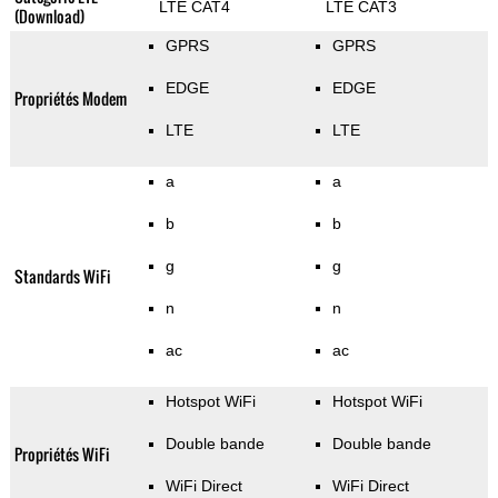
LTE CAT4
LTE CAT3
(Download)
GPRS
GPRS
EDGE
EDGE
Propriétés Modem
LTE
LTE
a
a
b
b
g
g
Standards WiFi
n
n
ac
ac
Hotspot WiFi
Hotspot WiFi
Double bande
Double bande
Propriétés WiFi
WiFi Direct
WiFi Direct