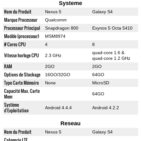
Systeme
Nom du Produit
Nexus 5
Galaxy S4
Marque Processeur
Qualcomm
Processeur Principal
Snapdragon 800
Exynos 5 Octa 5410
Modèle (processeur)
MSM8974
# Cores CPU
4
8
quad-core 1.6 &
Vitesse horloge CPU
2.3 GHz
quad-core 1.2 GHz
RAM
2GO
2GO
Options de Stockage
16GO/32GO
64GO
Type Carte Mémoire
None
MicroSD
Capacité Max. Carte
64GO
Mem
Système
Android 4.4.4
Android 4.2.2
d'Exploitation
Reseau
Nom du Produit
Nexus 5
Galaxy S4
Categorie LTE