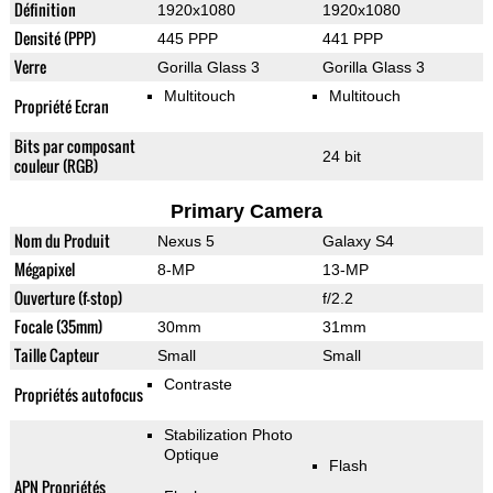
Définition
1920x1080
1920x1080
Densité (PPP)
445 PPP
441 PPP
Verre
Gorilla Glass 3
Gorilla Glass 3
Multitouch
Multitouch
Propriété Ecran
Bits par composant
24 bit
couleur (RGB)
Primary Camera
Nom du Produit
Nexus 5
Galaxy S4
Mégapixel
8-MP
13-MP
Ouverture (f-stop)
f/2.2
Focale (35mm)
30mm
31mm
Taille Capteur
Small
Small
Contraste
Propriétés autofocus
Stabilization Photo
Optique
Flash
APN Propriétés