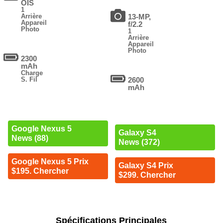
OIS
1
Arrière
13-MP,
Appareil
f/2.2
Photo
1
Arrière
Appareil
Photo
2300
mAh
Charge
S. Fil
2600
mAh
Google Nexus 5
Galaxy S4
News (88)
News (372)
Google Nexus 5 Prix
Galaxy S4 Prix
$195. Chercher
$299. Chercher
Spécifications Principales