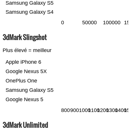
Samsung Galaxy S5
Samsung Galaxy S4
0
50000
100000
15
3dMark Slingshot
Plus élevé = meilleur
Apple iPhone 6
Google Nexus 5X
OnePlus One
Samsung Galaxy S5
Google Nexus 5
800
900
1000
1100
1200
1300
1400
15
3dMark Unlimited