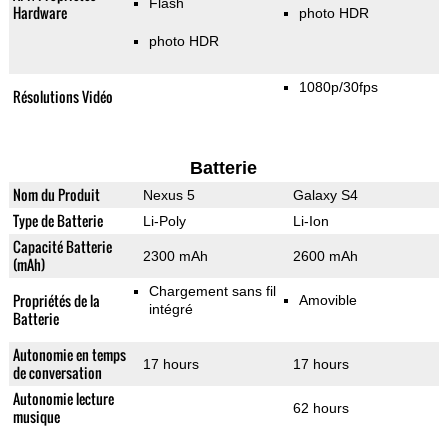
Flash
Hardware
photo HDR
photo HDR
1080p/30fps
Résolutions Vidéo
Batterie
Nom du Produit
Nexus 5
Galaxy S4
Type de Batterie
Li-Poly
Li-Ion
Capacité Batterie
2300 mAh
2600 mAh
(mAh)
Chargement sans fil
Propriétés de la
Amovible
intégré
Batterie
Autonomie en temps
17 hours
17 hours
de conversation
Autonomie lecture
62 hours
musique