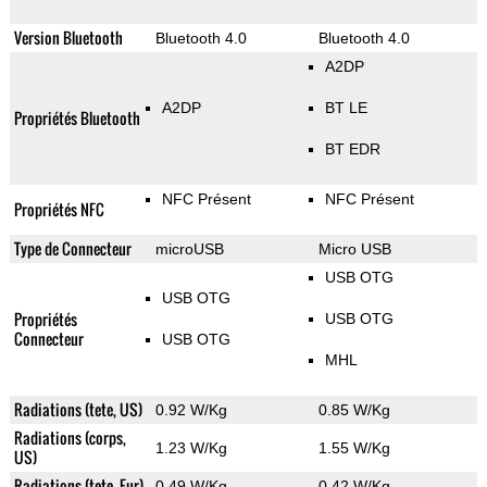
Version Bluetooth
Bluetooth 4.0
Bluetooth 4.0
A2DP
A2DP
BT LE
Propriétés Bluetooth
BT EDR
NFC Présent
NFC Présent
Propriétés NFC
Type de Connecteur
microUSB
Micro USB
USB OTG
USB OTG
Propriétés
USB OTG
Connecteur
USB OTG
MHL
Radiations (tete, US)
0.92 W/Kg
0.85 W/Kg
Radiations (corps,
1.23 W/Kg
1.55 W/Kg
US)
Radiations (tete, Eur)
0.49 W/Kg
0.42 W/Kg