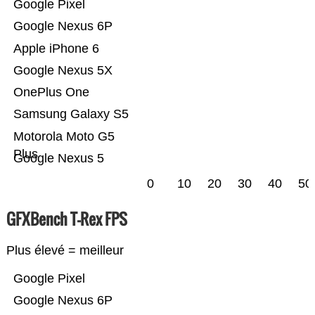
Google Pixel
Google Nexus 6P
Apple iPhone 6
Google Nexus 5X
OnePlus One
Samsung Galaxy S5
Motorola Moto G5
Plus
Google Nexus 5
0
10
20
30
40
50
GFXBench T-Rex FPS
Plus élevé = meilleur
Google Pixel
Google Nexus 6P