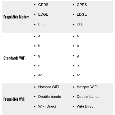
GPRS
GPRS
EDGE
EDGE
Propriétés Modem
LTE
LTE
a
a
b
b
g
g
Standards WiFi
n
n
ac
ac
Hotspot WiFi
Hotspot WiFi
Double bande
Double bande
Propriétés WiFi
WiFi Direct
WiFi Direct