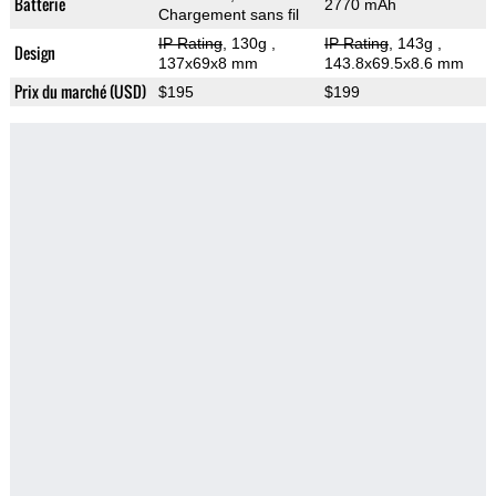
Batterie
2770 mAh
Chargement sans fil
IP Rating
, 130g
,
IP Rating
, 143g
,
Design
137x69x8 mm
143.8x69.5x8.6 mm
Prix du marché (USD)
$195
$199