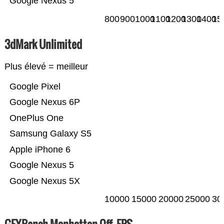
Google Nexus 5
800
900
1000
1100
1200
1300
1400
15
3dMark Unlimited
Plus élevé = meilleur
Google Pixel
Google Nexus 6P
OnePlus One
Samsung Galaxy S5
Apple iPhone 6
Google Nexus 5
Google Nexus 5X
10000
15000
20000
25000
30