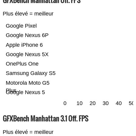
GFXBench Manhattan Off. FPS
Plus élevé = meilleur
Google Pixel
Google Nexus 6P
Apple iPhone 6
Google Nexus 5X
OnePlus One
Samsung Galaxy S5
Motorola Moto G5
Plus
Google Nexus 5
0
10
20
30
40
50
GFXBench Manhattan 3.1 Off. FPS
Plus élevé = meilleur