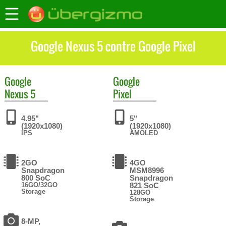
Google Nexus 5 contre Google Pixel
Google
Google
Nexus 5
Pixel
4.95"
5"
(1920x1080)
(1920x1080)
IPS
AMOLED
2GO
4GO
Snapdragon
MSM8996
800 SoC
Snapdragon
16GO/32GO
821 SoC
Storage
128GO
Storage
8-MP,