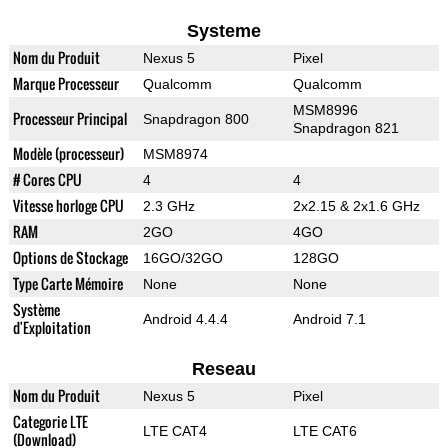
Systeme
Nom du Produit
Nexus 5
Pixel
Marque Processeur
Qualcomm
Qualcomm
MSM8996
Processeur Principal
Snapdragon 800
Snapdragon 821
Modèle (processeur)
MSM8974
# Cores CPU
4
4
Vitesse horloge CPU
2.3 GHz
2x2.15 & 2x1.6 GHz
RAM
2GO
4GO
Options de Stockage
16GO/32GO
128GO
Type Carte Mémoire
None
None
Système
Android 4.4.4
Android 7.1
d'Exploitation
Reseau
Nom du Produit
Nexus 5
Pixel
Categorie LTE
LTE CAT4
LTE CAT6
(Download)