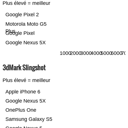
Plus élevé = meilleur
Google Pixel 2
Motorola Moto G5
Plus
Google Pixel
Google Nexus 5X
1000
2000
3000
4000
5000
6000
70
3dMark Slingshot
Plus élevé = meilleur
Apple iPhone 6
Google Nexus 5X
OnePlus One
Samsung Galaxy S5