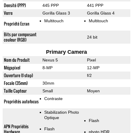
Densité (PPP)
445 PPP
441 PPP
Verre
Gorilla Glass 3
Gorilla Glass 4
Multitouch
Multitouch
Propriété Ecran
Bits par composant
24 bit
couleur (RGB)
Primary Camera
Nom du Produit
Nexus 5
Pixel
Mégapixel
8-MP
12-MP
Ouverture (f-stop)
f/2
Focale (35mm)
30mm
Taille Capteur
Small
Moyen
Contraste
Propriétés autofocus
Stabilization Photo
Optique
Flash
APN Propriétés
Flash
Hardware
photo HDR