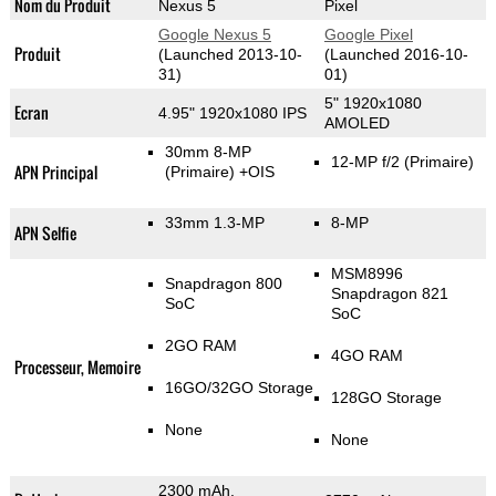
Nom du Produit
Nexus 5
Pixel
Google Nexus 5
Google Pixel
Produit
(Launched 2013-10-
(Launched 2016-10-
31)
01)
5" 1920x1080
Ecran
4.95" 1920x1080 IPS
AMOLED
30mm 8-MP
12-MP f/2
(Primaire)
APN Principal
(Primaire)
+OIS
33mm 1.3-MP
8-MP
APN Selfie
MSM8996
Snapdragon 800
Snapdragon 821
SoC
SoC
2GO RAM
4GO RAM
Processeur, Memoire
16GO/32GO Storage
128GO Storage
None
None
2300 mAh,