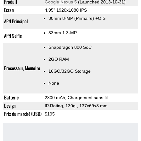
Produit
Google Nexus 5
(Launched 2013-10-31)
Ecran
4.95" 1920x1080 IPS
30mm 8-MP
(Primaire)
+OIS
APN Principal
33mm 1.3-MP
APN Selfie
Snapdragon 800 SoC
2GO RAM
Processeur, Memoire
16GO/32GO Storage
None
Batterie
2300 mAh, Chargement sans fil
Design
IP Rating
, 130g
, 137x69x8 mm
Prix du marché (USD)
$195