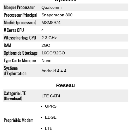
Marque Processeur
Qualcomm
Processeur Principal
Snapdragon 800
Modèle (processeur)
MSM8974
# Cores CPU
4
Vitesse horloge CPU
2.3 GHz
RAM
2GO
Options de Stockage
16GO/32GO
Type Carte Mémoire
None
Système
Android 4.4.4
d'Exploitation
Reseau
Categorie LTE
LTE CAT4
(Download)
GPRS
EDGE
Propriétés Modem
LTE