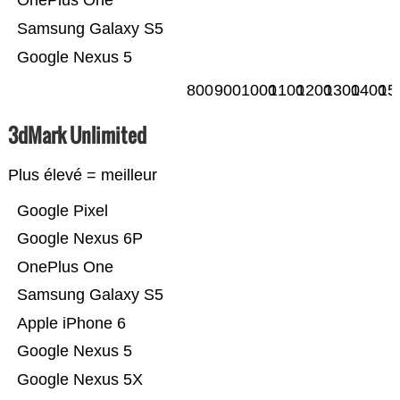
OnePlus One
Samsung Galaxy S5
Google Nexus 5
800
900
1000
1100
1200
1300
1400
15
3dMark Unlimited
Plus élevé = meilleur
Google Pixel
Google Nexus 6P
OnePlus One
Samsung Galaxy S5
Apple iPhone 6
Google Nexus 5
Google Nexus 5X