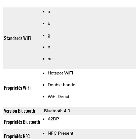
a
b
g
Standards WiFi
n
ac
Hotspot WiFi
Double bande
Propriétés WiFi
WiFi Direct
Version Bluetooth
Bluetooth 4.0
A2DP
Propriétés Bluetooth
NFC Présent
Propriétés NFC