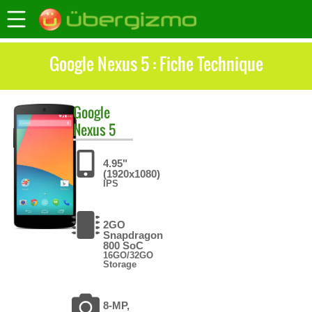
Google Nexus 5 : Fiche Technique
Google
Nexus 5
4.95"
(1920x1080)
IPS
2GO
Snapdragon
800 SoC
16GO/32GO
Storage
8-MP,