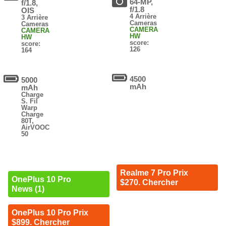
64-MP,
f/1.8,
f/1.8
OIS
4 Arrière
3 Arrière
Cameras
Cameras
CAMERA
CAMERA
HW
HW
score:
score:
126
164
4500
5000
mAh
mAh
Charge
S. Fil
Warp
Charge
80T,
AirVOOC
50
Realme 7 Pro Prix
OnePlus 10 Pro
$270. Chercher
News (1)
OnePlus 10 Pro Prix
$899. Chercher