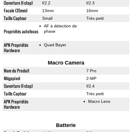
Ouverture (f-stop)
f/2.2
f/2.3
Focale (35mm)
13mm
16mm
Taille Capteur
Small
Très petit
AF à détection de
Propriétés autofocus
phase
APN Propriétés
Quad Bayer
Hardware
Macro Camera
Nom du Produit
7 Pro
Mégapixel
2-MP
Ouverture (f-stop)
f/2.4
Taille Capteur
Très petit
APN Propriétés
Macro Lens
Hardware
Batterie