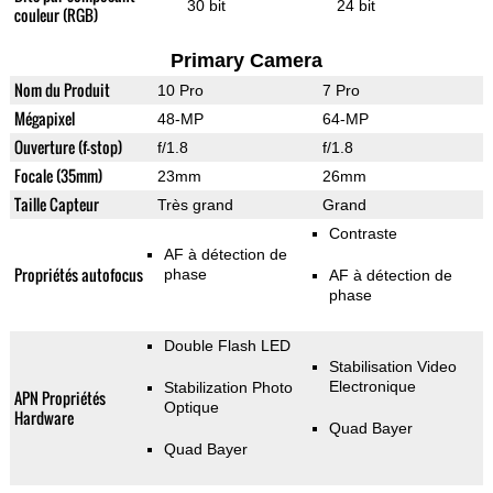
30 bit
24 bit
couleur (RGB)
Primary Camera
Nom du Produit
10 Pro
7 Pro
Mégapixel
48-MP
64-MP
Ouverture (f-stop)
f/1.8
f/1.8
Focale (35mm)
23mm
26mm
Taille Capteur
Très grand
Grand
Contraste
AF à détection de
Propriétés autofocus
phase
AF à détection de
phase
Double Flash LED
Stabilisation Video
Electronique
Stabilization Photo
APN Propriétés
Optique
Hardware
Quad Bayer
Quad Bayer