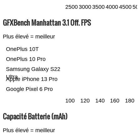
2500
3000
3500
4000
4500
50
GFXBench Manhattan 3.1 Off. FPS
Plus élevé = meilleur
OnePlus 10T
OnePlus 10 Pro
Samsung Galaxy S22
Ultra
Apple iPhone 13 Pro
Google Pixel 6 Pro
100
120
140
160
180
Capacité Batterie (mAh)
Plus élevé = meilleur