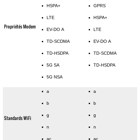
HSPA+
GPRS
LTE
HSPA+
Propriétés Modem
EV-DO A
LTE
TD-SCDMA
EV-DO A
TD-HSDPA
TD-SCDMA
5G SA
TD-HSDPA
5G NSA
a
a
b
b
g
g
Standards WiFi
n
n
ac
ac