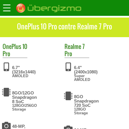
OnePlus 10 Pro contre Realme 7 Pro
OnePlus
10
Realme
7
Pro
Pro
6.7"
6.4"
(3216x1440)
(2400x1080)
AMOLED
Super
AMOLED
8GO/12GO
8GO
Snapdragon
Snapdragon
8 SoC
720 SoC
128GO/256GO
Storage
128GO
Storage
48-MP,