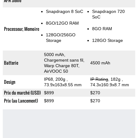
APN Selfie
Snapdragon 8 SoC
Snapdragon 720
SoC
8GO/12GO RAM
Processeur, Memoire
8GO RAM
128GO/256GO
Storage
128GO Storage
5000 mAh,
Chargement sans fil,
Batterie
4500 mAh
Warp Charge 80T,
AirVOOC 50
IP68, 200g
,
IP Rating
, 182g
,
Design
73.9x163x8.55 mm
74.3x160.9x8.7 mm
Prix du marché (USD)
$899
$270
Prix (au Lancement)
$899
$270