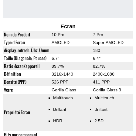
Ecran
Nom du Produit
10 Pro
7 Pro
Type d'Ecran
AMOLED
Super AMOLED
display_refresh_Ühz_Ünum
180
Taille (Diagonale, Pouces)
6.7"
6.4"
Ratio écran/appareil
89.7%
82.7%
Définition
3216x1440
2400x1080
Densité (PPP)
526 PPP
411 PPP
Verre
Gorilla Glass
Gorilla Glass 3
Multitouch
Multitouch
Brillant
Brillant
Propriété Ecran
HDR
2.5D
Bits par composant