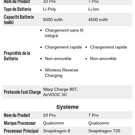
Nom du Produit
10 Pro
7 Pro
Type de Batterie
Li-Poly
Li-Ion
Capacité Batterie
5000 mAh
4500 mAh
(mAh)
Chargement sans fil
intégré
Chargement rapide
Chargement rapide
Propriétés de la
Batterie
Non-amovible
Non-amovible
Wireless Reverse
Charging
Warp Charge 80T,
Protocole Fast-Charge
AirVOOC 50
Systeme
Nom du Produit
10 Pro
7 Pro
Marque Processeur
Qualcomm
Qualcomm
Processeur Principal
Snapdragon 8
Snapdragon 720