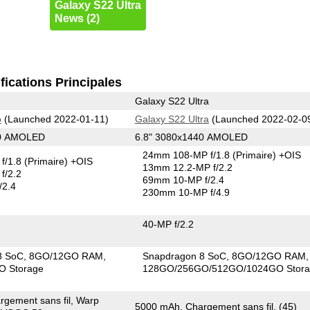
Galaxy S22 Ultra
News (2)
fications Principales
Galaxy S22 Ultra
o
(Launched 2022-01-11)
Galaxy S22 Ultra
(Launched 2022-02-0
40 AMOLED
6.8" 3080x1440 AMOLED
24mm 108-MP f/1.8
(Primaire)
+OIS
f/1.8
(Primaire)
+OIS
13mm 12.2-MP f/2.2
f/2.2
69mm 10-MP f/2.4
/2.4
230mm 10-MP f/4.9
40-MP f/2.2
8 SoC
8GO/12GO RAM
Snapdragon 8 SoC
8GO/12GO RAM
O Storage
128GO/256GO/512GO/1024GO Stor
gement sans fil, Warp
5000 mAh, Chargement sans fil, (45)