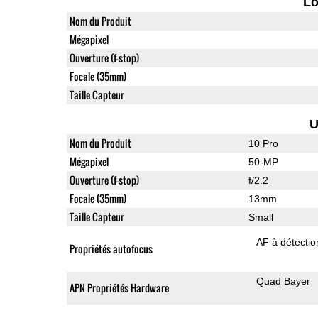
L
Nom du Produit
Mégapixel
Ouverture (f-stop)
Focale (35mm)
Taille Capteur
U
Nom du Produit
10 Pro
Mégapixel
50-MP
Ouverture (f-stop)
f/2.2
Focale (35mm)
13mm
Taille Capteur
Small
AF à détecti
Propriétés autofocus
Quad Bayer
APN Propriétés Hardware