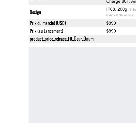
Charge 80T, A
IP68, 200g
(7.1o
Design
6.42 x 0.34 inches)
Prix du marché (USD)
$899
Prix (au Lancement)
$899
product_price_release_FR_Üeur_Ünum