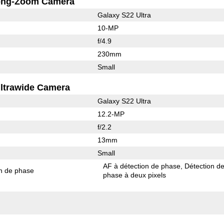
ong-Zoom Camera
Galaxy S22 Ultra
10-MP
f/4.9
230mm
Small
ltrawide Camera
Galaxy S22 Ultra
12.2-MP
f/2.2
13mm
Small
AF à détection de phase
Détection d
on de phase
phase à deux pixels