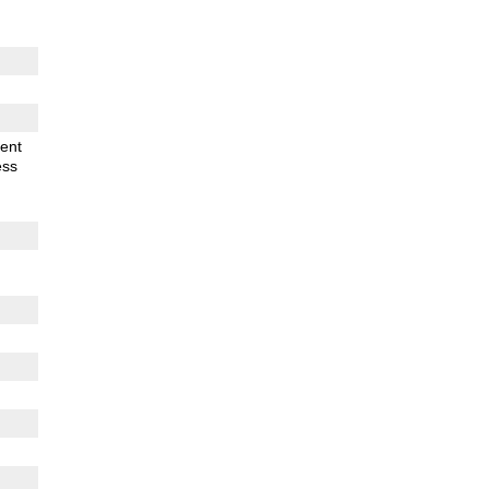
ent
ess