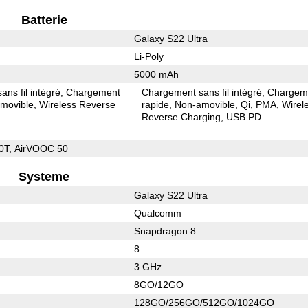
Batterie
Galaxy S22 Ultra
Li-Poly
5000 mAh
ns fil intégré
Chargement
Chargement sans fil intégré
Chargem
movible
Wireless Reverse
rapide
Non-amovible
Qi
PMA
Wirel
Reverse Charging
USB PD
0T, AirVOOC 50
Systeme
Galaxy S22 Ultra
Qualcomm
Snapdragon 8
8
3 GHz
8GO/12GO
128GO/256GO/512GO/1024GO