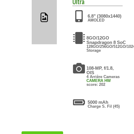
Ultra
6.8" (3080x1440)
AMOLED
8GO/12GO
Snapdragon 8 SoC
128GO/256GO/512GO/10
Storage
108-MP, f/1.8,
OIS
4 Arrière Cameras
CAMERA HW
score: 202
5000 mAh
Charge S. Fil (45)