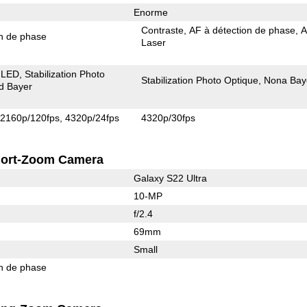
Enorme
Contraste
AF à détection de phase
on de phase
Laser
 LED
Stabilization Photo
Stabilization Photo Optique
Nona Bay
d Bayer
2160p/120fps
4320p/24fps
4320p/30fps
ort-Zoom Camera
Galaxy S22 Ultra
10-MP
f/2.4
69mm
Small
on de phase