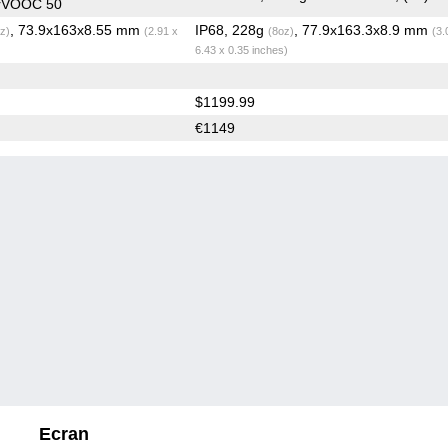
irVOOC 50
, 73.9x163x8.55 mm
IP68, 228g
, 77.9x163.3x8.9 mm
z)
(2.91 x
(8oz)
(3.
6.43 x 0.35 inches)
$1199.99
€1149
Ecran