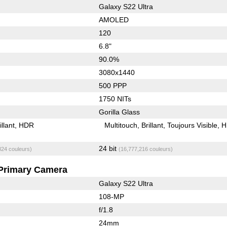
Galaxy S22 Ultra
AMOLED
120
6.8"
90.0%
3080x1440
500 PPP
1750 NITs
Gorilla Glass
illant
HDR
Multitouch
Brillant
Toujours Visible
H
24 bit
824 couleurs)
(16,777,216 couleurs)
Primary Camera
Galaxy S22 Ultra
108-MP
f/1.8
24mm