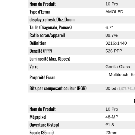
Nom du Produit
10 Pro
Type d'Ecran
AMOLED
display_refresh_Ühz_Ünum
Taille (Diagonale, Pouces)
6.7"
Ratio écran/appareil
89.7%
Définition
3216x1440
Densité (PPP)
526 PPP
Luminosité Max. (Specs)
Verre
Gorilla Glass
Multitouch
Br
Propriété Ecran
Bits par composant couleur (RGB)
30 bit
(1,073,741,
Nom du Produit
10 Pro
Mégapixel
48-MP
Ouverture (f-stop)
f/1.8
Focale (35mm)
23mm