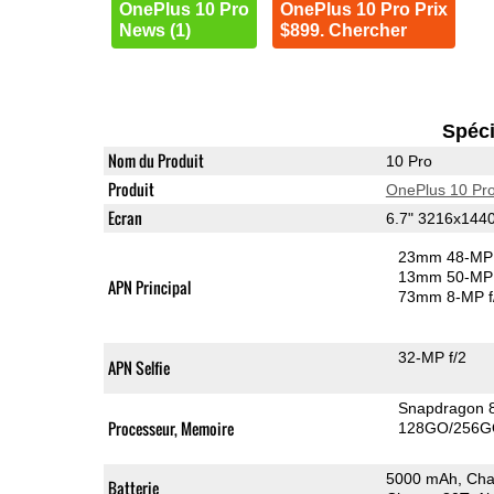
OnePlus 10 Pro
OnePlus 10 Pro Prix
News (1)
$899. Chercher
Spéci
Nom du Produit
10 Pro
Produit
OnePlus 10 Pr
Ecran
6.7" 3216x14
23mm 48-MP 
13mm 50-MP 
APN Principal
73mm 8-MP f
32-MP f/2
APN Selfie
Snapdragon 
Processeur, Memoire
128GO/256G
5000 mAh, Char
Batterie