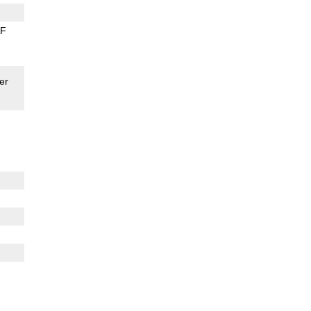
AF
er