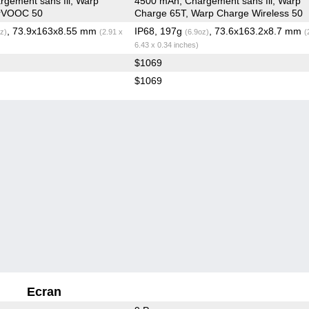
gement sans fil, Warp
4500 mAh, Chargement sans fil, Warp
irVOOC 50
Charge 65T, Warp Charge Wireless 50
, 73.9x163x8.55 mm
IP68, 197g
, 73.6x163.2x8.7 mm
z)
(2.91 x
(6.9oz)
(
6.43 x 0.34 inches)
$1069
$1069
Ecran