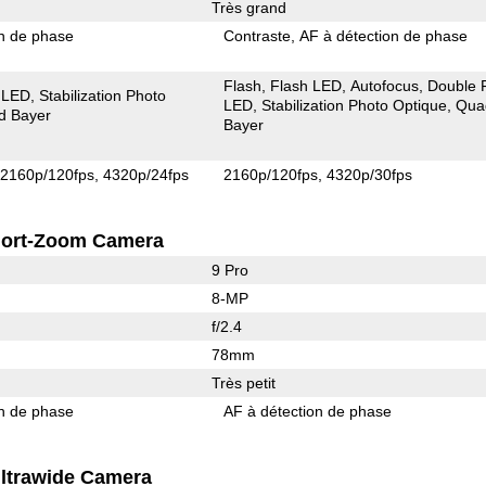
Très grand
on de phase
Contraste
AF à détection de phase
Flash
Flash LED
Autofocus
Double 
 LED
Stabilization Photo
LED
Stabilization Photo Optique
Qua
d Bayer
Bayer
2160p/120fps
4320p/24fps
2160p/120fps
4320p/30fps
ort-Zoom Camera
9 Pro
8-MP
f/2.4
78mm
Très petit
on de phase
AF à détection de phase
ltrawide Camera