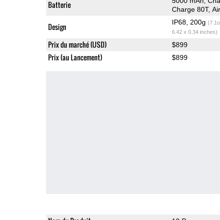
5000 mAh, Char
Batterie
Charge 80T, A
IP68, 200g
(7.1o
Design
6.42 x 0.34 inches)
Prix du marché (USD)
$899
Prix (au Lancement)
$899