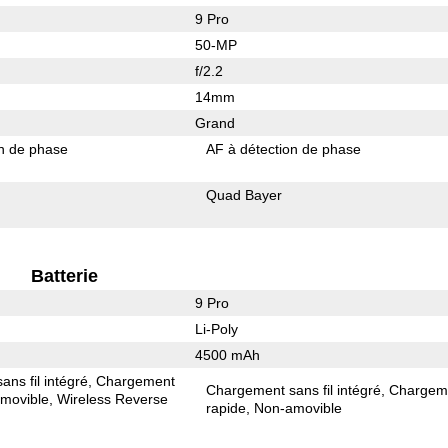
9 Pro
50-MP
f/2.2
14mm
Grand
on de phase
AF à détection de phase
Quad Bayer
Batterie
9 Pro
Li-Poly
4500 mAh
ns fil intégré
Chargement
Chargement sans fil intégré
Chargem
movible
Wireless Reverse
rapide
Non-amovible