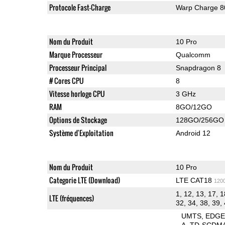
Protocole Fast-Charge
Warp Charge 8
Nom du Produit
10 Pro
Marque Processeur
Qualcomm
Processeur Principal
Snapdragon 8
# Cores CPU
8
Vitesse horloge CPU
3 GHz
RAM
8GO/12GO
Options de Stockage
128GO/256GO
Système d'Exploitation
Android 12
Nom du Produit
10 Pro
Categorie LTE (Download)
LTE CAT18
120
1, 12, 13, 17, 1
LTE (fréquences)
32, 34, 38, 39, 
UMTS
EDG
A
TD-SCDM