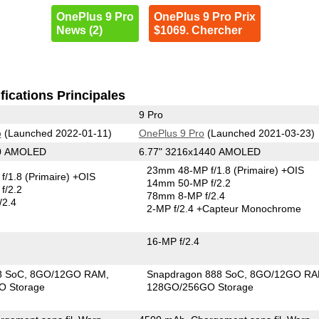
OnePlus 9 Pro
OnePlus 9 Pro Prix
News (2)
$1069. Chercher
fications Principales
9 Pro
o
(Launched 2022-01-11)
OnePlus 9 Pro
(Launched 2021-03-23)
40 AMOLED
6.77" 3216x1440 AMOLED
23mm 48-MP f/1.8
(Primaire)
+OIS
f/1.8
(Primaire)
+OIS
14mm 50-MP f/2.2
f/2.2
78mm 8-MP f/2.4
/2.4
2-MP f/2.4
+Capteur Monochrome
16-MP f/2.4
8 SoC
8GO/12GO RAM
Snapdragon 888 SoC
8GO/12GO R
O Storage
128GO/256GO Storage