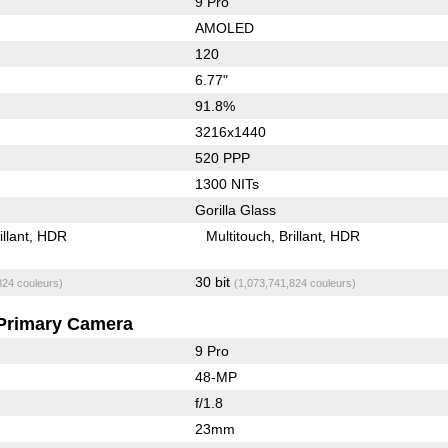
9 Pro
AMOLED
120
6.77"
91.8%
3216x1440
520 PPP
1300 NITs
Gorilla Glass
illant
HDR
Multitouch
Brillant
HDR
30 bit
824 couleurs)
(1,073,741,824 couleurs)
Primary Camera
9 Pro
48-MP
f/1.8
23mm