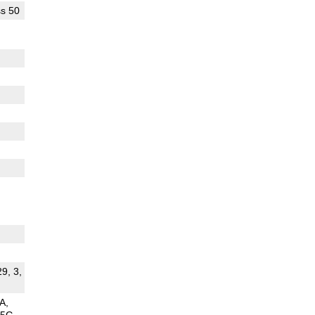
s 50
29, 3,
 A
5G