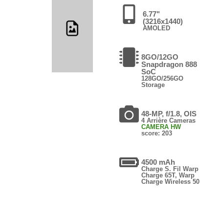
6.77"
(3216x1440)
AMOLED
8GO/12GO
Snapdragon 888
SoC
128GO/256GO
Storage
48-MP, f/1.8, OIS
4 Arrière Cameras
CAMERA HW
score: 203
4500 mAh
Charge S. Fil Warp
Charge 65T, Warp
Charge Wireless 50