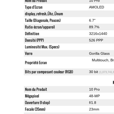
Nom du Produit
10 Pro
Type d'Ecran
AMOLED
display_refresh_Ühz_Ünum
Taille (Diagonale, Pouces)
6.7"
Ratio écran/appareil
89.7%
Définition
3216x1440
Densité (PPP)
526 PPP
Luminosité Max. (Specs)
Verre
Gorilla Glass
Multitouch
Br
Propriété Ecran
Bits par composant couleur (RGB)
30 bit
(1,073,741,
Nom du Produit
10 Pro
Mégapixel
48-MP
Ouverture (f-stop)
f/1.8
Focale (35mm)
23mm