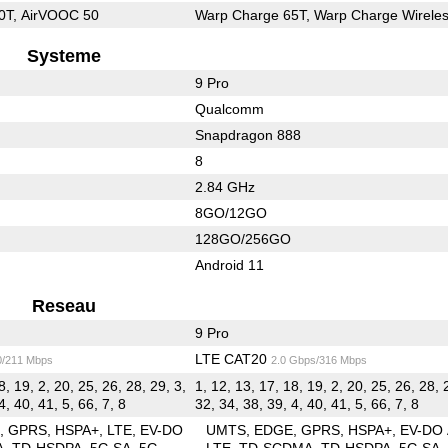
0T, AirVOOC 50
Warp Charge 65T, Warp Charge Wireles
Systeme
9 Pro
Qualcomm
Snapdragon 888
8
2.84 GHz
8GO/12GO
128GO/256GO
Android 11
Reseau
9 Pro
LTE CAT20
0/211 Mbps
2.0 Gbps/316 Mbps
8, 19, 2, 20, 25, 26, 28, 29, 3,
1, 12, 13, 17, 18, 19, 2, 20, 25, 26, 28, 
4, 40, 41, 5, 66, 7, 8
32, 34, 38, 39, 4, 40, 41, 5, 66, 7, 8
E
GPRS
HSPA+
LTE
EV-DO
UMTS
EDGE
GPRS
HSPA+
EV-DO
A
TD-HSDPA
5G SA
5G
LTE
TD-SCDMA
TD-HSDPA
5G SA