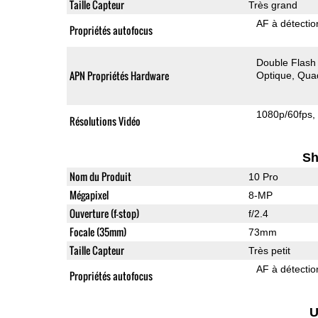
Taille Capteur
Très grand
AF à détecti
Propriétés autofocus
Double Flash
APN Propriétés Hardware
Optique
Qua
1080p/60fps
Résolutions Vidéo
Sh
Nom du Produit
10 Pro
Mégapixel
8-MP
Ouverture (f-stop)
f/2.4
Focale (35mm)
73mm
Taille Capteur
Très petit
AF à détecti
Propriétés autofocus
U