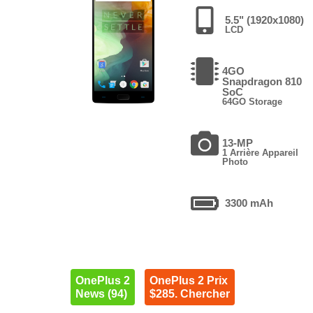
5.5" (1920x1080)
LCD
4GO
Snapdragon 810
SoC
64GO Storage
13-MP
1 Arrière Appareil
Photo
3300 mAh
OnePlus 2
OnePlus 2 Prix
News (94)
$285. Chercher