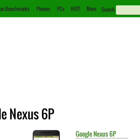
as Benchmarks
Phones
PCs
HOT!
More
Search
le Nexus 6P
Google
Nexus 6P