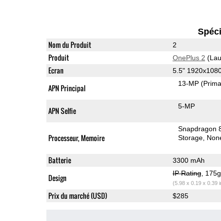
Spéci
Nom du Produit
2
Produit
OnePlus 2
(Lau
Ecran
5.5" 1920x108
13-MP
(Prima
APN Principal
5-MP
APN Selfie
Snapdragon 
Processeur, Memoire
Storage
Non
Batterie
3300 mAh
IP Rating
, 175
Design
(5.98 x 0.19 x 0.39 
Prix du marché (USD)
$285