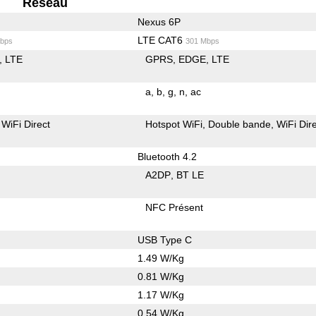
Reseau
Nexus 6P
LTE CAT6
bps
301 Mbps
LTE
GPRS
EDGE
LTE
a
b
g
n
ac
WiFi Direct
Hotspot WiFi
Double bande
WiFi Dir
Bluetooth 4.2
A2DP
BT LE
NFC Présent
USB Type C
1.49 W/Kg
0.81 W/Kg
1.17 W/Kg
0.54 W/Kg