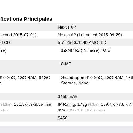
fications Principales
Nexus 6P
nched 2015-07-01)
Nexus 6P
(Launched 2015-09-29)
0 LCD
5.7" 2560x1440 AMOLED
ire)
12-MP f/2
(Primaire)
+OIS
8-MP
810 SoC
4GO RAM
64GO
Snapdragon 810 SoC
3GO RAM
12
e
Storage
None
3450 mAh
g
, 151.8x4.9x9.85 mm
IP Rating
, 178g
, 159.4 x 77.8 x 7.
(6.2oz)
(6.3oz)
mm
inches)
(6.28 x 3.06 x 0.29 inches)
$450