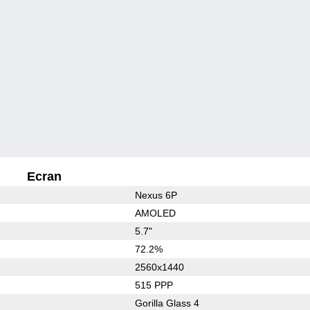
Ecran
Nexus 6P
AMOLED
5.7"
72.2%
2560x1440
515 PPP
Gorilla Glass 4