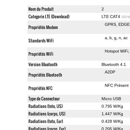
Nom du Produit
2
Categorie LTE (Download)
LTE CAT4
150 M
GPRS
EDGE
Propriétés Modem
a
b
g
n
ac
Standards WiFi
Hotspot WiFi
Propriétés WiFi
Version Bluetooth
Bluetooth 4.1
A2DP
Propriétés Bluetooth
NFC Présent
Propriétés NFC
Type de Connecteur
Micro USB
Radiations (tete, US)
0.795 W/Kg
Radiations (corps, US)
1.447 W/Kg
Radiations (tete, Eur)
0.428 W/Kg
Radiations (corps, Eur)
0.205 W/Kg