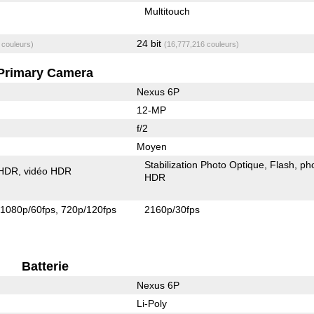
Multitouch
24 bit
 couleurs)
(16,777,216 couleurs)
Primary Camera
Nexus 6P
12-MP
f/2
Moyen
Stabilization Photo Optique
Flash
ph
 HDR
vidéo HDR
HDR
1080p/60fps
720p/120fps
2160p/30fps
Batterie
Nexus 6P
Li-Poly