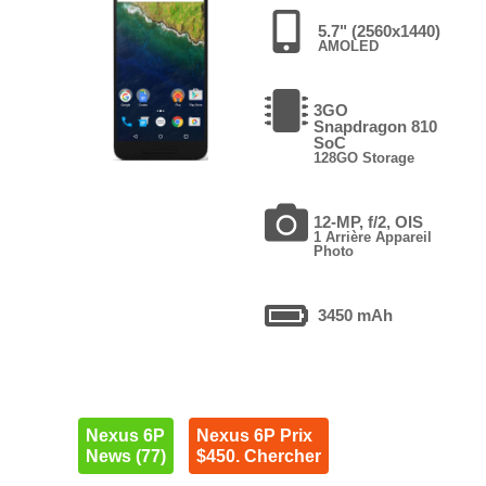
5.7" (2560x1440)
AMOLED
3GO
Snapdragon 810
SoC
128GO Storage
12-MP, f/2, OIS
1 Arrière Appareil
Photo
3450 mAh
Nexus 6P
Nexus 6P Prix
News (77)
$450. Chercher