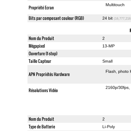
Multitouch
Propriété Ecran
Bits par composant couleur (RGB)
24 bit
(16,777,216
Nom du Produit
2
Mégapixel
13-MP
Ouverture (f-stop)
Taille Capteur
Small
Flash
photo
APN Propriétés Hardware
2160p/30fps
Résolutions Vidéo
Nom du Produit
2
Type de Batterie
Li-Poly