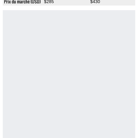
Prix du marché (USD)
$285
$430