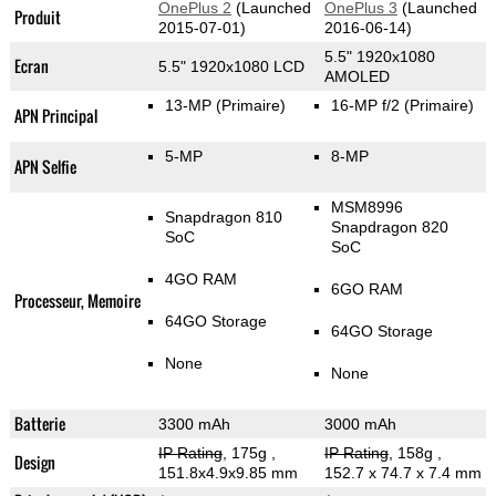
OnePlus 2
(Launched
OnePlus 3
(Launched
Produit
2015-07-01)
2016-06-14)
5.5" 1920x1080
Ecran
5.5" 1920x1080 LCD
AMOLED
13-MP
(Primaire)
16-MP f/2
(Primaire)
APN Principal
5-MP
8-MP
APN Selfie
MSM8996
Snapdragon 810
Snapdragon 820
SoC
SoC
4GO RAM
6GO RAM
Processeur, Memoire
64GO Storage
64GO Storage
None
None
Batterie
3300 mAh
3000 mAh
IP Rating
, 175g
,
IP Rating
, 158g
,
Design
151.8x4.9x9.85 mm
152.7 x 74.7 x 7.4 mm