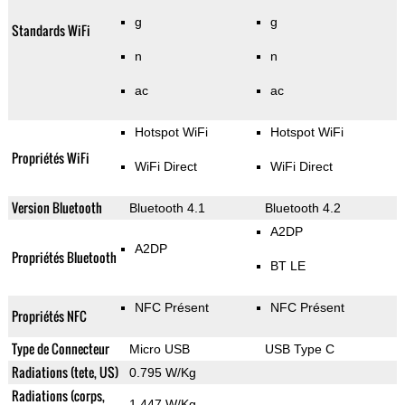
g
g
Standards WiFi
n
n
ac
ac
Hotspot WiFi
Hotspot WiFi
Propriétés WiFi
WiFi Direct
WiFi Direct
Version Bluetooth
Bluetooth 4.1
Bluetooth 4.2
A2DP
A2DP
Propriétés Bluetooth
BT LE
NFC Présent
NFC Présent
Propriétés NFC
Type de Connecteur
Micro USB
USB Type C
Radiations (tete, US)
0.795 W/Kg
Radiations (corps,
1.447 W/Kg