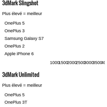
3dMark Slingshot
Plus élevé = meilleur
OnePlus 5
OnePlus 3
Samsung Galaxy S7
OnePlus 2
Apple iPhone 6
1000
1500
2000
2500
3000
3500
40
3dMark Unlimited
Plus élevé = meilleur
OnePlus 5
OnePlus 3T