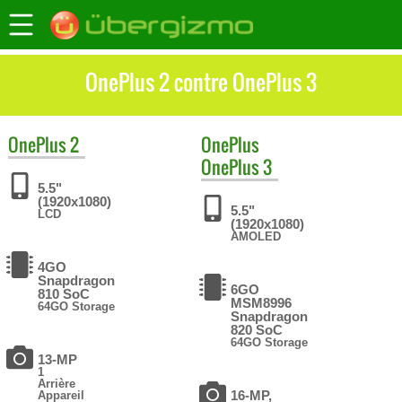
OnePlus 2 contre OnePlus 3
OnePlus
2
OnePlus
OnePlus 3
5.5"
(1920x1080)
5.5"
LCD
(1920x1080)
AMOLED
4GO
Snapdragon
6GO
810 SoC
MSM8996
64GO Storage
Snapdragon
820 SoC
64GO Storage
13-MP
1
Arrière
16-MP,
Appareil