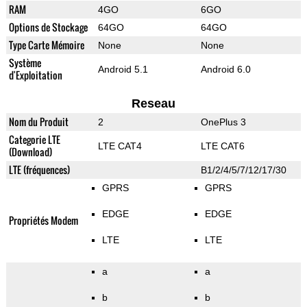
RAM
4GO
6GO
Options de Stockage
64GO
64GO
Type Carte Mémoire
None
None
Système
Android 5.1
Android 6.0
d'Exploitation
Reseau
Nom du Produit
2
OnePlus 3
Categorie LTE
LTE CAT4
LTE CAT6
(Download)
LTE (fréquences)
B1/2/4/5/7/12/17/30
GPRS
GPRS
EDGE
EDGE
Propriétés Modem
LTE
LTE
a
a
b
b