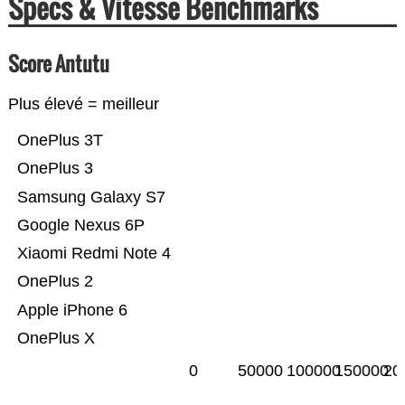
Specs & Vitesse Benchmarks
Score Antutu
Plus élevé = meilleur
OnePlus 3T
OnePlus 3
Samsung Galaxy S7
Google Nexus 6P
Xiaomi Redmi Note 4
OnePlus 2
Apple iPhone 6
OnePlus X
0
50000
100000
150000
20