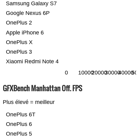
Samsung Galaxy S7
Google Nexus 6P
OnePlus 2
Apple iPhone 6
OnePlus X
OnePlus 3
Xiaomi Redmi Note 4
0
10000
20000
30000
40000
50
GFXBench Manhattan Off. FPS
Plus élevé = meilleur
OnePlus 6T
OnePlus 6
OnePlus 5