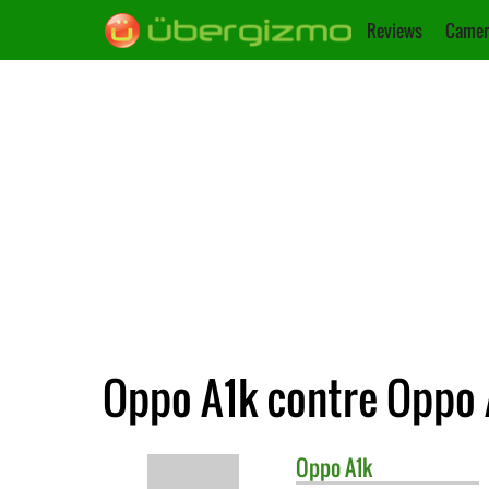
Reviews
Camer
Oppo A1k contre Oppo
Oppo
A1k