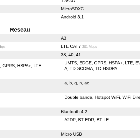
128GO
MicroSDXC
Android 8.1
Reseau
A3
LTE CAT7
bps
301 Mbps
38, 40, 41
UMTS
EDGE
GPRS
HSPA+
LTE
E
E
GPRS
HSPA+
LTE
A
TD-SCDMA
TD-HSDPA
a
b
g
n
ac
Double bande
Hotspot WiFi
WiFi Dir
Bluetooth 4.2
A2DP
BT EDR
BT LE
Micro USB