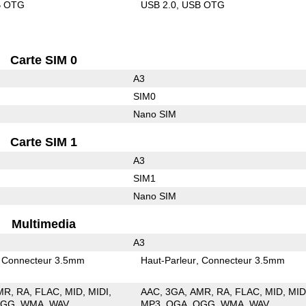
B OTG
USB 2.0
USB OTG
Carte SIM 0
A3
SIM0
Nano SIM
Carte SIM 1
A3
SIM1
Nano SIM
Multimedia
A3
Connecteur 3.5mm
Haut-Parleur
Connecteur 3.5mm
MR
RA
FLAC
MID
MIDI
AAC
3GA
AMR
RA
FLAC
MID
MID
OGG
WMA
WAV
MP3
OGA
OGG
WMA
WAV