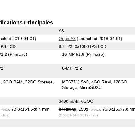
fications Principales
A3
nched 2019-04-01)
Oppo A3
(Launched 2018-04-01)
 IPS LCD
6.2" 2280x1080 IPS LCD
/2.2
(Primaire)
16-MP f/1.8
(Primaire)
/2
8-MP f/2.2
C
2GO RAM
32GO Storage
MT6771) SoC
4GO RAM
128GO
Storage
MicroSDXC
3400 mAh, VOOC
g
, 73.8x154.5x8.4 mm
IP Rating
, 159g
, 75.3x156x7.8 m
(6oz)
(5.6oz)
inches)
(2.96 x 6.14 x 0.31 inches)