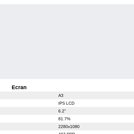
Ecran
A3
IPS LCD
6.2"
81.7%
2280x1080