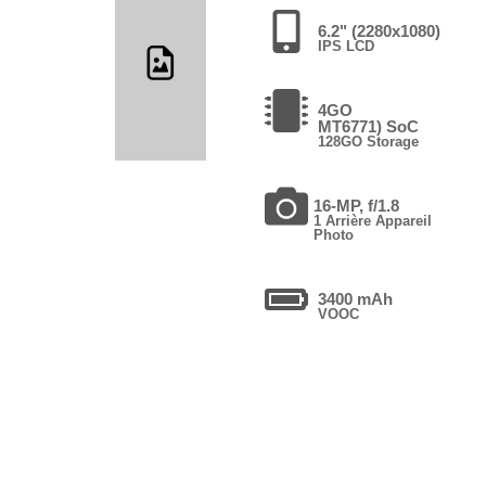
6.2" (2280x1080)
IPS LCD
4GO
MT6771) SoC
128GO Storage
16-MP, f/1.8
1 Arrière Appareil
Photo
3400 mAh
VOOC