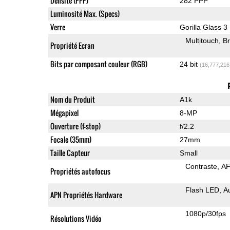
Densité (PPP)
282 PPP
Luminosité Max. (Specs)
Verre
Gorilla Glass 3
Multitouch
Br
Propriété Ecran
Bits par composant couleur (RGB)
24 bit
(16,777,216
Nom du Produit
A1k
Mégapixel
8-MP
Ouverture (f-stop)
f/2.2
Focale (35mm)
27mm
Taille Capteur
Small
Contraste
AF
Propriétés autofocus
Flash LED
A
APN Propriétés Hardware
1080p/30fps
Résolutions Vidéo