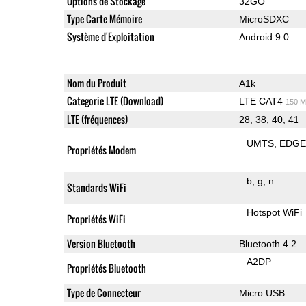
Options de Stockage
32GO
Type Carte Mémoire
MicroSDXC
Système d'Exploitation
Android 9.0
Nom du Produit
A1k
Categorie LTE (Download)
LTE CAT4
150 M
LTE (fréquences)
28, 38, 40, 41
UMTS
EDG
Propriétés Modem
b
g
n
Standards WiFi
Hotspot WiFi
Propriétés WiFi
Version Bluetooth
Bluetooth 4.2
A2DP
Propriétés Bluetooth
Type de Connecteur
Micro USB