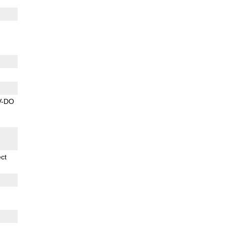
V-DO
ect