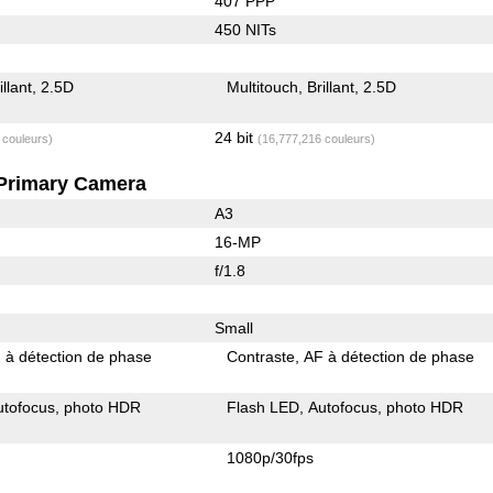
407 PPP
450 NITs
illant
2.5D
Multitouch
Brillant
2.5D
24 bit
 couleurs)
(16,777,216 couleurs)
Primary Camera
A3
16-MP
f/1.8
Small
 à détection de phase
Contraste
AF à détection de phase
utofocus
photo HDR
Flash LED
Autofocus
photo HDR
1080p/30fps