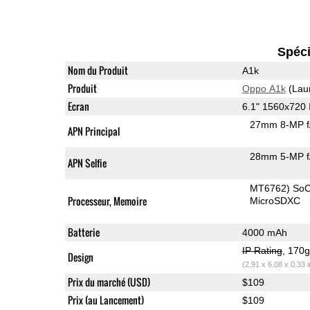
Spéci
Nom du Produit
A1k
Produit
Oppo A1k
(Lau
Ecran
6.1" 1560x720
27mm 8-MP f
APN Principal
28mm 5-MP f
APN Selfie
MT6762) So
Processeur, Memoire
MicroSDXC
Batterie
4000 mAh
IP Rating
, 170
Design
(2.91 x 6.08 x 0.33 
Prix du marché (USD)
$109
Prix (au Lancement)
$109