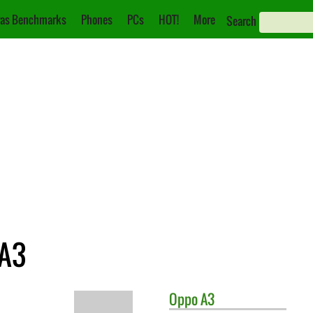
as Benchmarks
Phones
PCs
HOT!
More
Search
 A3
Oppo
A3