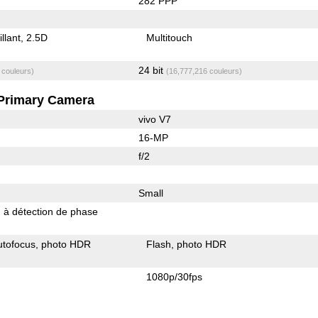
282 PPP
illant
2.5D
Multitouch
24 bit
 couleurs)
(16,777,216 couleurs)
Primary Camera
vivo V7
16-MP
f/2
Small
 à détection de phase
utofocus
photo HDR
Flash
photo HDR
1080p/30fps