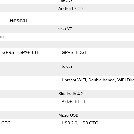
256GO
Android 7.1.2
Reseau
vivo V7
bps
E
GPRS
HSPA+
LTE
GPRS
EDGE
b
g
n
Hotspot WiFi
Double bande
WiFi Dir
Bluetooth 4.2
A2DP
BT LE
Micro USB
B OTG
USB 2.0
USB OTG