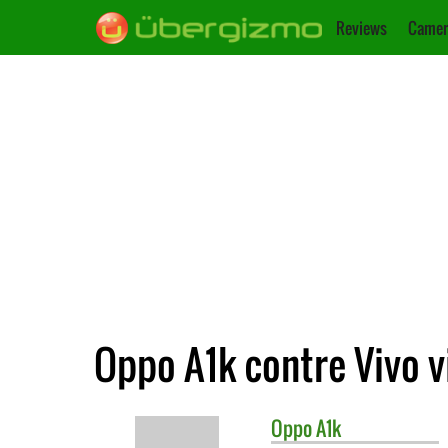
Reviews
Camer
Oppo A1k contre Vivo v
Oppo
A1k