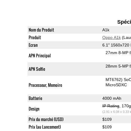
Spéci
Nom du Produit
A1k
Produit
Oppo A1k
(Lau
Ecran
6.1" 1560x720
27mm 8-MP f
APN Principal
28mm 5-MP f
APN Selfie
MT6762) So
Processeur, Memoire
MicroSDXC
Batterie
4000 mAh
IP Rating
, 170
Design
(2.91 x 6.08 x 0.33 
Prix du marché (USD)
$109
Prix (au Lancement)
$109