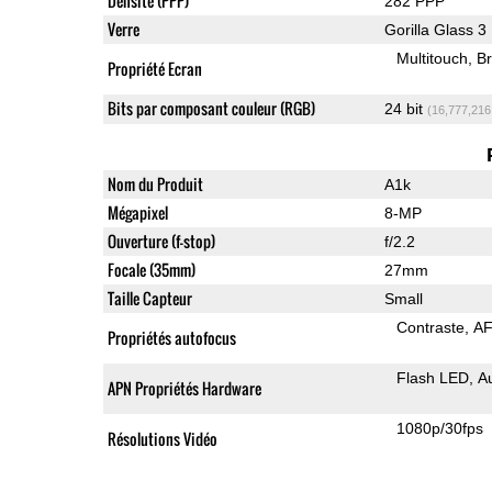
Densité (PPP)
282 PPP
Verre
Gorilla Glass 3
Multitouch
Br
Propriété Ecran
Bits par composant couleur (RGB)
24 bit
(16,777,216
Nom du Produit
A1k
Mégapixel
8-MP
Ouverture (f-stop)
f/2.2
Focale (35mm)
27mm
Taille Capteur
Small
Contraste
AF
Propriétés autofocus
Flash LED
A
APN Propriétés Hardware
1080p/30fps
Résolutions Vidéo