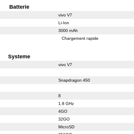
Batterie
vivo V7
Li-Ion
3000 mAh
e
Chargement rapide
Systeme
vivo V7
Snapdragon 450
8
1.8 GHz
4GO
32GO
MicroSD