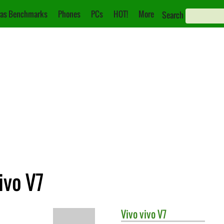
as Benchmarks
Phones
PCs
HOT!
More
Search
ivo V7
Vivo
vivo V7