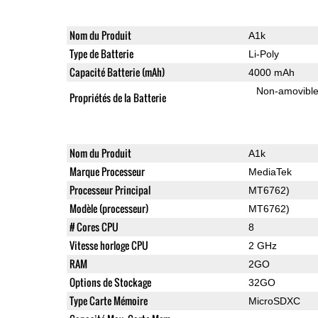
Nom du Produit
A1k
Type de Batterie
Li-Poly
Capacité Batterie (mAh)
4000 mAh
Non-amovibl
Propriétés de la Batterie
Nom du Produit
A1k
Marque Processeur
MediaTek
Processeur Principal
MT6762)
Modèle (processeur)
MT6762)
# Cores CPU
8
Vitesse horloge CPU
2 GHz
RAM
2GO
Options de Stockage
32GO
Type Carte Mémoire
MicroSDXC