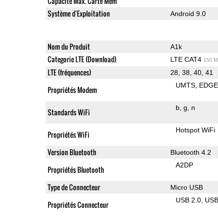
Capacité Max. Carte Mem
Système d'Exploitation
Android 9.0
Nom du Produit
A1k
Categorie LTE (Download)
LTE CAT4
150 M
LTE (fréquences)
28, 38, 40, 41
UMTS
EDG
Propriétés Modem
b
g
n
Standards WiFi
Hotspot WiFi
Propriétés WiFi
Version Bluetooth
Bluetooth 4.2
A2DP
Propriétés Bluetooth
Type de Connecteur
Micro USB
USB 2.0
US
Propriétés Connecteur