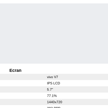
Ecran
vivo V7
IPS LCD
5.7"
77.1%
1440x720