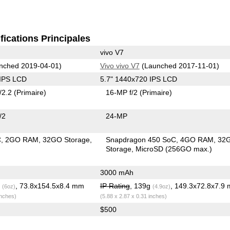
fications Principales
vivo V7
nched 2019-04-01)
Vivo vivo V7
(Launched 2017-11-01)
 IPS LCD
5.7" 1440x720 IPS LCD
/2.2
(Primaire)
16-MP f/2
(Primaire)
/2
24-MP
C
2GO RAM
32GO Storage
Snapdragon 450 SoC
4GO RAM
32
Storage
MicroSD (256GO max.)
3000 mAh
g
, 73.8x154.5x8.4 mm
IP Rating
, 139g
, 149.3x72.8x7.9
(6oz)
(4.9oz)
inches)
(5.88 x 2.87 x 0.31 inches)
$500