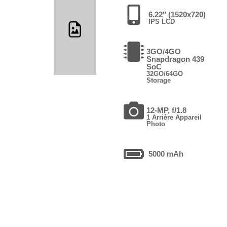
6.22" (1520x720)
IPS LCD
3GO/4GO
Snapdragon 439
SoC
32GO/64GO
Storage
12-MP, f/1.8
1 Arrière Appareil
Photo
5000 mAh