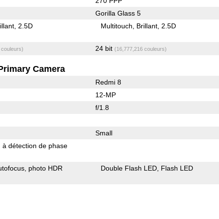
270 PPP
Gorilla Glass 5
illant
2.5D
Multitouch
Brillant
2.5D
24 bit
 couleurs)
(16,777,216 couleurs)
Primary Camera
Redmi 8
12-MP
f/1.8
Small
 à détection de phase
utofocus
photo HDR
Double Flash LED
Flash LED