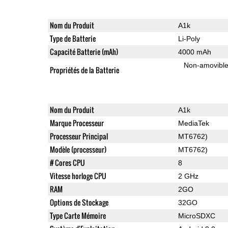
Nom du Produit
A1k
Type de Batterie
Li-Poly
Capacité Batterie (mAh)
4000 mAh
Non-amovibl
Propriétés de la Batterie
Nom du Produit
A1k
Marque Processeur
MediaTek
Processeur Principal
MT6762)
Modèle (processeur)
MT6762)
# Cores CPU
8
Vitesse horloge CPU
2 GHz
RAM
2GO
Options de Stockage
32GO
Type Carte Mémoire
MicroSDXC