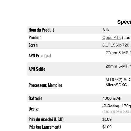
Spéci
Nom du Produit
A1k
Produit
Oppo A1k
(Lau
Ecran
6.1" 1560x720
27mm 8-MP f
APN Principal
28mm 5-MP f
APN Selfie
MT6762) So
Processeur, Memoire
MicroSDXC
Batterie
4000 mAh
IP Rating
, 170
Design
(2.91 x 6.08 x 0.33 
Prix du marché (USD)
$109
Prix (au Lancement)
$109