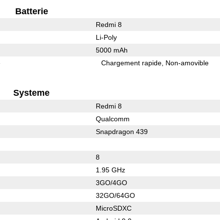
Batterie
Redmi 8
Li-Poly
5000 mAh
e
Chargement rapide
Non-amovible
Systeme
Redmi 8
Qualcomm
Snapdragon 439
8
1.95 GHz
3GO/4GO
32GO/64GO
MicroSDXC