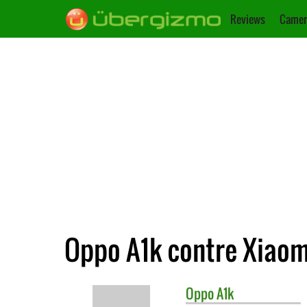
Reviews
Camer
Oppo A1k contre Xiaom
Oppo
A1k