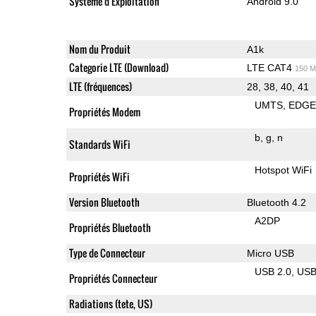
Système d'Exploitation
Android 9.0
Nom du Produit
A1k
Categorie LTE (Download)
LTE CAT4
150 M
LTE (fréquences)
28, 38, 40, 41
UMTS
EDG
Propriétés Modem
b
g
n
Standards WiFi
Hotspot WiFi
Propriétés WiFi
Version Bluetooth
Bluetooth 4.2
A2DP
Propriétés Bluetooth
Type de Connecteur
Micro USB
USB 2.0
US
Propriétés Connecteur
Radiations (tete, US)