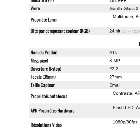
Densité (PPP)
282 PPP
Verre
Gorilla Glass 3
Multitouch
Br
Propriété Ecran
Bits par composant couleur (RGB)
24 bit
(16,777,216
Nom du Produit
A1k
Mégapixel
8-MP
Ouverture (f-stop)
f/2.2
Focale (35mm)
27mm
Taille Capteur
Small
Contraste
AF
Propriétés autofocus
Flash LED
A
APN Propriétés Hardware
1080p/30fps
Résolutions Vidéo