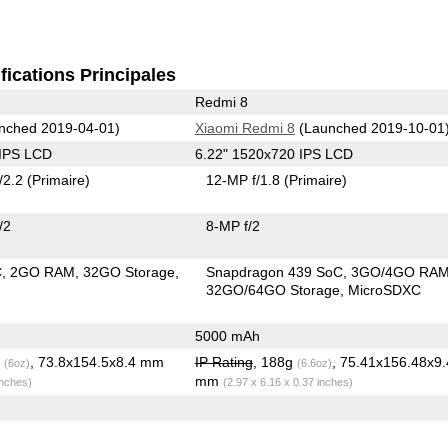
fications Principales
Redmi 8
nched 2019-04-01)
Xiaomi Redmi 8
(Launched 2019-10-01
 IPS LCD
6.22" 1520x720 IPS LCD
/2.2
(Primaire)
12-MP f/1.8
(Primaire)
/2
8-MP f/2
C
2GO RAM
32GO Storage
Snapdragon 439 SoC
3GO/4GO RA
32GO/64GO Storage
MicroSDXC
5000 mAh
g
, 73.8x154.5x8.4 mm
IP Rating
, 188g
, 75.41x156.48x9.
(6oz)
(6.6oz)
mm
inches)
(2.97 x 6.16 x 0.37 inches)