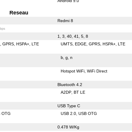
Android 9.0
Reseau
Redmi 8
bps
1, 3, 40, 41, 5, 8
E
GPRS
HSPA+
LTE
UMTS
EDGE
GPRS
HSPA+
LTE
b
g
n
Hotspot WiFi
WiFi Direct
Bluetooth 4.2
A2DP
BT LE
USB Type C
B OTG
USB 2.0
USB OTG
0.478 W/Kg