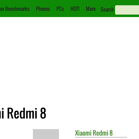
as Benchmarks
Phones
PCs
HOT!
More
Search
i Redmi 8
Xiaomi
Redmi 8