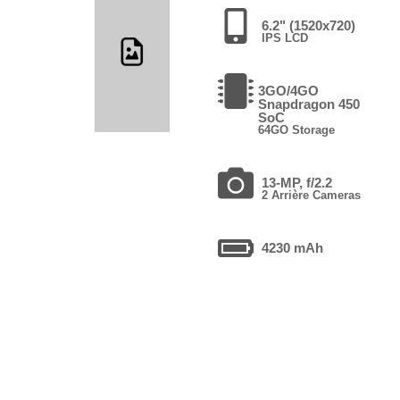
6.2" (1520x720)
IPS LCD
3GO/4GO
Snapdragon 450
SoC
64GO Storage
13-MP, f/2.2
2 Arrière Cameras
4230 mAh