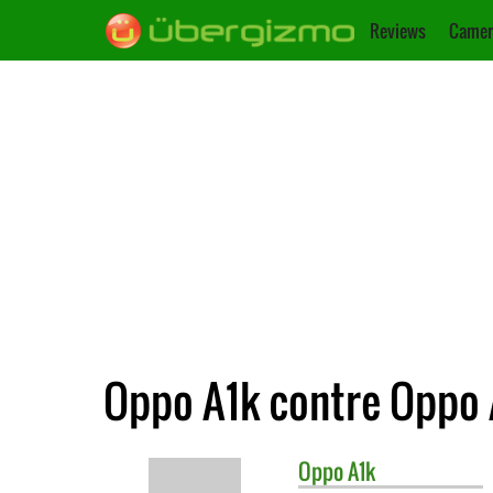
Reviews
Camer
Oppo A1k contre Oppo
Oppo
A1k