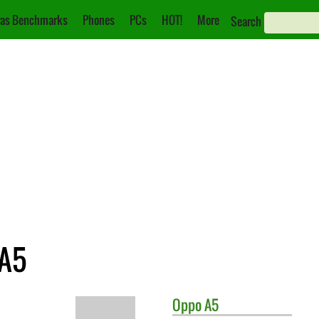
as Benchmarks
Phones
PCs
HOT!
More
Search
 A5
Oppo
A5