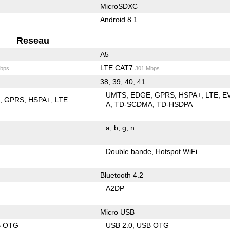
MicroSDXC
Android 8.1
Reseau
A5
LTE CAT7
bps
301 Mbps
38, 39, 40, 41
UMTS
EDGE
GPRS
HSPA+
LTE
E
E
GPRS
HSPA+
LTE
A
TD-SCDMA
TD-HSDPA
a
b
g
n
Double bande
Hotspot WiFi
Bluetooth 4.2
A2DP
Micro USB
B OTG
USB 2.0
USB OTG