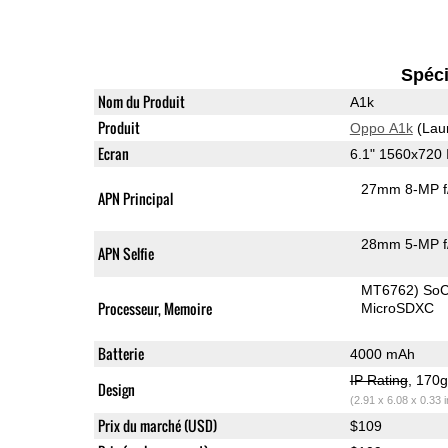
Spéci
Nom du Produit
A1k
Produit
Oppo A1k
(Lau
Ecran
6.1" 1560x720
27mm 8-MP f
APN Principal
28mm 5-MP f
APN Selfie
MT6762) So
Processeur, Memoire
MicroSDXC
Batterie
4000 mAh
IP Rating
, 170
Design
(2.91 x 6.08 x 0.33 
Prix du marché (USD)
$109