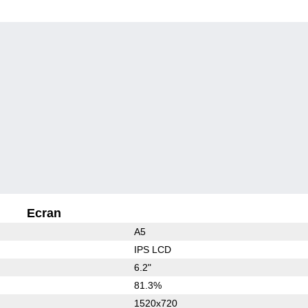
Ecran
A5
IPS LCD
6.2"
81.3%
1520x720