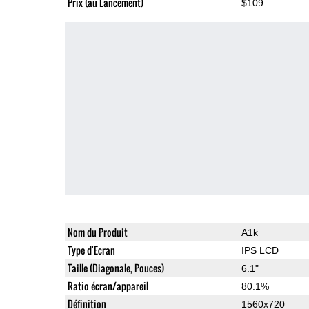
Prix (au Lancement)
$109
Nom du Produit
A1k
Type d'Ecran
IPS LCD
Taille (Diagonale, Pouces)
6.1"
Ratio écran/appareil
80.1%
Définition
1560x720