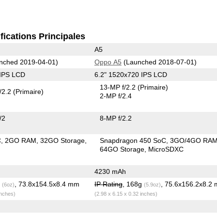
fications Principales
A5
nched 2019-04-01)
Oppo A5
(Launched 2018-07-01)
 IPS LCD
6.2" 1520x720 IPS LCD
13-MP f/2.2
(Primaire)
/2.2
(Primaire)
2-MP f/2.4
/2
8-MP f/2.2
C
2GO RAM
32GO Storage
Snapdragon 450 SoC
3GO/4GO RA
64GO Storage
MicroSDXC
4230 mAh
g
, 73.8x154.5x8.4 mm
IP Rating
, 168g
, 75.6x156.2x8.2
(6oz)
(5.9oz)
inches)
(2.98 x 6.15 x 0.32 inches)