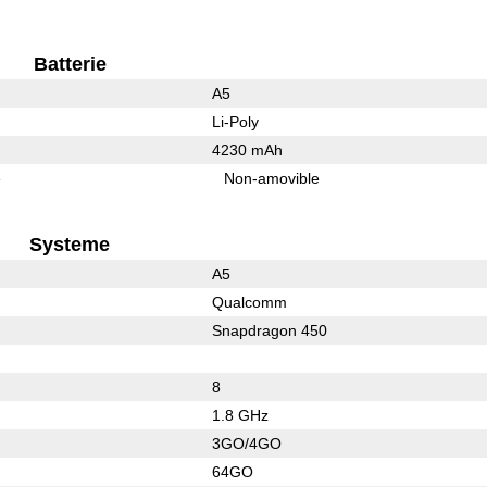
Batterie
A5
Li-Poly
4230 mAh
e
Non-amovible
Systeme
A5
Qualcomm
Snapdragon 450
8
1.8 GHz
3GO/4GO
64GO