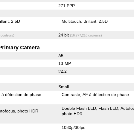
271 PPP
illant
2.5D
Multitouch
Brillant
2.5D
24 bit
 couleurs)
(16,777,216 couleurs)
Primary Camera
A5
13-MP
f/2.2
Small
 à détection de phase
Contraste
AF à détection de phase
Double Flash LED
Flash LED
Autofo
utofocus
photo HDR
photo HDR
1080p/30fps