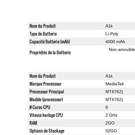
Nom du Produit
A1k
Type de Batterie
Li-Poly
Capacité Batterie (mAh)
4000 mAh
Non-amovibl
Propriétés de la Batterie
Nom du Produit
A1k
Marque Processeur
MediaTek
Processeur Principal
MT6762)
Modèle (processeur)
MT6762)
# Cores CPU
8
Vitesse horloge CPU
2 GHz
RAM
2GO
Options de Stockage
32GO