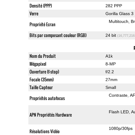
Densité (PPP)
282 PPP
Verre
Gorilla Glass 3
Multitouch
Br
Propriété Ecran
Bits par composant couleur (RGB)
24 bit
(16,777,216
Nom du Produit
A1k
Mégapixel
8-MP
Ouverture (f-stop)
f/2.2
Focale (35mm)
27mm
Taille Capteur
Small
Contraste
AF
Propriétés autofocus
Flash LED
A
APN Propriétés Hardware
1080p/30fps
Résolutions Vidéo