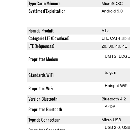
Type Carte Mémoire
MicroSDXC
Système d'Exploitation
Android 9.0
Nom du Produit
A1k
Categorie LTE (Download)
LTE CAT4
150 M
LTE (fréquences)
28, 38, 40, 41
UMTS
EDG
Propriétés Modem
b
g
n
Standards WiFi
Hotspot WiFi
Propriétés WiFi
Version Bluetooth
Bluetooth 4.2
A2DP
Propriétés Bluetooth
Type de Connecteur
Micro USB
USB 2.0
US