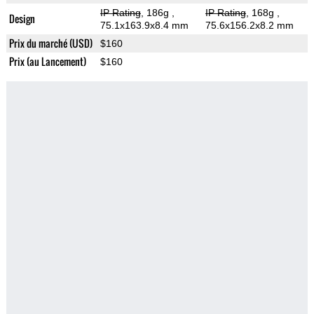
IP Rating
, 186g
,
IP Rating
, 168g
,
Design
75.1x163.9x8.4 mm
75.6x156.2x8.2 mm
Prix du marché (USD)
$160
Prix (au Lancement)
$160