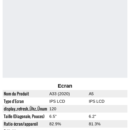
Ecran
Nom du Produit
A33 (2020)
A5
Type d'Ecran
IPS LCD
IPS LCD
display_refresh_Ühz_Ünum
120
Taille (Diagonale, Pouces)
6.5"
6.2"
Ratio écran/appareil
82.9%
81.3%