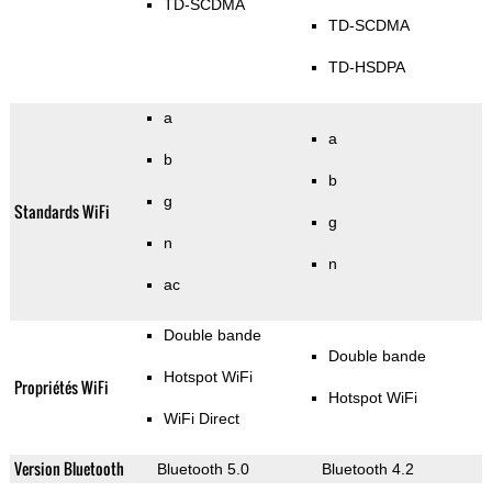
TD-SCDMA
TD-SCDMA
TD-HSDPA
a
a
b
b
g
Standards WiFi
g
n
n
ac
Double bande
Double bande
Hotspot WiFi
Propriétés WiFi
Hotspot WiFi
WiFi Direct
Version Bluetooth
Bluetooth 5.0
Bluetooth 4.2