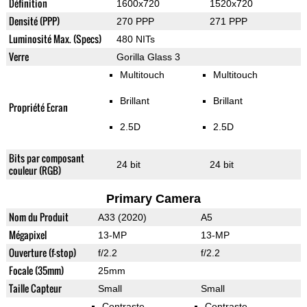
Définition
1600x720
1520x720
Densité (PPP)
270 PPP
271 PPP
Luminosité Max. (Specs)
480 NITs
Verre
Gorilla Glass 3
Multitouch
Multitouch
Brillant
Brillant
Propriété Ecran
2.5D
2.5D
Bits par composant
24 bit
24 bit
couleur (RGB)
Primary Camera
Nom du Produit
A33 (2020)
A5
Mégapixel
13-MP
13-MP
Ouverture (f-stop)
f/2.2
f/2.2
Focale (35mm)
25mm
Taille Capteur
Small
Small
Contraste
Contraste