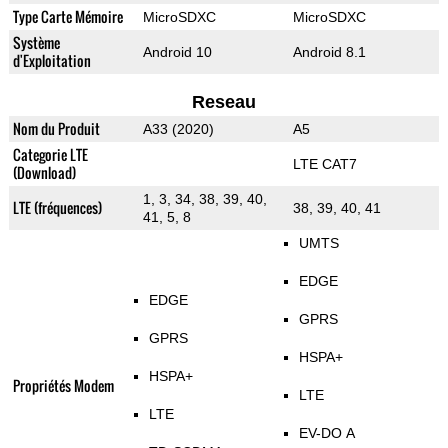
Type Carte Mémoire
MicroSDXC
MicroSDXC
Système
Android 10
Android 8.1
d'Exploitation
Reseau
Nom du Produit
A33 (2020)
A5
Categorie LTE
LTE CAT7
(Download)
1, 3, 34, 38, 39, 40,
LTE (fréquences)
38, 39, 40, 41
41, 5, 8
UMTS
EDGE
EDGE
GPRS
GPRS
HSPA+
HSPA+
Propriétés Modem
LTE
LTE
EV-DO A