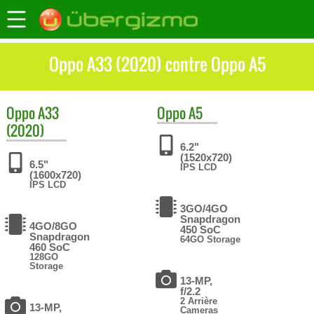
Oppo A33 (2020) contre Oppo A5
Oppo
A33
Oppo
A5
(2020)
6.2"
(1520x720)
6.5"
IPS LCD
(1600x720)
IPS LCD
3GO/4GO
Snapdragon
4GO/8GO
450 SoC
Snapdragon
64GO Storage
460 SoC
128GO
Storage
13-MP,
f/2.2
2 Arrière
13-MP,
Cameras