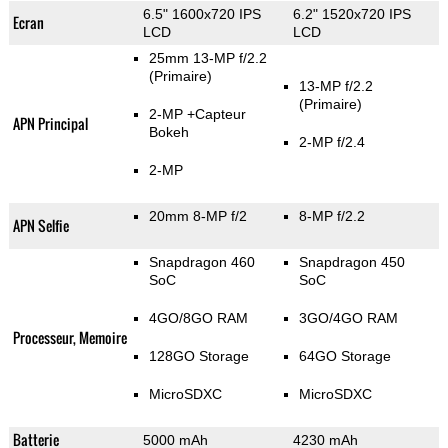
6.5" 1600x720 IPS
6.2" 1520x720 IPS
Ecran
LCD
LCD
25mm 13-MP f/2.2
(Primaire)
13-MP f/2.2
(Primaire)
2-MP
+Capteur
APN Principal
Bokeh
2-MP f/2.4
2-MP
20mm 8-MP f/2
8-MP f/2.2
APN Selfie
Snapdragon 460
Snapdragon 450
SoC
SoC
4GO/8GO RAM
3GO/4GO RAM
Processeur, Memoire
128GO Storage
64GO Storage
MicroSDXC
MicroSDXC
Batterie
5000 mAh
4230 mAh