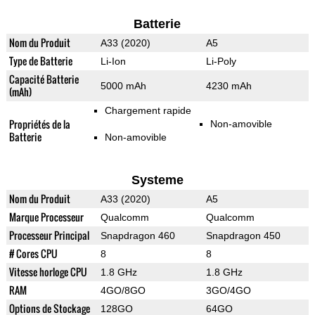
Batterie
Nom du Produit
A33 (2020)
A5
Type de Batterie
Li-Ion
Li-Poly
Capacité Batterie
5000 mAh
4230 mAh
(mAh)
Chargement rapide
Propriétés de la
Non-amovible
Batterie
Non-amovible
Systeme
Nom du Produit
A33 (2020)
A5
Marque Processeur
Qualcomm
Qualcomm
Processeur Principal
Snapdragon 460
Snapdragon 450
# Cores CPU
8
8
Vitesse horloge CPU
1.8 GHz
1.8 GHz
RAM
4GO/8GO
3GO/4GO
Options de Stockage
128GO
64GO