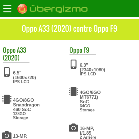
Oppo A33 (2020) contre Oppo F9
Oppo
A33
Oppo
F9
(2020)
6.3"
(2340x1080)
6.5"
IPS LCD
(1600x720)
IPS LCD
4GO/6GO
MT6771)
4GO/8GO
SoC
Snapdragon
64GO
460 SoC
Storage
128GO
Storage
16-MP,
f/1.85
13-MP,
2 Arrière