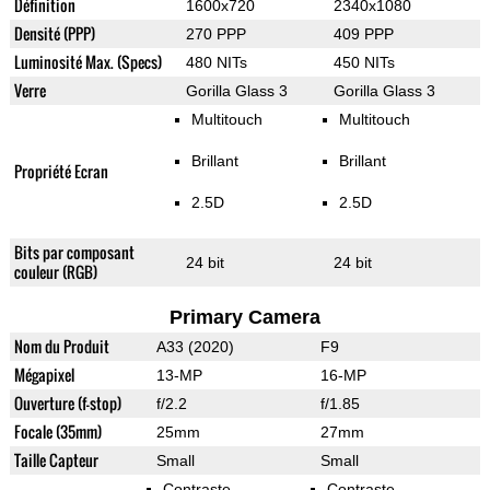
Définition
1600x720
2340x1080
Densité (PPP)
270 PPP
409 PPP
Luminosité Max. (Specs)
480 NITs
450 NITs
Verre
Gorilla Glass 3
Gorilla Glass 3
Multitouch
Multitouch
Brillant
Brillant
Propriété Ecran
2.5D
2.5D
Bits par composant
24 bit
24 bit
couleur (RGB)
Primary Camera
Nom du Produit
A33 (2020)
F9
Mégapixel
13-MP
16-MP
Ouverture (f-stop)
f/2.2
f/1.85
Focale (35mm)
25mm
27mm
Taille Capteur
Small
Small
Contraste
Contraste