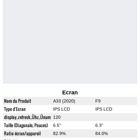
Ecran
Nom du Produit
A33 (2020)
F9
Type d'Ecran
IPS LCD
IPS LCD
display_refresh_Ühz_Ünum
120
Taille (Diagonale, Pouces)
6.5"
6.3"
Ratio écran/appareil
82.9%
84.0%