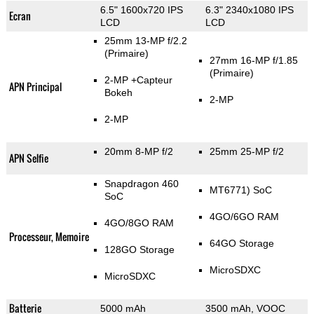
6.5" 1600x720 IPS
6.3" 2340x1080 IPS
Ecran
LCD
LCD
25mm 13-MP f/2.2
(Primaire)
27mm 16-MP f/1.85
(Primaire)
2-MP
+Capteur
APN Principal
Bokeh
2-MP
2-MP
20mm 8-MP f/2
25mm 25-MP f/2
APN Selfie
Snapdragon 460
MT6771) SoC
SoC
4GO/6GO RAM
4GO/8GO RAM
Processeur, Memoire
64GO Storage
128GO Storage
MicroSDXC
MicroSDXC
Batterie
5000 mAh
3500 mAh, VOOC