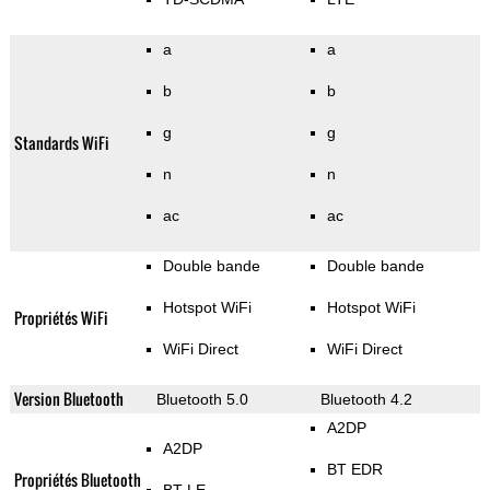
a
a
b
b
g
g
Standards WiFi
n
n
ac
ac
Double bande
Double bande
Hotspot WiFi
Hotspot WiFi
Propriétés WiFi
WiFi Direct
WiFi Direct
Version Bluetooth
Bluetooth 5.0
Bluetooth 4.2
A2DP
A2DP
BT EDR
Propriétés Bluetooth