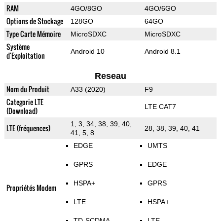
RAM
4GO/8GO
4GO/6GO
Options de Stockage
128GO
64GO
Type Carte Mémoire
MicroSDXC
MicroSDXC
Système
Android 10
Android 8.1
d'Exploitation
Reseau
Nom du Produit
A33 (2020)
F9
Categorie LTE
LTE CAT7
(Download)
1, 3, 34, 38, 39, 40,
LTE (fréquences)
28, 38, 39, 40, 41
41, 5, 8
EDGE
UMTS
GPRS
EDGE
HSPA+
GPRS
Propriétés Modem
LTE
HSPA+
TD-SCDMA
LTE