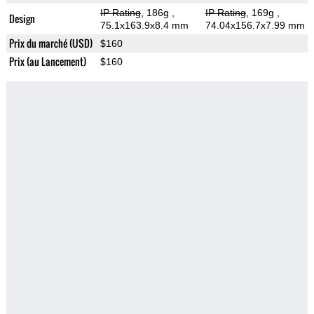
IP Rating
, 186g
,
IP Rating
, 169g
,
Design
75.1x163.9x8.4 mm
74.04x156.7x7.99 mm
Prix du marché (USD)
$160
Prix (au Lancement)
$160