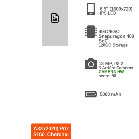
6.5" (1600x720)
IPS LCD
4GO/8GO
Snapdragon 460
SoC
128GO Storage
13-MP, f/2.2
3 Arrière Cameras
CAMERA HW
score: 56
5000 mAh
A33 (2020) Prix
$160. Chercher