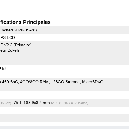
fications Principales
unched 2020-09-28)
 IPS LCD
P f/2.2
(Primaire)
eur Bokeh
 f/2
n 460 SoC
4GO/8GO RAM
128GO Storage
MicroSDXC
g
, 75.1x163.9x8.4 mm
(6.6oz)
(2.96 x 6.45 x 0.33 inches)