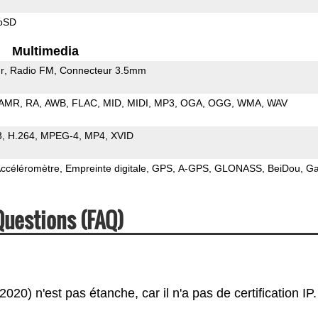
roSD
Multimedia
r
Radio FM
Connecteur 3.5mm
AMR
RA
AWB
FLAC
MID
MIDI
MP3
OGA
OGG
WMA
WAV
3
H.264
MPEG-4
MP4
XVID
ccéléromètre
Empreinte digitale
GPS
A-GPS
GLONASS
BeiDou
Ga
Questions (FAQ)
20) n'est pas étanche, car il n'a pas de certification IP.