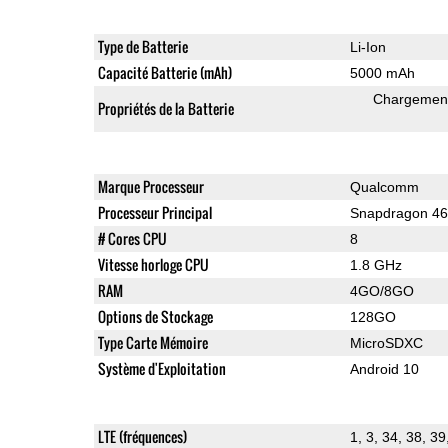
Type de Batterie
Li-Ion
Capacité Batterie (mAh)
5000 mAh
Chargement
Propriétés de la Batterie
Marque Processeur
Qualcomm
Processeur Principal
Snapdragon 4
# Cores CPU
8
Vitesse horloge CPU
1.8 GHz
RAM
4GO/8GO
Options de Stockage
128GO
Type Carte Mémoire
MicroSDXC
Système d'Exploitation
Android 10
LTE (fréquences)
1, 3, 34, 38, 39