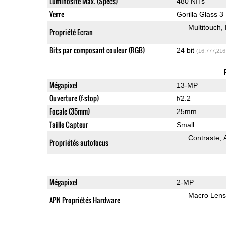
Luminosité Max. (Specs)
480 NITs
Verre
Gorilla Glass 3
Multitouch
Propriété Ecran
Bits par composant couleur (RGB)
24 bit
(16,777,216
Mégapixel
13-MP
Ouverture (f-stop)
f/2.2
Focale (35mm)
25mm
Taille Capteur
Small
Contraste
Propriétés autofocus
Mégapixel
2-MP
Macro Lens
APN Propriétés Hardware