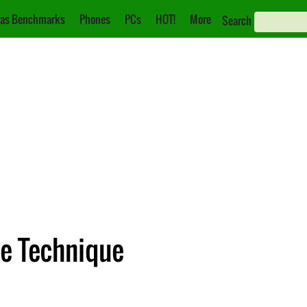
as Benchmarks
Phones
PCs
HOT!
More
Search
he Technique