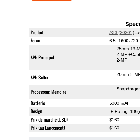
Spéci
Produit
A33 (2020)
(La
Ecran
6.5" 1600x720
25mm 13-M
2-MP
+Capt
APN Principal
2-MP
20mm 8-MP
APN Selfie
Snapdrago
Processeur, Memoire
Batterie
5000 mAh
Design
IP Rating
, 186
Prix du marché (USD)
$160
Prix (au Lancement)
$160