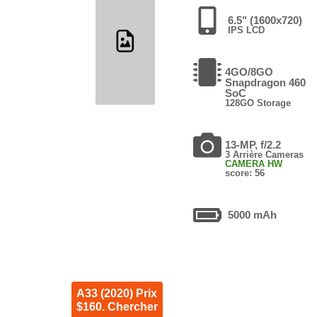
6.5" (1600x720)
IPS LCD
4GO/8GO
Snapdragon 460
SoC
128GO Storage
13-MP, f/2.2
3 Arrière Cameras
CAMERA HW
score: 56
5000 mAh
A33 (2020) Prix
$160. Chercher