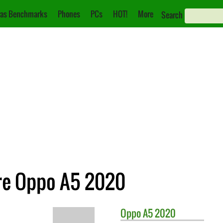
as Benchmarks
Phones
PCs
HOT!
More
Search
re Oppo A5 2020
Oppo
A5 2020