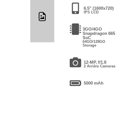
6.5" (1600x720)
IPS LCD
3GO/4GO
Snapdragon 665
SoC
64GO/128GO
Storage
12-MP, f/1.8
2 Arrière Cameras
5000 mAh