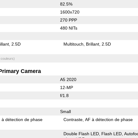
82.5%
1600x720
270 PPP
480 NITs
illant
2.5D
Multitouch
Brillant
2.5D
 couleurs)
Primary Camera
A5 2020
12-MP
f/1.8
Small
 à détection de phase
Contraste
AF à détection de phase
Double Flash LED
Flash LED
Autofo