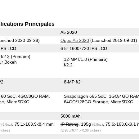
fications Principales
A5 2020
unched 2020-09-28)
Oppo A5 2020
(Launched 2019-09-01)
 IPS LCD
6.5" 1600x720 IPS LCD
f/2.2
(Primaire)
12-MP f/1.8
(Primaire)
ur Bokeh
f/2.2
/2
8-MP f/2
460 SoC
4GO/8GO RAM
Snapdragon 665 SoC
3GO/4GO RA
ge
MicroSDXC
64GO/128GO Storage
MicroSDXC
5000 mAh
g
, 75.1x163.9x8.4 mm
IP Rating
, 195g
, 75.6x163.6x9.1
(6.6oz)
(6.9oz)
inches)
(2.98 x 6.44 x 0.36 inches)