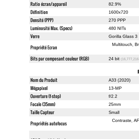
Ratio écran/appareil
82.9%
Définition
1600x720
Densité (PPP)
270 PPP
Luminosité Max. (Specs)
480 NITs
Verre
Gorilla Glass 3
Multitouch
Br
Propriété Ecran
Bits par composant couleur (RGB)
24 bit
(16,777,216
Nom du Produit
A33 (2020)
Mégapixel
13-MP
Ouverture (f-stop)
f/2.2
Focale (35mm)
25mm
Taille Capteur
Small
Contraste
AF
Propriétés autofocus