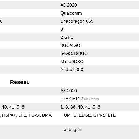
A5 2020
Qualcomm
60
Snapdragon 665
8
2 GHz
3GO/4GO
64GO/128GO
MicroSDXC
Android 9.0
Reseau
A5 2020
LTE CAT12
603 Mbps
, 40, 41, 5, 8
1, 3, 38, 40, 41, 5, 8
HSPA+
LTE
TD-SCDMA
UMTS
EDGE
GPRS
LTE
a
b
g
n