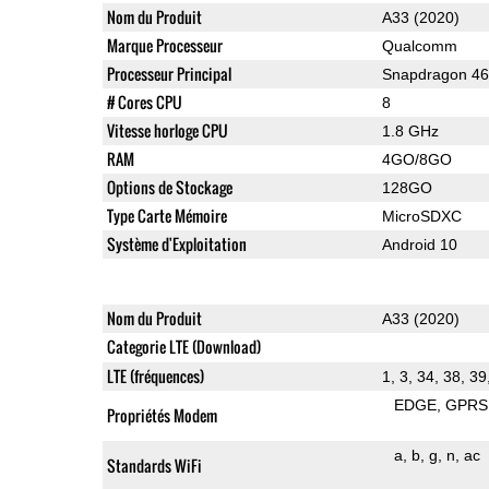
Nom du Produit
A33 (2020)
Marque Processeur
Qualcomm
Processeur Principal
Snapdragon 4
# Cores CPU
8
Vitesse horloge CPU
1.8 GHz
RAM
4GO/8GO
Options de Stockage
128GO
Type Carte Mémoire
MicroSDXC
Système d'Exploitation
Android 10
Nom du Produit
A33 (2020)
Categorie LTE (Download)
LTE (fréquences)
1, 3, 34, 38, 39
EDGE
GPRS
Propriétés Modem
a
b
g
n
ac
Standards WiFi