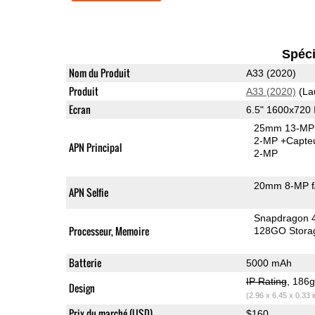
Spéci
Nom du Produit
A33 (2020)
Produit
A33 (2020)
(La
Ecran
6.5" 1600x720
25mm 13-MP 
2-MP
+Capte
APN Principal
2-MP
20mm 8-MP f
APN Selfie
Snapdragon 
Processeur, Memoire
128GO Stora
Batterie
5000 mAh
IP Rating
, 186
Design
(2.96 x 6.45 x 0.33 
Prix du marché (USD)
$160